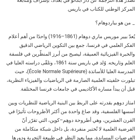
تصدر هذه الترجمة عن دار أبكالو في بغداد، بإشراف ومتابعة
المركز الوطني للكتاب في باريس.
_ من هو بياردوهام؟
يُعدّ بيير موريس ماري دوهام (1861–1916) واحدًا من أهم أعلام
الفكر العلمي في فرنسا، جمع بين التكوين الرياضي الدقيق
والخبرة الفيزيائية العميقة، ليصبح من أبرز المنظّرين في فلسفة
العلم وتاريخه. وُلد في باريس سنة 1861، وتلقّى دراسته العليا في
المدرسة العليا للأساتذة (École Normale Supérieure)، حيث
تبلورت خلفيته العلمية الصارمة في الرياضيات والفيزياء النظرية،
قبل أن يبدأ مساره الأكاديمي في جامعات فرنسا المختلفة.
امتاز دوهِم بقدرته على الربط بين البنية الرياضية للنظريات وبين
أسسها الفلسفية، وقد صاغ واحدة من أكثر الأطروحات تأثيرًا في
القرن العشرين، وهي أطروحة دوهِم–كوين، التي تقرّر أنّ
الفرضية العلمية لا تُختبر منفردة، بل داخل شبكة متكاملة من
الفرضيات المساندة، مما يعيد النظر في طبيعة التجربة ودورها