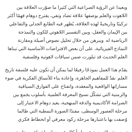
وبعيدا عن الرؤية الصراعية التي كثيرا ما صوّرت العلاقة بين
اللاهوت والعلم بوصفها علاقة تضاد ونفي، يقترح دوهام فهمًا أكثر
تركيبًا وتاريخيةً لهذه العلاقة، يُظهر فيه الطابع الجدلي والتفاعلي
بين الإيمان والعقل، وبين التفسير اللاهوتي للكون والنمذجة
الرياضية له. ويبرهن من خلال تحليل نصوص أصيلة ومقارنة
النماذج الفيزيائية، على أن بعض الافتراضات الأساسية التي تبناها
العلم الحديث قد تبلورت ضمن سياقات لاهوتية وفلسفية.
يقدّم هذا العمل نموذجًا رفيعًا لما يمكن أن تكون عليه فلسفة تاريخ
العلم: نقدٌ للمفاهيم الجاهزة، وإعادة بناء للأنساق الفكرية في ضوء
مساراتها الواقعية والمعقدة، وانفتاح على الفوارق السياقية
والزمنية التي تشكّل نسيج المعرفة العلمية. بأسلوب يجمع بين
الصرامة الأكاديمية والدقة المنهجية، يعيد دوهام الاعتبار إلى
مرحلة العصور الوسطى، مفندًا الصورة النمطية التي طالما
وُصفت بها باعتبارها مرحلة ركود معرفي أو انحطاط فكري.