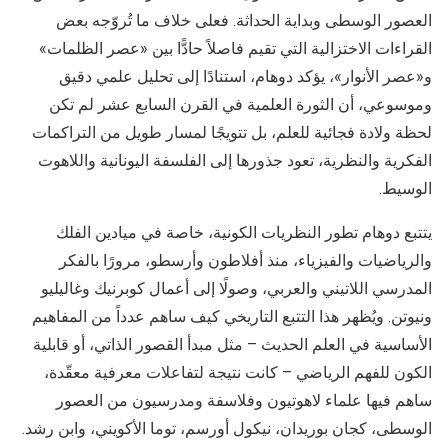
العصور الوسطى وبداية الحداثة. فعلى خلاف ما تُروّجه بعض
القراءات الاختزالية التي تقيم فاصلاً حادًّا بين «عصر الظلمات»
و«عصر الأنوار»، يؤكد دوهام، استنادًا إلى تحليل علمي دقيق
وموسوعي، أن الثورة العلمية في القرن السابع عشر لم تكن
لحظة ولادة فجائية للعلم، بل تتويجًا لمسار طويل من التراكمات
الفكرية والنظرية، تعود جذورها إلى الفلسفة اليونانية واللاهوت
الوسيط.
يتتبع دوهام تطور النظريات الكونية، خاصة في ميادين الفلك
والرياضيات والفيزياء، منذ أفلاطون وأرسطو، مرورًا بالفكر
المدرسي اللاتيني والعربي، وصولًا إلى أعمال كوبرنيك وغاليليو
ونيوتن. ويُظهر هذا التتبع التاريخي كيف ساهم عدداً من المفاهيم
الأساسية في العلم الحديث – مثل مبدأ القصور الذاتي، أو قابلية
الكون للفهم الرياضي – كانت نتيجة لتفاعلات معرفية معقّدة،
ساهم فيها علماء لاهوتيون وفلاسفة ومدرسيون من العصور
الوسطى، كجان بوريدان، نيكول أورسم، توما الأكويني، وابن رشد.