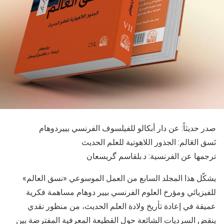
صدر حديثاً: عن دار أبكالو للفيلسوف الفرنسي بييردوهام
نَسق العَالم: الجذور اللاهوتية للعلم الحديث
ترجمها عن الفرنسية: د.بلقاسم گريسعان
يشكّل هذا المجلد السابع من العمل الموسوعي «نسق العالم»
للفيزيائي ومؤرخ العلوم الفرنسي بيير دوهام مساهمة فكرية
عميقة في إعادة تأريخ ولادة العلم الحديث، من منظور نقدي
ينقض السرديات الشائعة حول القطيعة المعرفية المفترضة بين