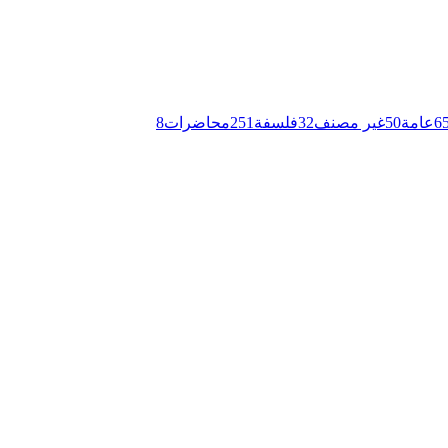
6
عامة
50
غير مصنف
32
فلسفة
251
محاضرات
8