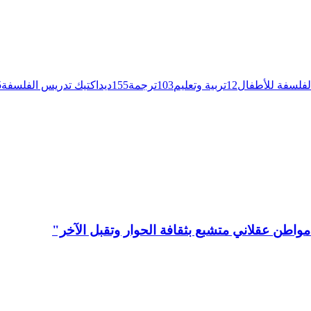
لفلسفة للأطفال
12
تربية وتعليم
103
ترجمة
155
ديداكتيك تدريس الفلسفة
5
مواطن عقلاني متشبع بثقافة الحوار وتقبل الآخر"