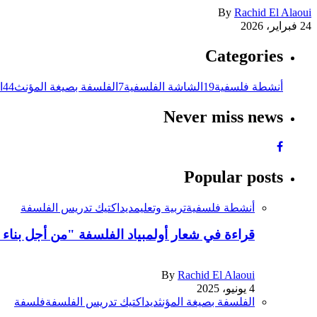
By
Rachid El Alaoui
24 فبراير، 2026
Categories
أنشطة فلسفية
19
الشاشة الفلسفية
7
الفلسفة بصيغة المؤنث
44
ا
Never miss news
Popular posts
أنشطة فلسفية
تربية وتعليم
ديداكتيك تدريس الفلسفة
قراءة في شعار أولمبياد الفلسفة "من أجل بناء 
By
Rachid El Alaoui
4 يونيو، 2025
الفلسفة بصيغة المؤنث
ديداكتيك تدريس الفلسفة
فلسفة