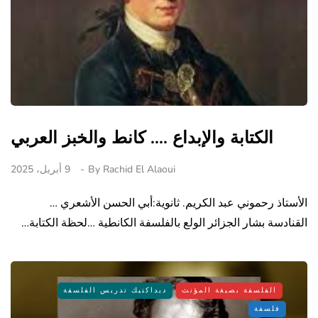
الكتابة والإبداع .... كانط والخبز العربي
Rachid El Alaoui
By
9 أبريل، 2025
الأستاذ رحموني عبد الكريم. ثانوية:أبي الحسن الأشعري …
القنادسة بشار الجزائر الولع بالفلسفة الكانطية …لحظة الكتابة…
الفلسفة بصيغة المؤنث
ديداكتيك تدريس الفلسفة
فلسفة