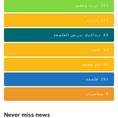
103
تربية وتعليم
155
ترجمة
65
ديداكتيك تدريس الفلسفة
50
عامة
32
غير مصنف
251
فلسفة
8
محاضرات
Never miss news