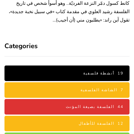
كانط كسول دمّر النزعة الفرديّة.. وهو أسوأ شخص في تاريخ
الفلسفة رشيد العلوي في مقدمة كتاب «في سبيل نخبة جديدة»،
تقول آين راند: «يطلبون مني (أن أجيب)…
Categories
19
أنشطة فلسفية
7
الشاشة الفلسفية
44
الفلسفة بصيغة المؤنث
12
الفلسفة للأطفال