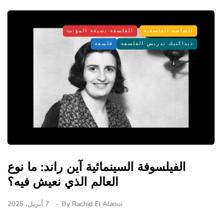
الشاشة الفلسفية
الفلسفة بصيغة المؤنث
ديداكتيك تدريس الفلسفة
فلسفة
الفيلسوفة السينمائية آين راند: ما نوع
العالم الذي نعيش فيه؟
Rachid El Alaoui
By
7 أبريل، 2025