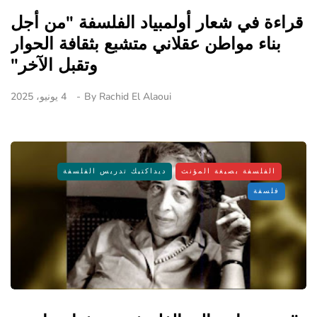
قراءة في شعار أولمبياد الفلسفة "من أجل
بناء مواطن عقلاني متشبع بثقافة الحوار
وتقبل الآخر"
Rachid El Alaoui
By
4 يونيو، 2025
الفلسفة بصيغة المؤنث
ديداكتيك تدريس الفلسفة
فلسفة