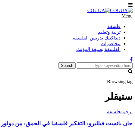
Menu
فلسفة
تربية وتعليم
ديداكتيك تدريس الفلسفة
محاضرات
الفلسفة بصيغة المؤنث
Browsing tag
ستيقلر
ترجمة
فلسفة
جان باتست فيلليرو: التفكير فلسفيا في الحمق: من دولوز 