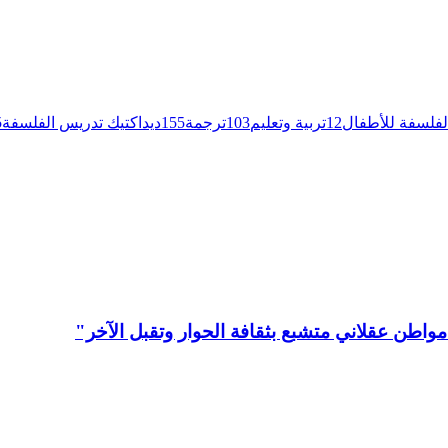
لفلسفة للأطفال
12
تربية وتعليم
103
ترجمة
155
ديداكتيك تدريس الفلسفة
5
مواطن عقلاني متشبع بثقافة الحوار وتقبل الآخر"