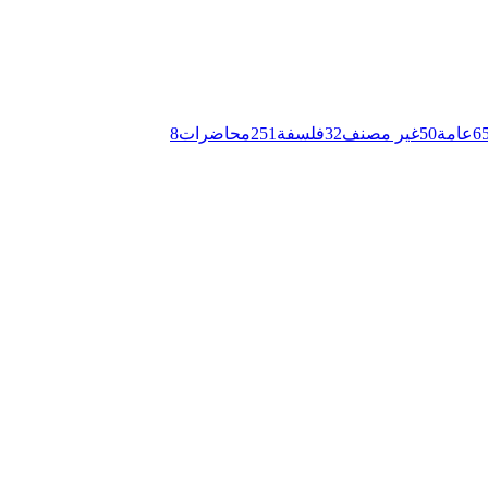
6
عامة
50
غير مصنف
32
فلسفة
251
محاضرات
8