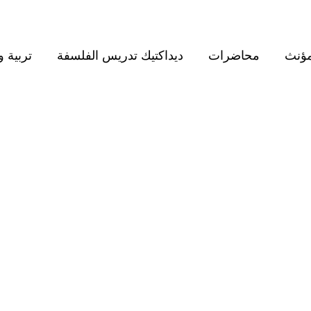
مؤنث
محاضرات
ديداكتيك تدريس الفلسفة
تربية و
BROWSING TAG
سانشا كوكبورن