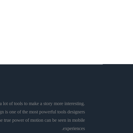
تربية وتعليم
ديداكتيك تدريس الفلسفة
فلسفة
من التسامح الدِّيني إلى الحقوق
الثقافيَّة
Rachid El Alaoui
 lot of tools to make a story more interesting.
n is one of the most powerful tools designers
e true power of motion can be seen in mobile
experiences.