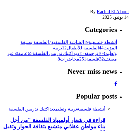
By
Rachid El Alaoui
14 يونيو، 2025
Categories
أنشطة فلسفية
19
الشاشة الفلسفية
7
الفلسفة بصيغة
المؤنث
44
الفلسفة للأطفال
12
تربية
وتعليم
103
ترجمة
155
ديداكتيك تدريس الفلسفة
65
عامة
50
غير
مصنف
32
فلسفة
251
محاضرات
8
Never miss news
Popular posts
أنشطة فلسفية
تربية وتعليم
ديداكتيك تدريس الفلسفة
قراءة في شعار أولمبياد الفلسفة "من أجل
بناء مواطن عقلاني متشبع بثقافة الحوار وتقبل