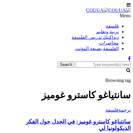
Menu
فلسفة
تربية وتعليم
ديداكتيك تدريس الفلسفة
محاضرات
الفلسفة بصيغة المؤنث
Browsing tag
سانتياغو كاسترو غوميز
ترجمة
فلسفة
سانتياغو كاسترو غوميز: في الجدل حول الفكر
الديكولونيا لي