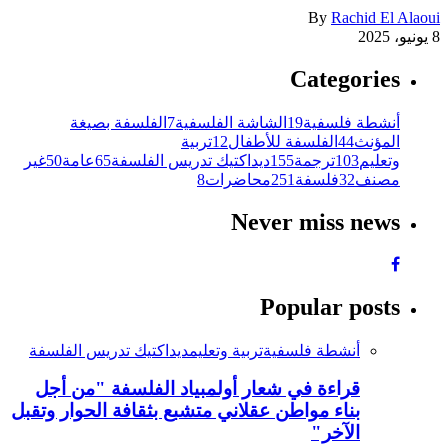
By
Rachid El Alaoui
8 يونيو، 2025
Categories
أنشطة فلسفية
19
الشاشة الفلسفية
7
الفلسفة بصيغة
المؤنث
44
الفلسفة للأطفال
12
تربية
وتعليم
103
ترجمة
155
ديداكتيك تدريس الفلسفة
65
عامة
50
غير
مصنف
32
فلسفة
251
محاضرات
8
Never miss news
Popular posts
أنشطة فلسفية
تربية وتعليم
ديداكتيك تدريس الفلسفة
قراءة في شعار أولمبياد الفلسفة "من أجل
بناء مواطن عقلاني متشبع بثقافة الحوار وتقبل
الآخر"