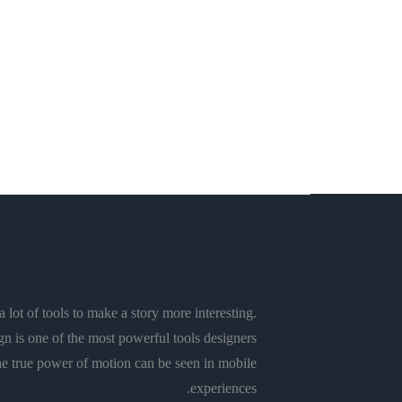
تربية وتعليم
ديداكتيك تدريس الفلسفة
فلسفة
من التسامح الدِّيني إلى الحقوق
الثقافيَّة
Rachid El Alaoui
 lot of tools to make a story more interesting.
n is one of the most powerful tools designers
e true power of motion can be seen in mobile
experiences.