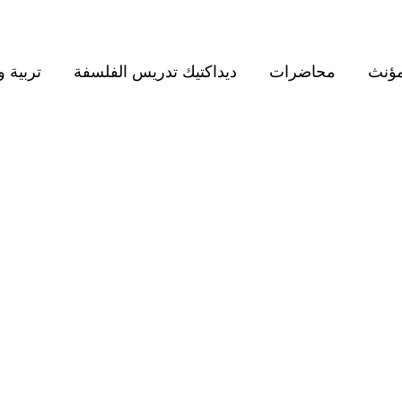
مؤنث
محاضرات
ديداكتيك تدريس الفلسفة
تربية و
BROWSING TAG
الفلسفة الحديثة