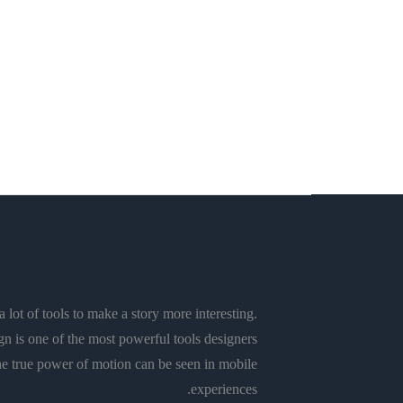
تربية وتعليم
ديداكتيك تدريس الفلسفة
فلسفة
من التسامح الدِّيني إلى الحقوق
الثقافيَّة
Rachid El Alaoui
 lot of tools to make a story more interesting.
n is one of the most powerful tools designers
e true power of motion can be seen in mobile
experiences.