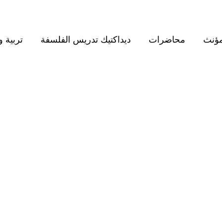
مؤنث
محاضرات
ديداكتيك تدريس الفلسفة
تربية و
BROWSING TAG
الفكر العربي المعاصر