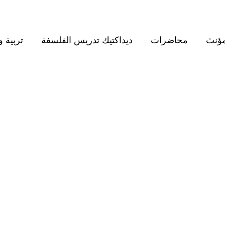
مؤنث
محاضرات
ديداكتيك تدريس الفلسفة
تربية و
BROWSING TAG
العلم والايمان