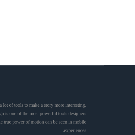
تربية وتعليم
ديداكتيك تدريس الفلسفة
فلسفة
من التسامح الدِّيني إلى الحقوق
الثقافيَّة
Rachid El Alaoui
 lot of tools to make a story more interesting.
n is one of the most powerful tools designers
e true power of motion can be seen in mobile
experiences.