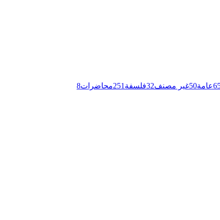
6
عامة
50
غير مصنف
32
فلسفة
251
محاضرات
8