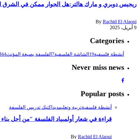
ريجيس دوبري و مارك هالتر:هل الحوار ممكن في الشرق 
By
Rachid El Alaoui
9 أبريل، 2025
Categories
أنشطة فلسفية
19
الشاشة الفلسفية
7
الفلسفة بصيغة المؤنث
44
ا
Never miss news
Popular posts
أنشطة فلسفية
تربية وتعليم
ديداكتيك تدريس الفلسفة
قراءة في شعار أولمبياد الفلسفة "من أجل بناء 
By
Rachid El Alaoui