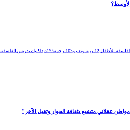
الأوسط؟
لفلسفة للأطفال
12
تربية وتعليم
103
ترجمة
155
ديداكتيك تدريس الفلسفة
5
مواطن عقلاني متشبع بثقافة الحوار وتقبل الآخر"