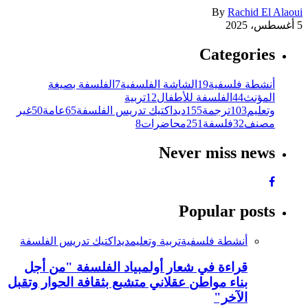
By
Rachid El Alaoui
5 أغسطس، 2025
Categories
أنشطة فلسفية
19
الشاشة الفلسفية
7
الفلسفة بصيغة
المؤنث
44
الفلسفة للأطفال
12
تربية
وتعليم
103
ترجمة
155
ديداكتيك تدريس الفلسفة
65
عامة
50
غير
مصنف
32
فلسفة
251
محاضرات
8
Never miss news
Popular posts
أنشطة فلسفية
تربية وتعليم
ديداكتيك تدريس الفلسفة
قراءة في شعار أولمبياد الفلسفة "من أجل
بناء مواطن عقلاني متشبع بثقافة الحوار وتقبل
الآخر"