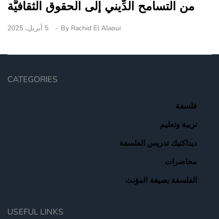
من التسامح الدِّيني إلى الحقوق الثقافيَّة
Rachid El Alaoui
By
5 أبريل، 2025
CATEGORIES
فلسفة
تربية وتعليم
ديداكتيك تدريس الفلسفة
محاضرات
الفلسفة بصيغة المؤنث
USEFUL LINKS