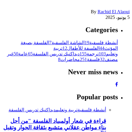
By
Rachid El Alaoui
5 يونيو، 2025
Categories
أنشطة فلسفية
19
الشاشة الفلسفية
7
الفلسفة بصيغة
المؤنث
44
الفلسفة للأطفال
12
تربية
وتعليم
103
ترجمة
155
ديداكتيك تدريس الفلسفة
65
عامة
50
غير
مصنف
32
فلسفة
251
محاضرات
8
Never miss news
Popular posts
أنشطة فلسفية
تربية وتعليم
ديداكتيك تدريس الفلسفة
قراءة في شعار أولمبياد الفلسفة "من أجل
بناء مواطن عقلاني متشبع بثقافة الحوار وتقبل