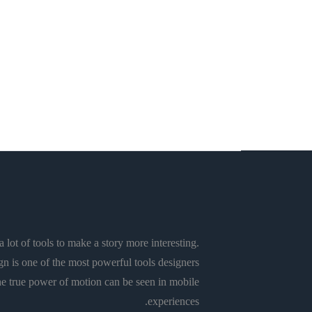
تربية وتعليم
ديداكتيك تدريس الفلسفة
فلسفة
من التسامح الدِّيني إلى الحقوق
الثقافيَّة
Rachid El Alaoui
 lot of tools to make a story more interesting.
n is one of the most powerful tools designers
e true power of motion can be seen in mobile
experiences.