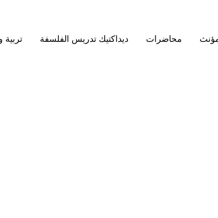
مؤنث
محاضرات
ديداكتيك تدريس الفلسفة
تربية و
BROWSING TAG
إديث شتاين