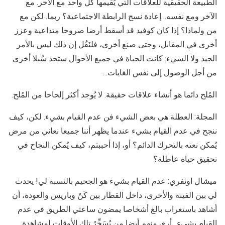
الطبيعة الحقيقية للعلاقات التي يُقيمها كل واحد مع الآخر. مع
الآخر ومع نفسه…إعادة نسج الرابطة الاجتماعية؟ ربما. لكن مع
من ولماذا؟ إذا كان كوفيد قد أسقط أرضا صروحا متداعية وعزز
أخرى في المقابل، وحتى صنع أخرى، فلنَقُل إن ذلك ليس بالأمر
الجيد ولا السيء: كانت الحياة في جميع الأحوال ستجد سُبلا أخرى
من أجل الوصول إلى نفس الغايات…
المُلح دائما هو أنشاء علاقات حقيقة. لا يُوجد أكثر إلحاحا من المُلح.
المجلة: العطلة هي بعض الشيء فن عدم القيام بشيء. لكن، كيف
ننجح في عدم القيام بشيء عندما يظهر أننا جميعا نعاني من مرض
يُمكن نعته بالتحرك الدائم؟ أو، إذا أحببتم، كيف يُمكن النجاح في
تحقيق حياة عاطلة؟
ميشال اونفري: عدم القيام بشيء هو الجحيم بالنسبة لي! يحدث
لي بين الفينة والأخرى، داخل القطار بين كَنْ وباريس والعودة، أن
أشاهد باستغراب بالغ أشخاصا يمضون ساعتي الطريق في عدم
القيام بشيء…أرى منهم أيضا من يُسَخِّرُ تلك الأوقات لمشاهدة