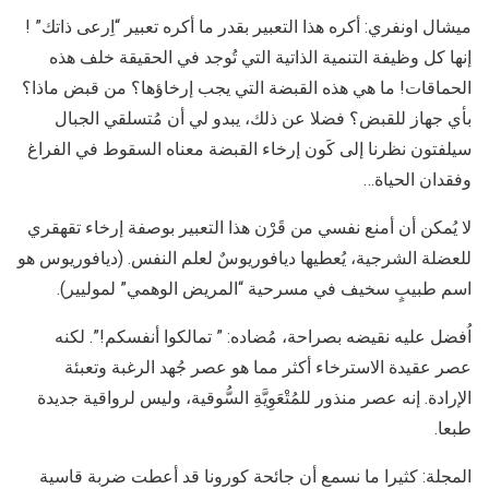
ميشال اونفري: أكره هذا التعبير بقدر ما أكره تعبير “اِرعى ذاتك” !
إنها كل وظيفة التنمية الذاتية التي تُوجد في الحقيقة خلف هذه
الحماقات! ما هي هذه القبضة التي يجب إرخاؤها؟ من قبض ماذا؟
بأي جهاز للقبض؟ فضلا عن ذلك، يبدو لي أن مُتسلقي الجبال
سيلفتون نظرنا إلى كَون إرخاء القبضة معناه السقوط في الفراغ
وفقدان الحياة…
لا يُمكن أن أمنع نفسي من قَرْن هذا التعبير بوصفة إرخاء تقهقري
للعضلة الشرجية، يُعطيها ديافوريوسٌ لعلم النفس. (ديافوريوس هو
اسم طبيبٍ سخيف في مسرحية “المريض الوهمي” لموليير).
اُفضل عليه نقيضه بصراحة، مُضاده: ” تمالكوا أنفسكم!”. لكنه
عصر عقيدة الاسترخاء أكثر مما هو عصر جُهد الرغبة وتعبئة
الإرادة. إنه عصر منذور للمُتْعَوِيَّةِ السُّوقية، وليس لرواقية جديدة
طبعا.
المجلة: كثيرا ما نسمع أن جائحة كورونا قد أعطت ضربة قاسية