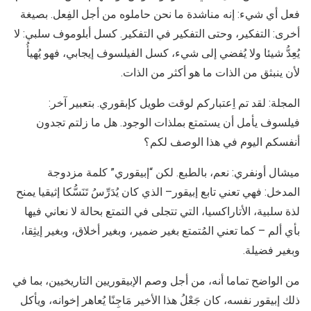
فعل أي شيء: إنه مناشدة ما نحن حاملوه من أجل الفِعل. بصيغة
أخرى: التفكير، وحتى التفكير في التفكير. كسل أبلوموف سلبي: لا
يُعِدُّ شيئا ولا يُفضي إلى شيء، كسل الفيلسوف إيجابي، فهو يُهيأُ
لأن ينبثق من الذات ما هو أكثر من الذات.
المجلة: لقد تم اِعتباركم لوقت طويل كإبقوري. بتعبير آخر:
فيلسوف يأمل أن يستمتع بملذات الوجود. هل ما زلتم تجدون
أنفسكم اليوم في هذا الوصف لكم؟
ميشال أونفري: نعم، بالطبع. لكن “إبيقوري” كلمة مزدوجة
المدخل: فهي تعني تابع إبيقور– الذي كان يُدَرِّسُ تَنَسُّكا إثيقيا يمنح
لذة سلبية، الأتاراكسيا، التي تتجلى في التمتع بحالة لا نعاني فيها
بأي ألم – كما تعني المُتمتع بغير ضمير، وبغير أخلاق، وبغير إيثِقا،
وبغير فضيلة.
من الواضح تماما أنه، من أجل وصم الإبيقوريين التاريخيين، بما في
ذلك إبيقور نفسه، كان جَعْلُ هذا الأخير مَاجِنًا يُعاهر إخوانه، ويأكل