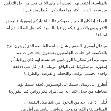
بالمناسبة، أعتقد، بهذا الصدد، أن ماي 68 قد فعل من اجل التخلص
من شعور الذنب، أكثر مما فعلته كل العُطل منذ قرن!
المجلة: إذا كان البعض يصفونكم غالبا باعتباركم إبيقوريا، فالبعض
الآخر يرون بالأحرى فيكم رواقيا. بالنسبة لكم، هل العطلة نَهَمُ أم
امتناع؟
ميشال أونفري: التقسيم شأن أساتذة الفلسفة الذي يُريدون الزج
بالفلاسفة في خانات. الجامعيون يعشقون إيجاد فترات عند
مونتاني، آخر مُفكرينا الرومانيين: فبالنسبة لهم كان رواقيا، ثُم
إبيقوريا، ثم شكوكيا…في الواقع، مونتاني كان كل شيء دفعة
واحدة، بحسب الوقت، واللحظة، والفرصة، والظرف!
أُنظروا إلى رسائل سنيكا إلى لوسيلوس، تُحفة. سنيكا يؤهل
مُخاطبه من خلال الاثناء له على مزايا فِكر رواقي كما إبيقوري!
لُنَقُل، إذا كان لابد من الدخول في التفاصيل التقنية، أن
الميتافيزيقا والكوزمولوجيا الرواقيان يناسبانني أقل من