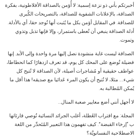
أخبرتكم بأني ذو نزعة اِسمية: لا أُؤمن بالصداقة الأفلاطونية، بفكرة
الصداقة، بالإعلانات الشفوية للصداقة، بالتصريحات الكُبرى
للصداقة. في المقابل أؤمن بكل ما يُثبت أنها تُوجد حقا، أي بالأدلة.
أدلة الصداقة ينبغي أن تُعطى باستمرار، وإلا فإنها تذبل وتذوي
وتموت.
الصداقة ليست غاية منشودة نصل إليها مرة واحدة وإلى الأبد. إنها
فضيلة تُوضع على المحك كل يوم، قد تعرف ازدهارًا كما انحطاطا،
عواطف حقيقية أو مُشاجرات أصيلة، لأن الصداقة لا تُتيح كل
شيء…. مثلا، لا تُتيح أن يكون المرء عَدائيا مع صديقه! هذا أقل ما
يُمكن المُطالبة به.
لا أجهل أنني أضع معايير صعبة المنال…
المجلة: مع اقتراب العُطلة، أغلب الجرائد النسائية تُوصي قارئاتها
ب “إرخاء القبضة”. كيف تفهمون هذا التعبير المُتَحدِّر من اللغة
الاصطلاحية النفسانويَّة؟