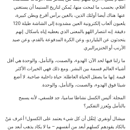
أفلام، بحسب ما لمحت منها، يُمكن لتاريخ السنيما أن يستغني
عنها. هناك أيضا أولئك الذين، بالغين برأس أقرع وبطن كبيرة،
يلعبون ألعاب إلكترونية العين مشدودة إلى الشاشة طيلة 120
دقيقة. إنه انتصار اللهو بالمعنى الذي يعطيه إياه باسكال. إنهم
يتحدثون عن البلياردو، وعن الكرة المدفوعة بالقدم، وعن صيد
الأرنب أو الخنزيرالبري.
ما زلنا فيها لحد الآن: الهدوء، والصمت، والتأمل، والوحدة هي أقل
أشياء العالم قسمة بين البشر…ومع ذلك فهي الخيرات الأكثر
قيمة. إنها ما يصقل الحياة العاطلة: حياة داخلية صاخبة. لا أضع
شيئا فوق الهدوء، والصمت، والتأمل، والوحدة.
المجلة: أليس الكسل نشاطا ساميا، جد فلسفي، لأنه يسمح
بالتأمل ويُعزز التفكير؟
ميشال أونفري: لِنَقُل أن كل شيء يعتمد على الكسول! أعرف مَنْ
بالكاد يقودهم كسلهم أبعد من أنفسهم – ما لا يكاد يذهب أبعد من