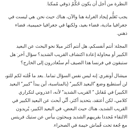
النظرة من أجل أن يكون حُكْمٌ ذوقي مُمكنا.
يجب تَعَلُّم إيجاد الغرابة هنا والآن، هناك حيث نحن. هي ليست في
جغرافيا مادية، فضاء بعيد، ولكنها في جغرافيا حميمية، فضاء
ذهني.
المجلة: أنتم أنفسكم، هل أنتم أكثر ميلا نحو البحث عن البعيد
الكبير أو محاولة إعادة اكتشاف القريب الشديد؟ سؤال آخر: هل
ستبقون في فرنسا هذا الصيف أم ستُغادرون إلى الخارج؟
ميشال أونفري: إنه ليس نفس السؤال تماما…بعد ما قُلته لكم للتو،
لن أستطيع وضع “البعيد الكبير” (بالمناسبة، أين يبدأ “كبير” البعيد
الكبير) في مُقابل ” القريب الشديد” لأنه، اعذروني لتكراري
كلامي، لكن أعتقد، بتحديد أكثر، أنِّي أبحث عن البعيد الكبير في
القريب الشديد، هناك حيث البعض، في البعيد الكبير، يُريدون
الالتقاء مُجددا بقريبهم الشديد ويبحثون بيأس عن ستيك فريتس
مع جُعة تحت قُماش خيمة في الصحراء.