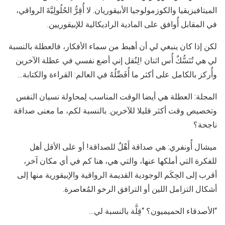
الميتافيزيقيا والكوزمولوجيا الأبيقوريان. لا أُقِرُّ الحُلُولِيَّةَ الرواقي،
في المقابل أُوافق على المادية الراديكالية للإبيقوريين.
لكن إذا كان ينبغي لي أن أهبط من سماء الأفكار، فالعطلة بالنسبة
لي هي تُنَسُّكٌ أُس اثنان !لِنُقل إني أضع نفسي في عطلة الآخرين
وأُركز بالكامل على أكثر ما أُفَضِّلُهُ في العالم: القراءة والكتابة…
المجلة: العطلة هي أيضا الوقت المناسب لِمحاولة نسيان النفس
وتخصيص وقت أكثر قليلا للآخرين. بالنسبة لكم، ما معنى صداقة
ناجحة؟
ميشال أُونفري: هي صداقة أَهْلٌ للصداقة! أو على الأقل أهل
للفكرة التي أملكها عنها، والتي هي، هنا كم في أي مكان آخر،
أقرب إلى الحِكَم الوجودية القديمة الرواقية والإبيقورية منها إلى
أشكال التزامل اللين أو الترافق الرخو المُعاصرة.
“الأصدقاء الحميميون؟ “قِلَّة بالنسبة لي…