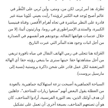
نَظْرَةَ، هذ أمر يُربى. لكن من، ومتى، وأين نُربي على النَّظَر في
عالم أصبح يُوجد فيه الكثير لرؤيته؟ رأيت بعيني عُيُونا ميتة غير
قادرة على النظر مباشرة في تجاه أهرام الأُقصر، وقناة فينيسيا
الكبيرة، والمنتدى الإمبراطوري في روما، وبارثينون أثينا، إلا من
خلال عدسات هواتفها النقالة، بوجودهم هم أنفسهم في الصدارة
من أجل اثبات وجود هذه المآثر التي عبرت التاريخ.
الغَرَابَة هنا تتجلى في رمي الهاتف النقال في مياه نافورة تريفي
من أجل مشاهدتها حقا: حينها سنرى ما ينبغي رؤيته حقا: أي الهالة
المرتعشة لكل عمل قادر على شحن ذاكرة بروستية (نسبة إلى
مارسيل بروست).
السياحة الجماهيرية أصبحت نزعة استهلاكية جماهيرية. بالعودة
من العطلة يقول البعض أنهم “صنعوا زيارات للمتاحف”، جاهلين
أن هدف أولئك الذين، بعد الثورة الفرنسية، أرادوا المتاحف، كان
هو أن تصنعهم المتاحف، بصيغة أخرى: أن تعمل على تشكيل