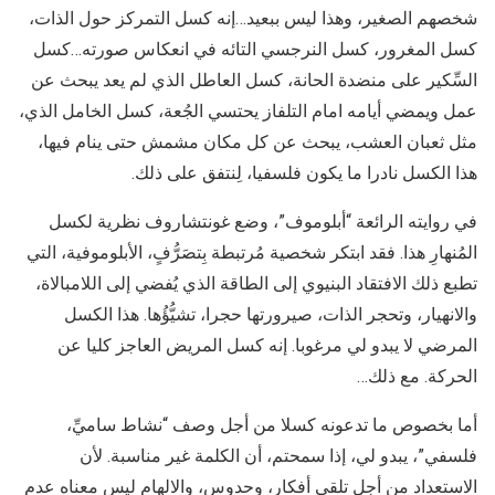
شخصهم الصغير، وهذا ليس ببعيد…إنه كسل التمركز حول الذات،
كسل المغرور، كسل النرجسي التائه في انعكاس صورته…كسل
السِّكير على منضدة الحانة، كسل العاطل الذي لم يعد يبحث عن
عمل ويمضي أيامه امام التلفاز يحتسي الجُعة، كسل الخامل الذي،
مثل ثعبان العشب، يبحث عن كل مكان مشمش حتى ينام فيها،
هذا الكسل نادرا ما يكون فلسفيا، لِنتفق على ذلك.
في روايته الرائعة “أبلوموف”، وضع غونتشاروف نظرية لكسل
المُنهارِ هذا. فقد ابتكر شخصية مُرتبطة بِتصَرُّفٍ، الأبلوموفية، التي
تطبع ذلك الافتقاد البنيوي إلى الطاقة الذي يُفضي إلى اللامبالاة،
والانهيار، وتحجر الذات، صيرورتها حجرا، تشيُّؤُها. هذا الكسل
المرضي لا يبدو لي مرغوبا. إنه كسل المريض العاجز كليا عن
الحركة. مع ذلك…
أما بخصوص ما تدعونه كسلا من أجل وصف “نشاط ساميِّ،
فلسفي”، يبدو لي، إذا سمحتم، أن الكلمة غير مناسبة. لأن
الاستعداد من أجل تلقي أفكار، وحدوس، والالهام ليس معناه عدم