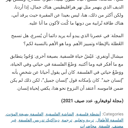
الديف الذي ينهمر مثل نهر هراقليطيس. هناك جمال، إذا أردنا،
ولكن أكثر من ذلك، هنا، ليس بعيدا عن المقبرة حيث يرقد أبي،
هناك طاقة تُرابية من دونها ما كُنت لأكون ما أنا عليه.
المجلة: في عصرنا الذي يبدو أنه يريد دائما أن يُسرع، هل تسمح
العُطلة بالإبطاء وتمييز الأهم. وما هو الأهم بالنسبة لكم؟
ميشال أونفري: عَيْشُ حياة فلسفية. بصيغة أخرى: وُجُودٌ يتطابق
مع ما أفكر فيه وما أكتبه. وَضْعُ الفلسفة في حياتي وفي الحياة،
ووَضْعُ حياتي في الفلسفة. كان أبي يقول أحيانا عن شخصٍ بأنه
“إنسان جيد”. كان بإمكانه قول “إنسان جميل”، لكن ذلك لم يكن
ضمن قاموسه. أعتقد أن النزوع نحو هذا، يكفي لِحياة إنسان.
(مجلة لوفيغارو، عدد صيف 2021)
Categories:
أنشطة فلسفية
,
الشاشة الفلسفية
,
الفلسفة بصيغة المؤنث
,
الفلسفة للأطفال
,
تربية وتعليم
,
ترجمة
,
ديداكتيك تدريس الفلسفة
,
غير
مصنف
,
فلسفة
,
محاضرات