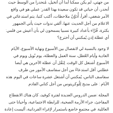
من جهتي، لم يكن ممكنا أبدا أن أتخيل، مُنحدرا من الوسط حيث
أنحدر، أن حياتي قد تكون سعيدة بهذا القدر: عملي هو في واقع
الأمر شغفي، أقرأ، أُدَوِّنُ ملاحظات، أكتب كتبا، يتم استدعائي في
الاعلام من أجل الحديث عنها، ألقي ندوات حيث يأتي الجمهور
بكثرة، قُرَّاء بأعداد كبيرة نسبيا يسمحون لي بأن أعيش من قلمي:
أي عطلة إذن يُمكنني أن أخترع؟
لا وجود بالنسبة لي لانفصال بين الأسبوع ونهاية الأسبوع، الأيام
العادية وأيام العُطل، سنة العمل والعطلة، يوم نُويل ويوم في
الأسبوع. أشتغل كل الوقت. لِنَقُل أن عطلة الآخرين هي أيضا
عطلتي: أقل استدعاءً من أجل سفاسف الأمور من طرف
سفاسف الناس، يُمكنني أن أشتغل عشرة ساعات في اليوم. هذه
الأيام : على مديح لِلُوكريتوس من أجل كتابي القادم.
المجلة :ضمن الدروس العديدة لفترة كوفيد، كان هناك الانقطاع
المفاجئ، جراء الأزمة الصحية، للرابطة الاجتماعية، وأحيانا حتى
العائلية. في مجتمع خاضع باستمرار لإغراء الفردانية، أليست إعادة