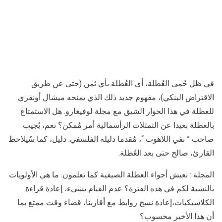
في ظل حُمى العُطلة، أي العُطلة بأي ثمن (حتى عن طريق
الاقتراض البنكي)، مفهوم جديد ذلك الذي يمنحه ميشال أونفري
للعطلة في هذا الحوار الشيق مع مجلة لوفيغارو. هل الاستمتاع
بالعطلة بعيدا عن التمثلات الرأسمالية أمر مُمكن؟ نعم، يُجيب
صاحب ” نفي اللاهوت “، مُقدما دليله الفلسفي. دليل، كما سُيلاحظ
القارئ، صالح حتى بعد العُطلة.
المجلة : نعيش أجواء العطلة الصيفية كما تعلمون. ما هي الأولويات
بالنسبة لكم في هذه الفترة؟ عدم القيام بشيء، إعادة قراءة
الكلاسيكيات،إعادة نسج روابط مع أقاربنا، قضاء وقت ممتع بما
أن هذا الأخير محسوب؟