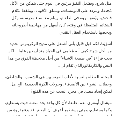
مثل شَرِهٍ، ويفتعل التقيؤ مرتين في اليوم حتى يتمكن من الأكل
مُجددا، ويتردد على المومسات، ويتملق الأقوياء، ويتلفظ بكلام
فاحش، ويُنفق ثروة في الطعام، وينام مع نساء مدرسته، وكل
الشتائم المتلفظة في وقته، كان أسهل من مهاجمة أطروحاته
ودحضها باستخدام العقل النقدي.
أسَرَّيْتُ لكم قبل قليل بأني أشتغل على مديح للوكريتوس تحديدا
من أجل شرح كيف أنه مُعلمي في الحياة منذ أربعين عاما…. لكن
يجب قراءة “في طبيعة الأشياء” من أجل ملاحظة الفرق بين هذا
النص والكاريكاتورالذي يُقام لي…
المجلة: العطلة بالنسبة لأغلب الفرنسيين هي الشمس، والشاطئ،
وحفلات الشواء بين الأصدقاء، وجولات الكرة الحديدية، الخ. هل
يُمكن إيجاد معنىً في مجرد البحث عن هذه المُتع؟
ميشال أُونفري: نعم، طبعا، لأن كل واحد يجد متعته حيث يستطيع،
وكما يستطيع، ومتى يستطيع. أعرف أن البعض قد يدفع ثروة من