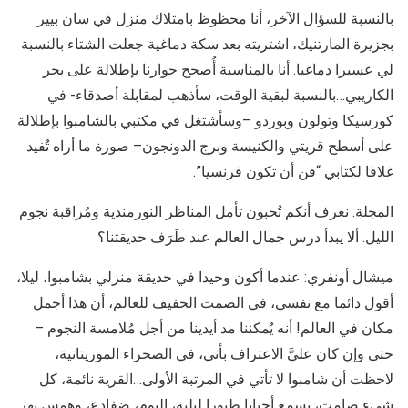
بالنسبة للسؤال الآخر، أنا محظوظ بامتلاك منزل في سان بيير
بجزيرة المارتنيك، اشتريته بعد سكة دماغية جعلت الشتاء بالنسبة
لي عسيرا دماغيا. أنا بالمناسبة أُصحح حوارنا بإطلالة على بحر
الكاريبي…بالنسبة لبقية الوقت، سأذهب لمقابلة أصدقاء- في
كورسيكا وتولون وبوردو –وسأشتغل في مكتبي بالشامبوا بإطلالة
على أسطح قريتي والكنيسة وبرج الدونجون– صورة ما أراه تُفيد
غلافا لكتابي “فن أن تكون فرنسيا”.
المجلة: نعرف أنكم تُحبون تأمل المناظر النورمندية ومُراقبة نجوم
الليل. ألا يبدأ درس جمال العالم عند طَرَف حديقتنا؟
ميشال أونفري: عندما أكون وحيدا في حديقة منزلي بشامبوا، ليلا،
أقول دائما مع نفسي، في الصمت الحفيف للعالم، أن هذا أجمل
مكان في العالم! أنه يُمكننا مد أيدينا من أجل مُلامسة النجوم –
حتى وإن كان عليَّ الاعتراف بأني، في الصحراء الموريتانية،
لاحظت أن شامبوا لا تأتي في المرتبة الأولى…القرية نائمة، كل
شيء صامت، نسمع أحيانا طيورا ليلية، البوم، ضفادع، وهمس نهر