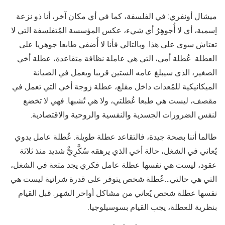
ميشال أونفري: في الفلسفة، كما في أي مكان آخر، أنا ذو نزعة
اِسمية، أي لا أُجوهِرُ أي شيء، عكس المؤسسة المُتفلسفة التي لا
تعتاش سوى على هذا. وبالتالي فأنا لا أُضفي طابعا جوهريا على
العطلة. عُطلة أمي، التي هي عاملة نظافة متقاعدة، عطلة أخي
الصغير، الذي سيبلغ عامه الستين قريبا ويعمل في الصيانة
الميكانيكية للمُعدات داخل مقلع، عطلة زوجة أخي التي تعمل في
مقصف، ليست هي طبعا عُطلتي، ولا هي تُشبها. فهي لا تخضع
لنفس الضرورات الجسدية والنفسية والروحية والاقتصادية.
طالما أننا بصحة جيدة، فالتقاعد عطلة طويلة. عُطلة عامل يدوي
يُعاني في الشغل، حالة أخي الذي يرهقه سُكَّرِيٌّ شديد منذ ثلاثة
عقود، ليست هي نفسها عطلة عامل فكري يجد متعة في الشغل،
التي هي حالتي…عُطلة شخص يتوفر على قدرة شرائية ليست هي
نفسها عطلة شخص يُعاني من مشاكل أواخر الشهر. قبل القيام
بنظرية للعطلة، يجب القيام بسوسيلوجيا.