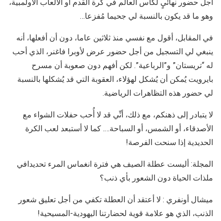
أجل حضور نهائيٍ لكأس العالم في كرة القدم أو الألعاب الأولمبية،
وهو ما قد يكون بالنسبة لي جحيما مُفزعا…
في المقابل، أقول مع نفسي منذ ثلاثين عاما، دون أن أفعلها، أنه
ينبغي لي التسجيل من أجل حضور عرض لأوبرا فاغنر، الذي أحب
له “تريستان” و”الرباعية”. لكن أفهم دون صعوبة أن مسرح
بايرويت يُمكن أن يُشكل لهؤلاء، العقوبة التي قد يُشكلها بالنسبة
لي حضور هذه التظاهرات الرياضية.
لا يتبادر إلى ذهنكم، مع ذلك، أنِّي قد لا أُحب حفلات الشواء مع
الأصدقاء، أو الشمس، أو السباحة…. كما لا أستبعد لعب الكرة
الحديدية إذا سنحت الفرصة!
المجلة: أليست عطلة الصيف هي فترة انغماس المرء تحديدافي
ملذات الحياة دون الشعور بأي ذنب؟
ميشال أونفري : لا أعتقد أن العطلة تكفي من أجل تعليق شعور
الذنب، الذي هو علامة قوية لحضارتنا اليهودية-المسيحية!