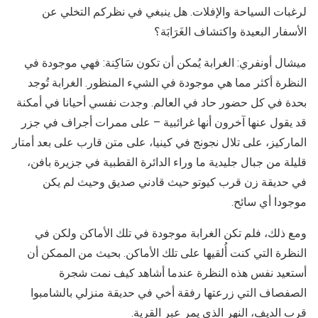
لرغبات السياحة والإفلات. هل ينبغي في نظركم التخلي عن
الأسفار البعيدة واكتشاف الغَرَابَة؟
ميشال أونفري: الغرابة يُمكن أن تكون سَاكِنة: فهي موجودة في
النظرة أكثر مما هي موجودة في الشيء المنظور. الغرابة تُوجد
بحدة في كل حضور حاد في العالم. وجدت نفسي أحيانا في أمكنة
قد يقول عنها آخرون أنها غرائبية – على ممرات أجراف في جزر
الماركيز، على تلال نجونج في كينيا، على متن قارب على بعد أمتار
قليلة من جبال جليدية ما وراء الدائرة القطبية في جزيرة بافن،
في حديقة زن قرب كيوتو حيث قادني صديق وحيث لم يكن
موجودا أي سائح.
ومع ذلك، فلم تكن الغرابة موجودة في تلك الأماكن ولكن في
النظرة التي كنت أُلقيها على تلك الأماكن. بحيث من الممكن أن
أستعيد نفس هذه النظرة عندما أشاهد كيف نمت شجرة
الصفصاف التي زرعتها رفقة أخي في حديقة منزلي بالشامبوا
قرب الديف، النهر الذي يمر عبر القرية.