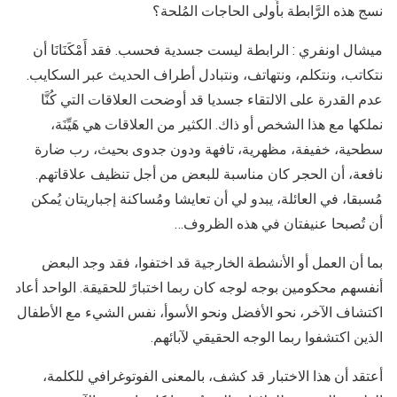
نسج هذه الرَّابطة بأُولى الحاجات المُلحة؟
ميشال اونفري : الرابطة ليست جسدية فحسب. فقد أَمْكَنَانَا أن
نتكاتب، ونتكلم، ونتهاتف، ونتبادل أطراف الحديث عبر السكايب.
عدم القدرة على الالتقاء جسديا قد أوضحت العلاقات التي كُنَّا
نملكها مع هذا الشخص أو ذاك. الكثير من العلاقات هي هَيِّنَة،
سطحية، خفيفة، مظهرية، تافهة ودون جدوى بحيث، رب ضارة
نافعة، أن الحجر كان مناسبة للبعض من أجل تنظيف علاقاتهم.
مُسبقا، في العائلة، يبدو لي أن تعايشا ومُساكنة إجباريتان يُمكن
أن تُصبحا عنيفتان في هذه الظروف…
بما أن العمل أو الأنشطة الخارجية قد اختفوا، فقد وجد البعض
أنفسهم محكومين بوجه لوجه كان ربما اختبارً للحقيقة. الواحد أعاد
اكتشاف الآخر، نحو الأفضل ونحو الأسوأ، نفس الشيء مع الأطفال
الذين اكتشفوا ربما الوجه الحقيقي لآبائهم.
أعتقد أن هذا الاختبار قد كشف، بالمعنى الفوتوغرافي للكلمة،