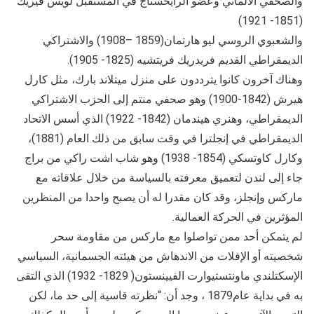
والصحفي الألماني وعضو الرايخستاج في المستقبل لويس فيريك
(1851- 1921)
والشعبوي الروسي ليو هارتمان(1859 –1908) والاشتراكي
الديمقراطي القديم فريدريك فريتشيه (1825- 1905).
وهناك آخرون كانوا يترددون على منزل ميتلاند بارك، مثل كارل
هيرش (1842-1900) وهو صحفي منتم إلى الحزب الاشتراكي
الديمقراطي، وهنري هيندمان (1842- 1922) الذي أسس الاتحاد
الديمقراطي في إنجلترا في وقت سابق من ذلك العام (1881)،
وكارل كاوتسكي (1854- 1938) وهو شاب اشت راكي من براج
جاء إلى لندن لتعميق معرفته بالسياسة من خلال علاقاته مع
ماركس وإنجلز، وقد كان مقدرا له أن يصبح واحدا من المنظرين
المؤثرين في الحركة العمالية.
لم يتمكن أحد ممن تواصلوا مع ماركس من مقاومة سحر
شخصيته أو الإفلات من الاندهاش من هيئته الجسمانية، السياسي
الإسكتلندي ماونتستيوارت الفيينستون( 1829- 1932) الذي التقى
به في بداية عام1879 ، وجد أن: “نظرته قاسية إلى حد ما، لكن