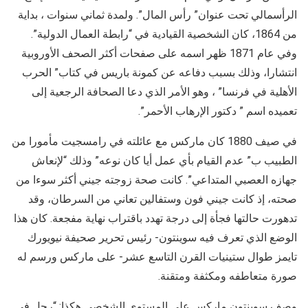
الرأسمالي تحت عنوان” رأس المال”. ولمدة ثماني سنوات ، بداية
من 1864، كان الشخصية القيادية في “رابطة العمال الدولية”.
وفي عام 1871 ظهر اسمه على صفحات أكثر الصحف الأوروبية
انتشارا، وذلك بسبب دفاعه عن كمونة باريس في كتاب” الحرب
الأهلية في فرنسا” ، وهو الأمر الذي دعا الصحافة الرجعية إلى
تعميده اسم ” دكتور الإرهاب الأحمر”.
في صيف 1880 كان ماركس مع عائلته في رامسجيت مأمورا من
الطبيب ب” عدم القيام بأي عمل أيا كان نوعه” وذلك “لإنعاش
جهازه العصبي المتداعي”. كانت صحة زوجته جيني أكثر سوءا من
صحته، إذ كانت جيني فون وستفالين تعاني من السرطان، وقد
تدهورت حالتها فجأة إلى درجة تهدد باقتراب نهاية مفجعة. كان هذا
الوضع الذي تعرف فيه سوينتون- رئيس تحرير صحيفة نيويورك
تايمز طوال ستينيات القرن التاسع عشر- على ماركس ورسم له
صورة متعاطفه ومكثفة ومتقنة.
وصف سوينتون ماركس على المستوى الشخصي هكذا: “رجل في