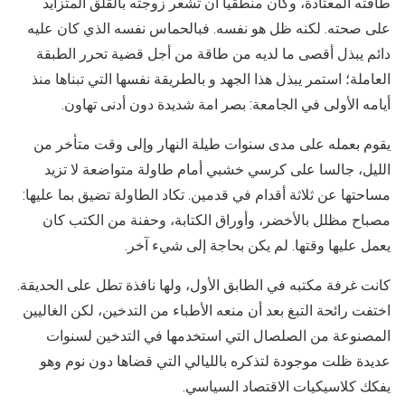
طاقته المعتادة، وكان منطقيا أن تشعر زوجته بالقلق المتزايد
على صحته. لكنه ظل هو نفسه. فبالحماس نفسه الذي كان عليه
دائم يبذل أقصى ما لديه من طاقة من أجل قضية تحرر الطبقة
العاملة؛ استمر يبذل هذا الجهد و بالطريقة نفسها التي تبناها منذ
أيامه الأولى في الجامعة: بصر امة شديدة دون أدنى تهاون.
يقوم بعمله على مدى سنوات طيلة النهار وإلى وقت متأخر من
الليل، جالسا على كرسي خشبي أمام طاولة متواضعة لا تزيد
مساحتها عن ثلاثة أقدام في قدمين. تكاد الطاولة تضيق بما عليها:
مصباح مظلل بالأخضر، وأوراق الكتابة، وحفنة من الكتب كان
يعمل عليها وقتها. لم يكن بحاجة إلى شيء آخر.
كانت غرفة مكتبه في الطابق الأول، ولها نافذة تطل على الحديقة.
اختفت رائحة التبغ بعد أن منعه الأطباء من التدخين، لكن الغاليين
المصنوعة من الصلصال التي استخدمها في التدخين لسنوات
عديدة ظلت موجودة لتذكره بالليالي التي قضاها دون نوم وهو
يفكك كلاسيكيات الاقتصاد السياسي.