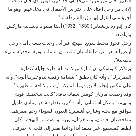
التعبير الآتي من عينيه مريحا إلى حد كبير، ليس بأي حال كذلك
الآتي من رجل اعتاد على افتراس الأطفال في مخادعهم- وهو ما
أجرؤ على القول إنها رؤيةالشرطة له”.
كان إدوارد برنشتاين( 1850- 1932) أيضا مفتو نا بإنسانية ماركس
وتواضعه :
رجل عجوز محبط سريع التهيج، غير أني وجدت نفسي أمام رجل
أبيض الشعر، عيناه القاتمتان تبتسمان ابتسامة ودية، وحديثه مليء
بالمحبة”.
ويتذكر كاوتسكي أن “ماركس كانت له نظرة جليلة كنظرة
البطريرك” ، وأنه كان يطلق “ابتسامة رقيقة تبدو تقريبا أبوية”. وأنه
على عكس إنجلز الأنيق دوما، لم يكن “يهتم بالأناقة المظهرية”.
وقد وصفت ماريان كومين سماته بدقة: “كانت شخصيته قوية
ومهيمنة بشكل استثنائي. رأسه كبير، يغطيه شعر رمادي طويل
يتوافق مع لحية وشارب أشعثين؛ العيون السوداء رغم صغرهما،
متفحصتان،حادتان، وساخرتان، وبهما ومضة من البهجة… كان
لطيفا كمستمع، غير منتقد أبدا ودائما يقفز إلى قلب أي طرفة،