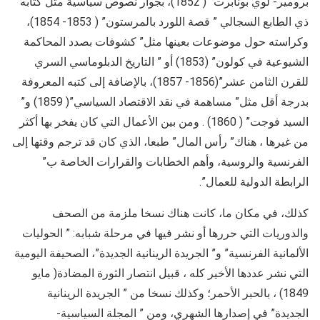
برومير- لوي بونابرت” ( 1852)، بجوار نصوص سياسية مثل كتابه
ذي الطابع السجالي ” قصة اللورد بالمرستون” ( 1853- 1854)،
وكراسته حول موضوعات بعينها مثل” كشوفات بصدد المحاكمة
الشيوعية في كولون” (1853) أو ” التاريخ الدبلوماسي السري
للقرن الثامن عشر”(1856- 1857)، بالإضافة إلى كتبه المعروفة
بدرجة أقل مثل” مساهمة في نقد الاقتصاد السياسي”( 1859) و”
السيد فوجت” ( 1860) . ومن بين الأعمال التي كان يفخر بها أكثر
من غيرها ، هناك” رأس المال” طبعا، الذي كان قد ترجم وقتها إلى
الفرنسية والروسية، وأهم الخطابات والقرارات الخاصة ب”
الرابطة الدولية للعمال”.
كذلك، في مكان ما، كانت هناك نسخا ملزمة من الصحف
والدوريات التي حررها أو نشر فيها في مرحلة شبابه: ” الحوليات
الألمانية الفرنسية” و” الجريدة الرينانية الجديدة”، الصحيفة اليومية
التي نشر عددها الأخير كله ، قبيل انتصار الثورة المضادة( مايو
1849) ، بالحبر الأحمر؛ وكذلك نسخا من ” الجريدة الرينانية
الجديدة” في إصدارها الشهري، ومن ” المجلة السياسية-