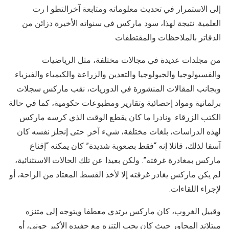
إلى الاستمرار في تحديث معلوماته ومتابعة آخرالتطو ا رت
العلمية. نتيجة لهذا، سود ماركس في سنواته الأخيرة دزائن من
الدفاتر بالملاحظات والمقتطفات
من مجلدات عديدة في مجالات مختلفة، مثل الرياضيات
والفسيولوجيا والجيولوجيا والتعدين والزراعة والكيمياء والفيزياء.
وبجانب المقالات المنشورة في الدوريات، نقب ماركس سجلات
برلمانية ومواد إحصائية وتقارير ومطبوعات حكومية، كما في حالة
الكتب الزرقاء. ونادرا ما كان يقطع الوقت الذي كرسه ماركس
لهذه الدراسات، بلغات مختلفة، شيء آخر. حتى إنجلز نفسه كان
آسفا لذلك، قائلا إنه “فقط بصعوبة شديدة” كان يمكنه “إقناع
ماركس بمغادرة غرفته”. ولكن بعيدا عن تلك الحالات الاستثنائية،
لم يكن ماركس يغادر غرفته إلا لأخذ القسط المعتاد من الراحة، أو
لإجراء اللقاءات.
وقبيل الغروب، كان ماركس يرتدي معطفا ويتوجه إلى متنزه
ميتلاند المجاور حيث كان يحب التنزه مع حفيده الأكبر جوني، أو