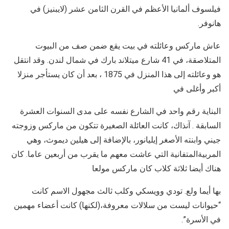
فيلسوف ألمانيا الأعظم في القرن الثامن عشر (لايبنيز) في
هانوفر.
عاش ماركس وعائلته في بيت يقع ضمن صف من البيوت
المتلاصقة، في 41 شارع ميتلاند بارك في شمال لندن. وقد انتقل
هو وعائلته إلى هذا المنزل في 1875 ، بعد أن كان يستأجر منزلا
أكبر وأغلى في
البناية رقم واحد في الشارع نفسه على مدى السنوات العشرة
السابقة . آنذاك، كانت العائلة الصغيرة تتكون من ماركس وزوجته
جيني وابنته الأصغر إيليانور، بالإضافة إلى هيلين ديموث، وهي
المربيةالمتفانية التي عاشت معهم ما يقرب من أربعين عاما. كان
هناك أيضا ثلاثة كلاب كان ماركس مولعا
بها أيما ولع. تودي وويسكي وكلب ثالث مجهول الاسم كانت
“حيوانات ليست من سلالات معروفة،(لكنها) كانت أعضاء مهمين
في الأسرة”.