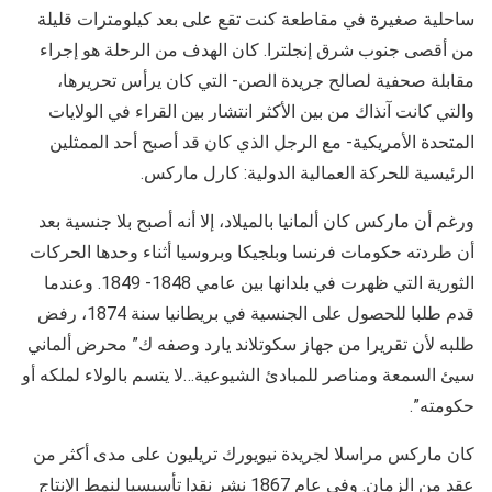
ساحلية صغيرة في مقاطعة كنت تقع على بعد كيلومترات قليلة
من أقصى جنوب شرق إنجلترا. كان الهدف من الرحلة هو إجراء
مقابلة صحفية لصالح جريدة الصن- التي كان يرأس تحريرها،
والتي كانت آنذاك من بين الأكثر انتشار بين القراء في الولايات
المتحدة الأمريكية- مع الرجل الذي كان قد أصبح أحد الممثلين
الرئيسية للحركة العمالية الدولية: كارل ماركس.
ورغم أن ماركس كان ألمانيا بالميلاد، إلا أنه أصبح بلا جنسية بعد
أن طردته حكومات فرنسا وبلجيكا وبروسيا أثناء وحدها الحركات
الثورية التي ظهرت في بلدانها بين عامي 1848- 1849. وعندما
قدم طلبا للحصول على الجنسية في بريطانيا سنة 1874، رفض
طلبه لأن تقريرا من جهاز سكوتلاند يارد وصفه ك” محرض ألماني
سيئ السمعة ومناصر للمبادئ الشيوعية…لا يتسم بالولاء لملكه أو
حكومته”.
كان ماركس مراسلا لجريدة نيويورك تريليون على مدى أكثر من
عقد من الزمان. وفي عام 1867 نشر نقدا تأسيسيا لنمط الإنتاج