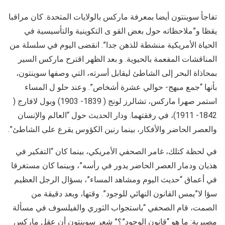
تفاجأ سوينتون أيضا بمعرفة ماركس بالولايات المتحدة. كان مراقبا
يقظا و”ملاحظاته حول بعض القو ى التكوينية والتأسيسية في
الحياة الأمريكية منشطة للذهن جدا”. انقضى اليوم في سلسلة من
المناقشات المفعمة بالحيوية. و بعد الظهر اقترح ماركس السير
بمحاذاة البحر إلى الشاطئ ليقابل أسرته، التي وصفها سوينتون،
بأنها “جمع مبهج- حوالي عشرة أشخاص”. وعند حلو ل المساء
استمر صهرا ماركس، تشالرز لونج ( 1839- 1903) وبول لافارج (
1842- 1911)، في رفقتهما. ودار الحديث حول “العالم والإنسان
والعصر الحاضر والأفكار، بينما رنين الكؤوس يقرع على الشاطئ”.
في لحظة كتلك، غامر الصحفي الأمريكي، بينما كان “التفكير في
هذيان ودمار العصر الحاضر يدور في رأسه”، وبينما كان مستغرقا
في أعماق “حديث اليوم ومشاهد المساء”، بسؤال الرجل العظيم
سؤا لا”يمس القانون النهائي للوجود”. وقتها، وبعد دقيقة من
الصمت، قام الصحفي “باستجواب الثوري والفيلسوف في مسألة
مصيرية: ما هو “قانون الوجود”؟” شعر سوينتون أن عقل ماركس