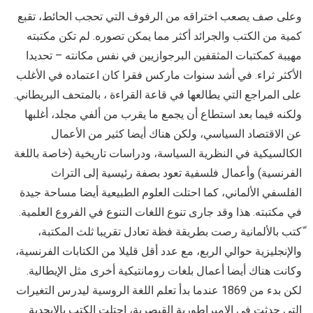
وعلى صف يصعب اختراقه من الرفوف التي تحجب الحائط، تقبع
كمية من الكتب والجرائد أكثر مما يمكن تصوره. لم تكن مكتبته
مهيبة كمكتبات المثقفين البرجوازيين في نفس مكانته – تحديدا
الأكثر ثراء. في أشد سنوات ماركس فقرا كان اعتماده في الأغلب
على المراجع التي يطالعها في قاعة القراءة ، بالمتحف البريطاني.
ولكنه فيما بعد استطاع أن يجمع ما يقرب من ألفي مجلد، أغلبها
عن الاقتصاد السياسي، ولكن هناك أيضا كثير من الأعمال
الكالسيكية في النظرية السياسة، ودراسات تاريخية (خاصة باللغة
الفرنسية) وأعمال فلسفية تعود بصفة رئيسية إلى التراث
الفلسفي الألماني، كما احتلت العلوم الطبيعية أيضا مساحة جيدة
في مكتبته. هذا وقد جارى تنوع اللغات التنوع في الفروع العلمية.
ّكتب بالألمانية رصت بطريقة فظة تعادل تقريبا ثلث المكتبة،
والإنجليزية حوالي الربع، مع عدد أقل قليلا من الكتابات الفرنسية،
وكانت هناك أيضا أعمال بلغات رومانتيكية أخرى مثل الإيطالية.
لكن بدء من 1869 عندما بدأ تعلم اللغة الروسية ليدرس التغيرات
التي حدثت في الإمبراطورية القيصرية، احتلت الكتب بالابجدية