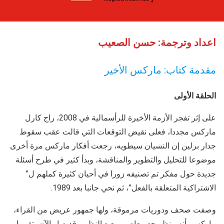
اعداد وترجمة: حسن الصعيب
مقدمة كتاب: ماركس الأخير
الحلقة الأولى
على إثر تفجر الأزمة الأخيرة للرأسمالية في 2008، راج كارل
ماركس مجددا، فعلى نقيض التوقعات التي قالت عقب سقوط
جدار برلين إن النسيان سيطويه، رجعت أفكار ماركس مرة أخرى
موضوعا للتحليل والتطوير والمناقشة، وبدأ كثير في طرح أسئلة
جديدة حول مفكر تم تصنيفه زورا في أحيان كثيرة كملهم ل”
الاشتراكية المتعلقة بالفعل”، ثم نحي جانبا بعد 1989.
وصفت صحف ودوريات مرموقة، ولها جمهور عريض من القراء،
ماركس بأنه منظر جد معاصر وبعيد النظر. وقد صار الآن، تقريبا