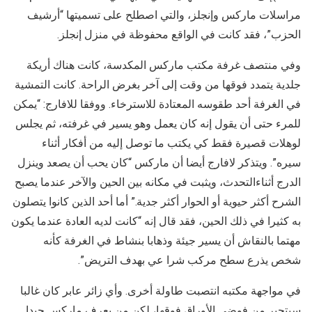
مراسلات ماركس وإنجلز، والتي اصطلح على تسميتها “أرشيف
الحزب”، فقد كانت في الواقع محفوظة في منزل إنجلز.
وفي منتصف غرفة مكتب ماركس المكدسة، كانت هناك أريكة
جلدية يتمدد فوقها من وقت إلى آخر بغرض الراحة. كانت التمشية
في الغرفة أحد طقوسه المعتادة للاسترخاء. ووفقا للافارج: “يمكن
للمرء حتى أن يقول إنه كان يعمل وهو يسير في غرفته، ثم يجلس
لوهلات قصيرة فقط كي يكتب ما توصل إليه من أفكار أثناء
سيره”. ويتذكر لافارج أيضا أن ماركس “كان يحب أن يصعد وينزل
الدرج أثناءالتحدث، ويثبت في مكانه بين الحين والآخر عندما يصبح
الشرح أكثر حيوية أو الحوار أكثر جدية.” أما أحد الذين كانوا يتصلون
به كثيرا في ذلك الحين، فقد قال إنه “كانت لديه العادة عندما يكون
مهتما بالنقاش أن يسير جيئة وذهابا بنشاط في الغرفة كأنه
شخص يذرع سطح مركب شرا عي بهدف التريض”.
في مواجهة مكتبه انتصبت طاولة أخرى. وأي زائر عابر كان غالبا
سيتحير من فوضى الأوراق فوقها، لكن من يعرف ماركس جيدا