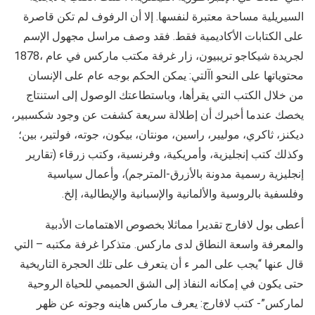
السيريلية مساحة معتبرة لنفسها. إلا أن الرفوف لم تكن قاصرة
على الكتابات الأكاديمية فقط. فقد وصف مراسل مجهول الإسم
لجريدة شيكاجو تريبيون، زار غرفة مكتب ماركس في عام ،1878
محتوياتها على النحو اآلتي: يمكن الحكم بوجه عام على الإنسان
من خلال الكتب التي يقرأها، وباستطاعتك الوصول إلى استنتاج
يخصك عندما أخبرك أن إطلالة سريعة كشفت عن وجود شكسبير،
ديكنز، ثاكري، موليير، راسين، مونتان، بيكون، جوته، فولتير، بين؛
وكذلك كتب إنجليزية، وأمريكية، وفرنسية، وكتب زرقاء (تقارير
إنجليزية رسمية مدونة بالأزرق-المترجم)، وأعمال سياسية
وفلسفية بالروسية والألمانية والإسبانية والإيطالية، إلخ.
أعطى بول لافارج تقديرا مماثلا بخصوص الاهتمامات الأدبية
والمعرفة واسعة النطاق لدى ماركس. متذكرا غرفة مكتبه – التي
قال عنها “يجب على المر ء أن يتعرف على تلك الحجرة التاريخية
حتى يكون في إمكانه النفاذ إلى الشق الحميمي للحياة الروحية
لماركس”- كتب لافارج: يعرف ماركس هاينه وجوته عن ظهر