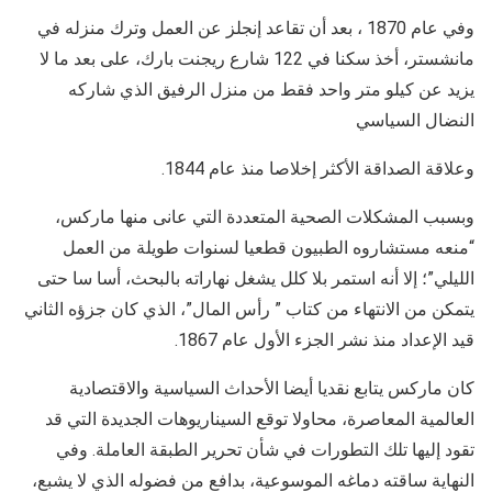
وفي عام 1870 ، بعد أن تقاعد إنجلز عن العمل وترك منزله في
مانشستر، أخذ سكنا في 122 شارع ريجنت بارك، على بعد ما لا
يزيد عن كيلو متر واحد فقط من منزل الرفيق الذي شاركه
النضال السياسي
وعلاقة الصداقة الأكثر إخلاصا منذ عام 1844.
وبسبب المشكلات الصحية المتعددة التي عانى منها ماركس،
“منعه مستشاروه الطبيون قطعيا لسنوات طويلة من العمل
الليلي”؛ إلا أنه استمر بلا كلل يشغل نهاراته بالبحث، أسا سا حتى
يتمكن من الانتهاء من كتاب ” رأس المال”، الذي كان جزؤه الثاني
قيد الإعداد منذ نشر الجزء الأول عام 1867.
كان ماركس يتابع نقديا أيضا الأحداث السياسية والاقتصادية
العالمية المعاصرة، محاولا توقع السيناريوهات الجديدة التي قد
تقود إليها تلك التطورات في شأن تحرير الطبقة العاملة. وفي
النهاية ساقته دماغه الموسوعية، بدافع من فضوله الذي لا يشبع،