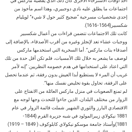
أحد أوقات الاسترخاء الأخرى كان ذلك الذي يقضيه ماركس في
اجتماعات ما يطلق عليه نادي دوجبيري، وهذا اسم مأخوذ من
إحدى شخصيات مسرحية “ضجيج كثير حول لا شيء” لويليام
شكسبير(1564-1616).
كانت تلك الاجتماعات تتضمن قراءات من أعمال شكسبير
ووجبات عشاء تعد لإنجلز وغيره من أقرب الأصدقاء، بالإضافة إلى
أصدقاء بنات ماركس”. أما السخرية التي استخدمها ماركس
لوصف ما يشعر به خلال تلك الأمسيات، فلم تكن أقل حدة من تلك
التي اعتاد على استخدامها في هدم خصومه النظريين: “إنه لأمر
غريب أن المرء لا يستطيع أبدا العيش بدون رفقة، ثم عندما تحصل
على الرفقة، تحاول بقوة تخليص نفسك منها”.
لم تمنع الصعوبات في منزل ماركس العائلة من الانفتاح على
الزوار من مختلف البلدان، الذين جاءوا للتحدث وجها لوجه مع
الاقتصادي البارز والثوري الشهير. شملت قائمة الزوار في عام
1881 نيكولاي زيبرالمولود في شبه جزيرة القرم (1844-
1881)وأستاذ جامعة موسكو نيكولاي كابلوكوف ( 1849 – 1919)