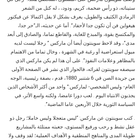
ستيناته، ذو رأس ضخمة، كريم، ودود، ، له كتل من الشعر
الرمادي الكثيف والطويل، يعرف بشكل لا يقل اكتمالا عن فيكتور
هيغواين فن أن تكون جدا لأحفاد”. أما عن حديثه، الـ”حر جدا،
والمكتسح بقوة، والمبدع للغاية، والقاطع تماما، والصادق إلى أبعد
مدى”، وقد لاحظ سوينتون أيضا أن ماركس ” رجلا ليست لديه
ميول استعراضية أو رغبة في الشهرة ، وخال تماما من الاهتمام
بالمظاهر وعلامات النفوذ”. على أن هذا لم يكن ماركس الذي
سيصفه سوينتون لقرائه، فالحوار الذي نشر في الصفحة الأولى
من جريدة الصن في 6 شتنبر 1880، قدم ، بصفة رئيسية، الوجه
العام- وليس الشخصي- لماركس:” واحد من أكثر الأشخاص الذين
يجذبون الانتباه اليوم . لعب دورا غامضا، ولكنه واسع الأثر، في
السياسة الثورية خلال الأربعين عاما الماضية”.
. كتب سوينتون عن ماركس: “ليس متعجلا وليس خاملا؛ رجل ذو
عقل نشط و رحب ورفيع المستوى، جعبته ممتلئة بالمشاريع
طويلة المدى والمناهج المنطقية و الأهداف العملية؛ لقد وقف ولا