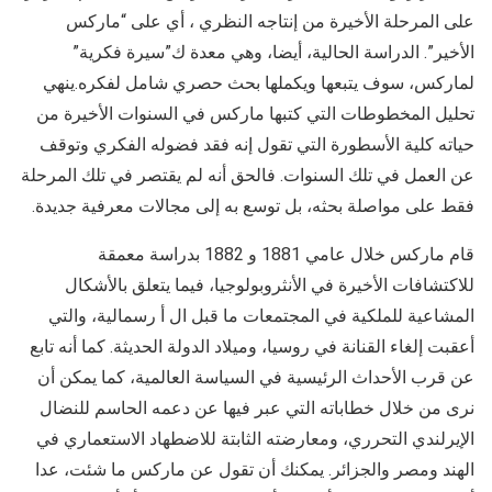
على المرحلة الأخيرة من إنتاجه النظري ، أي على “ماركس
الأخير”. الدراسة الحالية، أيضا، وهي معدة ك”سيرة فكرية”
لماركس، سوف يتبعها ويكملها بحث حصري شامل لفكره.ينهي
تحليل المخطوطات التي كتبها ماركس في السنوات الأخيرة من
حياته كلية الأسطورة التي تقول إنه فقد فضوله الفكري وتوقف
عن العمل في تلك السنوات. فالحق أنه لم يقتصر في تلك المرحلة
فقط على مواصلة بحثه، بل توسع به إلى مجالات معرفية جديدة.
قام ماركس خلال عامي 1881 و 1882 بدراسة معمقة
للاكتشافات الأخيرة في الأنثروبولوجيا، فيما يتعلق بالأشكال
المشاعية للملكية في المجتمعات ما قبل ال أ رسمالية، والتي
أعقبت إلغاء القنانة في روسيا، وميلاد الدولة الحديثة. كما أنه تابع
عن قرب الأحداث الرئيسية في السياسة العالمية، كما يمكن أن
نرى من خلال خطاباته التي عبر فيها عن دعمه الحاسم للنضال
الإيرلندي التحرري، ومعارضته الثابتة للاضطهاد الاستعماري في
الهند ومصر والجزائر. يمكنك أن تقول عن ماركس ما شئت، عدا