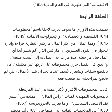
الاقتصادية” التي ظهرت في العام التالي(1850).
الحلقة الرابعة
تضمنت هذه الأوراق ما سوف يعرف لاحقا باسم “مخطوطات
1844 الفلسفية والاقتصادية”، والإيديولوجية الألمانية (1845-
1846)، وهما عملان من أكثر أعمال ماركس النظرية قراءة وإثارة
للحوار في القرن العشرين. إن ماركس الذي “لم ينشر أبدا أي
عمل قبل مراجعته عدة مرات حتى يصل به إلى أنسب صيغة”،
و”الذي كان يفضل حرق مخطوطاته على تركها غير مكتملة”، كان
بالقطع سيفاجأ ويشعر بالأسف عندما يجد أن تلك الأعمال -التي لم
تخضع لمراجعته- قد طبعت فعلا.
كانت المخطوطات الأكبر والأكثر أهمية هي تلك المرتبطة
بالمسودات التمهيدية لكتاب ” رأس المال”، – ممتدة من “أسس
نقد الاقتصاد السياسي”، أو ما يعرف بالجروندريسة (1857-
1858)إلى الملاحظات النهائية التي كتبها في 1881 . أما معظم