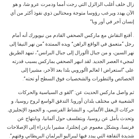
زال خلف أغلب الزالزل التي رجت أمما ودمرت عرو شا، و هو
الآن يهدد ويرعب رؤوسا متوجة ومحتالين ذوي نفوذ أكثر من أي
إنسان آخر في أور وبا”
. أقنع النقاش مع ماركس الصحفي القادم من نيويورك أنه أمام
رجل “متعمق في الواقع الراهن” ويده الممتدة “من نهر النيفا إلى
نهر السين، و من جبال األورال إلى جبال البرانس”، تمهد الطريق
لمجيء العصر الجديد. لقد انبهر الصحفي بماركس بسبب قدرته
على “استعراض ا لعالم األوروبي بلدا بعد الآخر، مشيرا إلى
الخصائص والتطورات والشخصيات فوق السطح أو تحته”.
ثم واصل ماركس الحديث عن: “القو ى السياسية والحركات
الشعبية في مختلف بلدان أوروبا: التدفق الواسع لروح روسيا، و
حركات العقل الألماني، و النشاط الفرنسي، و الجمود الإنجليزي.
وتحدث بأمل عن روسيا، وبتفلسف حول ألمانيا، وبابتهاج عن
فرنسا، وبشكل مغموم عن إنجلترا، مشيرا بازدراء إلى الإصلاحات
شديدة التفاهة التي يبدد فيها ليبراليو البرلمان البريطاني وقتهم”.