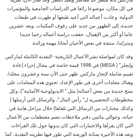
في كل مكان، موضوعا رائعا في الدراسات الجامعية والمؤتمرات
الدولية. وعادت أعماله التي أعيد طبعها أو ظهرت في طبعات
جديدة، إلى الظهور من جديد على رفوف المكتبات. وبعد عشرين
عاما أو أكثر من الإهمال، حققت دراسة أعماله زخما جديدا
ومتزايدا، منتجة في بعض الأحيان أبحاثا مهمة ورائدة.
وقد كان لمواصلة نشر:الأعمال التاريخية- النقدية الكاملة لماركس
وإنجلز” ( MEGA) في 1998 قيمة خاصة في مجال إجراء إعادة
تقييم شاملة لإنجاز ماركس. ظهر حتى الآن ستة وعشرون مجلدا،
وهناك مجلدات أخرى في طور الإعداد. تحتوي هذه المجلدات على
نسخ جديدة من بعض أعماله( مثل ” الايديولوجية الألمانية”)، وكل
مخطوطات التحضيرية ل” رأس المال”، والرسائل التي أرسلها (
وكذلك مختارات من الرسائل التي تلقاها) خلال مراحل هامة في
حياته، وحوالي مائتين دفتر ملاحظات تضم مقتطفات من الأعمال
التي كان يقرأها والاختبارات التي كان يدونها حول تلك القراءات .
وتعد هذه الأخيرة بمثابة الورشة التي طور فيها نظريته النقدية، كما