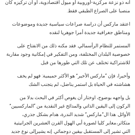
أنه ذو نزعة مركزية-أوروبية أو ميول اقتصادوية، أو أن تركيزه كان
منصبا على الصراع الطبقي فقط.
اعتقد ماركس أن دراسة صراعات سياسية جديدة وموضوعات
ومناطق جغرافية جديدة أمرا جوهريا لنقده
المستمر للنظام الرأسمالي. فقد مكنه ذلك من الانفتاح على
خصوصية البلدان المختلفة، ومن التفكير في إمكانية وجود مقاربة
للاشتراكية تختلف عن تلك التي طورها من قبل.
وأخيرا، فإن “ماركس الأخير” هو الأكثر حميمية: فهو لم يخف
هشاشته في الحياة بل استمر يناضل، لم يتجنب الشك
بل واجهه بوضوح، اوختار أن يغوص أكثر في البحث بدلا من
الركون إلى اليقين الذاتي والمدائح غير النقدية من “الماركسيين”
الأوائل. هذا ال”ماركس” شديد الندرة، هدام بشكل جذري،
متكاثر،مغاير كليا لصورة أبي الهول القرن العشرين الجرانيتية
التي تشير إلى المستقبل بيقين دوجمائي. إنه يشيرإلى نوع جديد