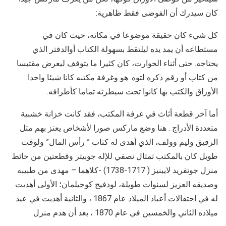
كان سيدرك أن الفوضى فقط ظاهرية:
كل شيء كان حقيقة موضوعا في مكانه، حيث كان في
مستطاعه أن يمد يده ليلتقط بسهولة الكتاب أوالدفتر الذي
يحتاجه. حتى أثناء الحوارت، كان كثيرا ما يتوقف ليعرض مقتبسا
من كتاب أو رقم ذكره لتوه. هو وغرفة مكتبه كانا شيئا واحدا:
الأوراق والكتب بها كانوا تحت سيطرته تماما كأطرافه.
أما آخر قطعة أثاث في غرفة المكتب، فقد كانت خزانة خشبية
متعددة الأدراج . هنا وضع ماركس صورا لأشخاص يعتز بهم مثل
الرفيق وليم وولف، الذي أهدى له كتاب ” رأس المال” ولوقت
طويل كان بالمكتب تمثال نصفي للإله جوبيتر وقطعتين من حائط
منزل جوتفريد لايبنيز ( 1717-1738) -كلاهما – مهدى من طبيبه
وصديقه العزيز لسنوات طويلة، لودفيج كوجيلمان؛ الأولى أهديت
له في احتفالات أعياد الميلاد عام 1867 ، والثانية أهديت في عيد
ميلاده الثاني والخمسين في عام 1870 ، بعد أن هدم منزل