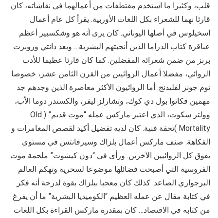
قلب، وكثيرا ما استخدم مقتطفات من أعمالهما في نقاشاته، كان
قارئا نهما للشعراء بكل اللغات الأوربية. يقرأ كل عام أعمال
اسخيلوس في أصلها اليوناني. كان يرى أنه هو وشكسبير أعظم
عباقرة كتاب الدراما الذين أنجبتهم البشرية… ويعد دانتي وروبرت
برنز من ضمن شعرائه المفضلين. كما كان قارئا عظيما للأدب
الروائي، مفضلا أعمال الروائيين من القرن الثامن عشر، خصوصا
توم جونز لفليدنج. أما الروائيون الأكثر معاصرة الذين وجدهم جد
مهمين فكانوا بول دي كوك، وتشارلز ليفر، والكسندر دوما الأب،
وولتر سكوت، الذي اعتبر ماركس عمله “موت قديم” ( Old
Mortality )تحفة فنية. كان لديه تفضيل أكيد لقصص المغامرات و
الفكاهة. صنف ماركس أعمال بلزاك وسيرفانتس في مستوى
يفوق كل الروائيين الآخرين. ورأى في “دون كيشوت” ملحمة موت
الفروسية التي أصبحت فضائلها موضوعا لسخرية وتهكم العالم
البرجوازي الصاعد. كذلك كان معجبا ببلزاك بقوة لدرجة أنه فكر
في كتابة مقال عن عمله العظيم “الكوميديا البشرية” ما أن يفرغ
من كتابه في الاقتصاد… كان بمقدرة ماركس القراءة بكل اللغات