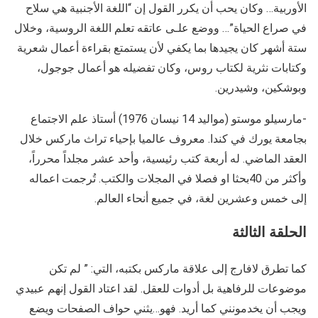
الأوربية… وكان يحب أن يكرر القول إن “اللغة الأجنبية هي سلاح
في صراع الحياة”… ووضع علـى عاتقه تعلم اللغة الروسية، وخلال
ستة أشهر كان يجيدها بما يكفي لأن يستمتع بقراءة أعمال شعرية
وكتابات نثرية لكتاب روس، وكان تفضيله هو أعمال جوجول،
وبوشكين، وشيدرين.
-مارسيلو موستو (مواليد 14 نيسان 1976) أستاذ علم الاجتماع
بجامعة يورك في كندا. معروف عالميا بإحياء تراث ماركس خلال
العقد الماضي. له أربعة كتب رئيسية، وأحد عشر مجلداً محرراً،
وأكثر من 40بحثا او فصلا في المجلات والكتب. تُرجمت اعماله
إلى خمس وعشرين لغة، في جميع أنحاء العالم.
الحلقة الثالثة
كما تطرق لافارج إلى علاقة ماركس بكتبه، التي: ” لم تكن
موضوعات للرفاهية بل أدوات للعقل. لقد اعتاد القول إنهم عبيدي
ويجب أن يخدمونني كما أريد. فهو…يثني حواف الصفحات ويضع