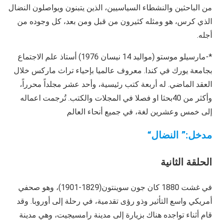
من الباحثين والنشطاء السياسيين، الذين يتبنون ويواصلون النضال
الذي كرس، هو ومثله كثيرون من قبل ومن بعد، كل وجوده من
أجله.
*-مارسيلو موستو (مواليد 14 نيسان 1976) أستاذ علم الاجتماع
بجامعة يورك في كندا. معروف عالميا بإحياء تراث ماركس خلال
العقد الماضي. له أربعة كتب رئيسية، وأحد عشر مجلداً محرراً،
وأكثر من 40بحثا او فصلا في المجلات والكتب. تُرجمت اعماله
إلى خمس وعشرين لغة، في جميع أنحاء العالم
مدخل:” النضال
“
الحلقة الثانية
في غشت 1880 كان جون سوينتون(1829-1901)، وهو صحفي
أمريكي واسع التأثير وذو رؤى تقدمية، في رحلة إلى أوروبا. وقد
قام أثناء تواجده هناك بزيارة إلى مدينة رامسيجيت، وهي مدينة