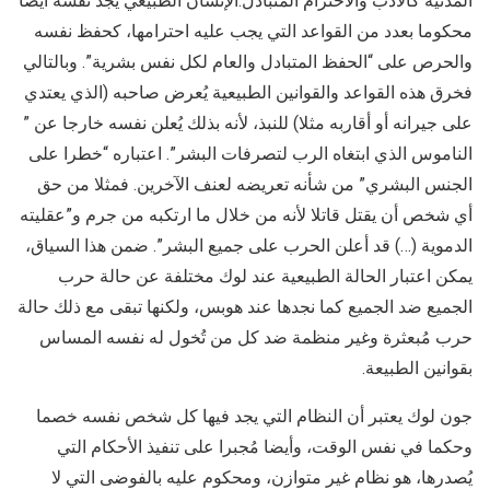
المدنية كالأدب والاحترام المتبادل.الإنسان الطبيعي يجد نفسه أيضا
محكوما بعدد من القواعد التي يجب عليه احترامها، كحفظ نفسه
والحرص على “الحفظ المتبادل والعام لكل نفس بشرية”. وبالتالي
فخرق هذه القواعد والقوانين الطبيعية يُعرض صاحبه (الذي يعتدي
على جيرانه أو أقاربه مثلا) للنبذ، لأنه بذلك يُعلن نفسه خارجا عن ”
الناموس الذي ابتغاه الرب لتصرفات البشر”. اعتباره “خطرا على
الجنس البشري” من شأنه تعريضه لعنف الآخرين. فمثلا من حق
أي شخص أن يقتل قاتلا لأنه من خلال ما ارتكبه من جرم و”عقليته
الدموية (…) قد أعلن الحرب على جميع البشر”. ضمن هذا السياق،
يمكن اعتبار الحالة الطبيعية عند لوك مختلفة عن حالة حرب
الجميع ضد الجميع كما نجدها عند هوبس، ولكنها تبقى مع ذلك حالة
حرب مُبعثرة وغير منظمة ضد كل من تُخول له نفسه المساس
بقوانين الطبيعة.
جون لوك يعتبر أن النظام التي يجد فيها كل شخص نفسه خصما
وحكما في نفس الوقت، وأيضا مُجبرا على تنفيذ الأحكام التي
يُصدرها، هو نظام غير متوازن، ومحكوم عليه بالفوضى التي لا