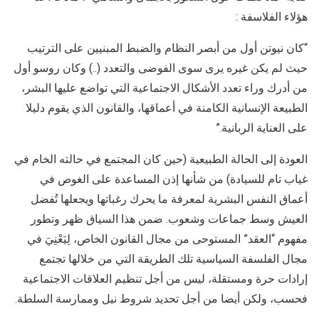
هؤلاء الفلاسفة :
“كان نيوتن أول من أبصر النظام والضبط المبنيين على الترتيب
حيث لم يكن غيره يرى سوى الفوضى والتعدد (..) وكان روسو أول
من أدرك وراء تعدد الأشكال الاجتماعية التي تواضع عليها البشر،
الطبيعة الإنسانية الكامنة في أعماقها، والقانون الذي يقوم دليلا
على العناية الربانية.”
العودة إلى الحالة الطبيعية (حين كان المجتمع في حالته الخام في
غياب تام للسيادة) من شأنها إذن المساعدة على الغوص في
أعماق النفس البشرية لمعرفة ما يحرك رغباتها ويجعلها تُفضل
العيش وسط جماعات وشعوب. ضمن هذا السياق ظهر وتطور
مفهوم “العقد” المستوحى من مجال القانون الخاص، لِيَعْنِيَ في
مجال الفلسفة السياسية تلك الطريقة التي من خلالها تجتمع
إرادات حرة ومستقلة، ليس من أجل تنظيم العلاقات الاجتماعية
فحسب، ولكن أيضا من أجل تحديد شروط نيل وممارسة السلطة.