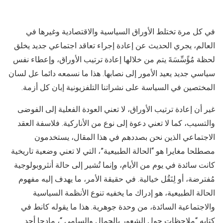
في كل مرة تختلط الأوراق السياسية والاقتصادية وغيرها في
العالم، يجري الحديث عن إعادة إجراء تعاقد اجتماعي جديد يخلق
لحظة مُؤًسِّسَةَ يتم من خلالها إعادة ترتيب الأوراق، وإعطاء نفس
سياسي جديد يعيد الأمور إلى نصابها. هذا ما نسمعه دائما عل لسان
المختصين في السياسة على نشراتنا التلفزيونية إبان كل أزمة.
غير أن إعادة ترتيب الأوراق، لا تعني العودة الفعلية إلى الفوضى
والتسيب، كما لا تعني دعوة إلى نوع من الأناركية. فلاسفة العقد
الاجتماعي الذين نحن بصددهم في هذا المقال، يستخدمون
مصطلحا مغايرا هو “الحالة الطبيعية”، التي لا تعني وضعية تاريخية
كانت سائدة في يوم من الأيام، وإنما تُشير إلى حالة أنثروبولوجية
مُفترضة، أو لِنَقُل خيالية. في حقيقة الأمر، ما يهدف إليه مفهوم
الحالة الطبيعية، هو إدراك ما يخفيه تنوع الأنظمة السياسية
والاجتماعية السائدة، من وحدة جوهرية. هذا ما يقوله كانط في
كتابه “ملاحظات حول الشعور بالجمال والسامي “، مادحا أحد