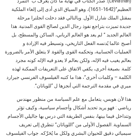
(Léviathan). صدر الكتاب في نهاية ما كان يُعرف ب “التمرد
العظيم”(1642-1651)، وهو السياق الذي أدى إلى إلغاء الملكية
بمقتل الملك شارل الأول. وبالتالي فقد دخلت انجلترا مرحلة
جديدة تميزت بتراجع نفوذ رجال الدين لصالح القوى المدنية. هذا
العالم الجديد ” لم يعد هو العالم الرباني، الساكن والمسطح، بل
أصبح عالما يُدنسه الفعل التاريخي، وتسيطر فيه الإرادة و
العمليات الحسابية، وتحكمه القوى والقوة. لا يتعلق الأمر بالضرورة
بعالم يغيب فيه الإله، ولكن بعالم لا يعدو فيه الإله كونه مجرد
كلمة. بصيغة أخرى، يكفي الاتفاق على التعريفات الممكنة لهذه
الكلمة – وكلمات أخرى”، هذا ما كتبه الفيلسوف الفرنسي جيرارد
ميري في مقدمة الترجمة التي أنجزها ل “للوياثان”.
هذا لأن هوبس، يتعامل مع علم السياسة من منظور مهندس
رياضي : فهو يريد تحديد أشكال وأجسام سياسية، وكيف تؤثر
وتتداخل فيما بينها، بنفس الطريقة التي درس بها جاليلي الأجسام
السماوية. الفصول الأولى من “اللوياثان” تتطرق إلى تعريف
سيميائي دقيق للحيوان البشري ولكل ما يُحَرِّكه. جواب الفيلسوف