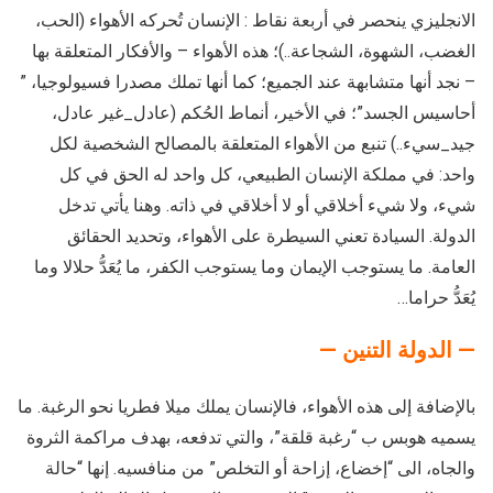
الانجليزي ينحصر في أربعة نقاط : الإنسان تُحركه الأهواء (الحب،
الغضب، الشهوة، الشجاعة..)؛ هذه الأهواء – والأفكار المتعلقة بها
– نجد أنها متشابهة عند الجميع؛ كما أنها تملك مصدرا فسيولوجيا، ”
أحاسيس الجسد”؛ في الأخير، أنماط الحُكم (عادل_غير عادل،
جيد_سيء..) تنبع من الأهواء المتعلقة بالمصالح الشخصية لكل
واحد: في مملكة الإنسان الطبيعي، كل واحد له الحق في كل
شيء، ولا شيء أخلاقي أو لا أخلاقي في ذاته. وهنا يأتي تدخل
الدولة. السيادة تعني السيطرة على الأهواء، وتحديد الحقائق
العامة. ما يستوجب الإيمان وما يستوجب الكفر، ما يُعَدُّ حلالا وما
يُعَدُّ حراما…
— الدولة التنين —
بالإضافة إلى هذه الأهواء، فالإنسان يملك ميلا فطريا نحو الرغبة. ما
يسميه هوبس ب “رغبة قلقة”، والتي تدفعه، بهدف مراكمة الثروة
والجاه، الى “إخضاع، إزاحة أو التخلص” من منافسيه. إنها “حالة