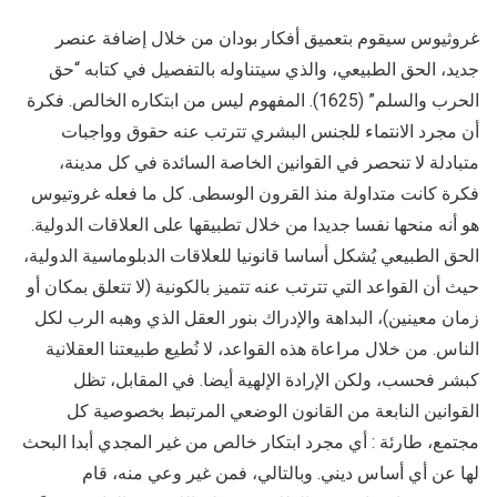
غروثيوس سيقوم بتعميق أفكار بودان من خلال إضافة عنصر
جديد، الحق الطبيعي، والذي سيتناوله بالتفصيل في كتابه “حق
الحرب والسلم” (1625). المفهوم ليس من ابتكاره الخالص. فكرة
أن مجرد الانتماء للجنس البشري تترتب عنه حقوق وواجبات
متبادلة لا تنحصر في القوانين الخاصة السائدة في كل مدينة،
فكرة كانت متداولة منذ القرون الوسطى. كل ما فعله غروتيوس
هو أنه منحها نفسا جديدا من خلال تطبيقها على العلاقات الدولية.
الحق الطبيعي يُشكل أساسا قانونيا للعلاقات الدبلوماسية الدولية،
حيث أن القواعد التي تترتب عنه تتميز بالكونية (لا تتعلق بمكان أو
زمان معينين)، البداهة والإدراك بنور العقل الذي وهبه الرب لكل
الناس. من خلال مراعاة هذه القواعد، لا نُطيع طبيعتنا العقلانية
كبشر فحسب، ولكن الإرادة الإلهية أيضا. في المقابل، تظل
القوانين النابعة من القانون الوضعي المرتبط بخصوصية كل
مجتمع، طارئة : أي مجرد ابتكار خالص من غير المجدي أبدا البحث
لها عن أي أساس ديني. وبالتالي، فمن غير وعي منه، قام