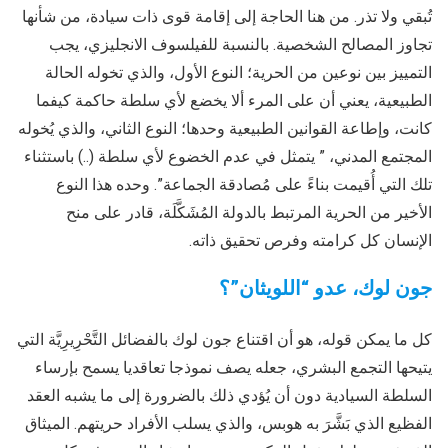
تُبقي ولا تذر. من هنا الحاجة إلى إقامة قوى ذات سيادة، من شأنها
تجاوز المصالح الشخصية. بالنسبة للفيلسوف الانجليزي، يجب
التمييز بين نوعين من الحرية؛ النوع الأول، والذي تخوله الحالة
الطبيعية، يعني أن على المرء ألا يخضع لأي سلطة حاكمة كيفما
كانت، وإطاعة القوانين الطبيعية وحدها؛ النوع الثاني، والذي يُخوله
المجتمع المدني، ” يتمثل في عدم الخضوع لأي سلطة (..) باستثناء
تلك التي أُقيمت بناءً على مُصادقة الجماعة”. وحده هذا النوع
الأخير من الحرية المرتبط بالدولة المُشَكَّلَة، قادر على منح
الإنسان كل كرامته وفرص تحقيق ذاته.
جون لوك، عدو “اللويثان”؟
كل ما يمكن قوله، هو أن اقتناع جون لوك بالفضائل التَّحْرِيرِيَّة التي
يتيحها التجمع البشري، جعله يصف نموذجا تعاقديا يسمح بإرساء
السلطة السيادية دون أن يُؤدي ذلك بالضرورة إلى ما يشبه العقد
الفظيع الذي بَشَّرَ به هوبس، والذي يسلب الأفراد حريتهم. الميثاق