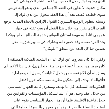
الذي يَعِد به لوك يفعل العكس، ويدعم انتشار الحرية في كل
مكان. فحيث لا نعاين في العقد الاجتماعي الذي يدعو إليه هوبس
سوى قطيعة فظة، نجد أن هذا العقد يتحول بين يدي لوك إلى
وسيلة لتطوير الوضع البشري : القبول الإرادي بالحياة المدنية يرفع
الفرد، الذي يقرر من خلال هذا الفعل أن يضع ثقته في جهاز
عمومي تُناط به مهمة استنان القوانين خدمة للصالح العام. وهكذا
يجد الفرد نفسه وقد حقق ذاته وشارك في تسيير شؤونه. نحن
بعيدين هنا كل البعد عن منطق “اللويثان”.
ولكن، إذا كان معروفا عن لوك عداءه الشديد للملكية المطلقة (
كان قريبا من بعض أعضاء حزب ويغ الانجليزي)، فإن هذا الأخير لم
يسبق له أن قَدّمَ نفسه من خلال كتاباته كرسول للديمقراطية.
فأقواله لا تهدف إلى تشكيل نظرية متماسكة حول أفضل
الحكومات الممكنة. كل ما يهمه، وبمجرد إقامة الجهاز السياسي
من خلال عقد وحيد، هو أن يتم تشكيل المؤسسات والقوانين من
خلال قاعدة الأغلبية. علما أن هذا الجهاز السياسي يقوم على
استبعاد النساء والفقراء، وهو أمر مفهوم بالنسبة للعقلية التي