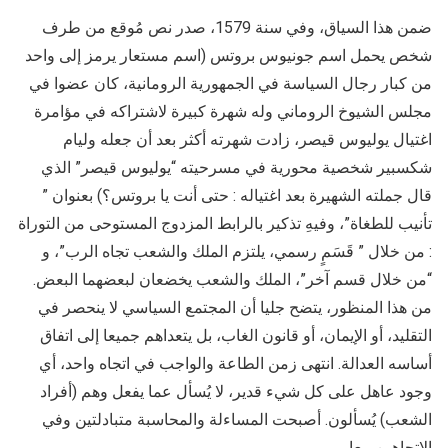
ضمن هذا السياق، وفي سنة 1579، صدر نص مُوقع من طرف
شخص يحمل اسم جونيوس بروتس (اسم مستعار يرمز إلى واحد
من كبار رجال السياسة في الجمهورية الرومانية، كان عضوا في
مجلس الشيوخ الروماني وله شهرة كبيرة لاشتراكه في مؤامرة
اغتيال يوليوس قيصر، زادت شهرته أكثر بعد أن جعله وليام
شكسبير شخصية محورية في مسرحيته “يوليوس قيصر” الذي
قال جملته الشهيرة بعد اغتياله : حتى أنت يا بروتس؟) بعنوان ”
تأنيب للطغاة”، وفيهِ تذكير بالرابط المزدوج المستوحى من التوراة
: من خلال ” قَسَمٍ رسمي، يلتزم الملك والشعب تجاه الرب”، و
“من خلال قسم آخر”، الملك والشعب يخضعان لبعضهما البعض.
من هذا المنظور، يتضح جليا أن المجتمع السياسي لا ينحصر في
التقليد، أو الإيمان، أو قانون الغاب، بل يتعداهم جميعا إلى اتفاق
أساسه العدالة. انتهى زمن الطاعة والواجب في اتجاه واحد، أي
وجود عاهل على كل شيء قدير، لا يُسأل عما يفعل وهم (أفراد
الشعب) يُسألون. أصبحت المساءلة والمحاسبة متبادلتين وفي
الاتجاهين معا.