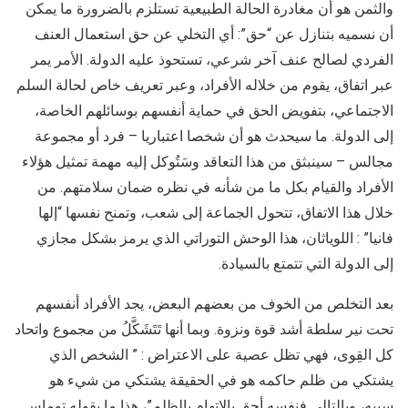
والثمن هو أن مغادرة الحالة الطبيعية تستلزم بالضرورة ما يمكن
أن نسميه بتنازل عن “حق”: أي التخلي عن حق استعمال العنف
الفردي لصالح عنف آخر شرعي، تستحوذ عليه الدولة. الأمر يمر
عبر اتفاق، يقوم من خلاله الأفراد، وعبر تعريف خاص لحالة السلم
الاجتماعي، بتفويض الحق في حماية أنفسهم بوسائلهم الخاصة،
إلى الدولة. ما سيحدث هو أن شخصا اعتباريا – فرد أو مجموعة
مجالس – سينبثق من هذا التعاقد وسَتُوكل إليه مهمة تمثيل هؤلاء
الأفراد والقيام بكل ما من شأنه في نظره ضمان سلامتهم. من
خلال هذا الاتفاق، تتحول الجماعة إلى شعب، وتمنح نفسها “إلها
فانيا” : اللوياثان، هذا الوحش التوراتي الذي يرمز بشكل مجازي
إلى الدولة التي تتمتع بالسيادة.
بعد التخلص من الخوف من بعضهم البعض، يجد الأفراد أنفسهم
تحت نير سلطة أشد قوة ونزوة. وبما أنها تَتَشَكَّلُ من مجموع واتحاد
كل القِوى، فهي تظل عصية على الاعتراض : ” الشخص الذي
يشتكي من ظلم حاكمه هو في الحقيقة يشتكي من شيء هو
سببه، وبالتالي فنفسه أحق بالاتهام بالظلم”، هذا ما يقوله توماس