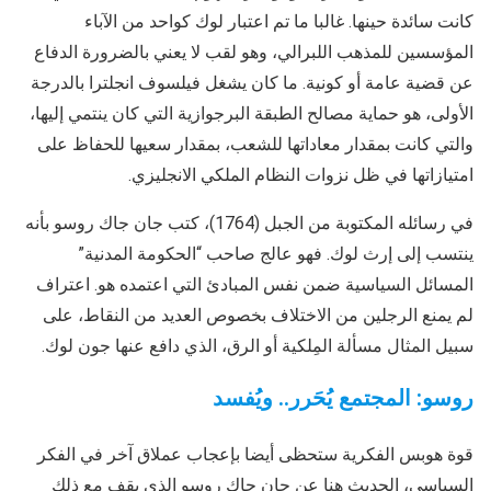
كانت سائدة حينها. غالبا ما تم اعتبار لوك كواحد من الآباء
المؤسسين للمذهب اللبرالي، وهو لقب لا يعني بالضرورة الدفاع
عن قضية عامة أو كونية. ما كان يشغل فيلسوف انجلترا بالدرجة
الأولى، هو حماية مصالح الطبقة البرجوازية التي كان ينتمي إليها،
والتي كانت بمقدار معاداتها للشعب، بمقدار سعيها للحفاظ على
امتيازاتها في ظل نزوات النظام الملكي الانجليزي.
في رسائله المكتوبة من الجبل (1764)، كتب جان جاك روسو بأنه
ينتسب إلى إرث لوك. فهو عالج صاحب “الحكومة المدنية”
المسائل السياسية ضمن نفس المبادئ التي اعتمده هو. اعتراف
لم يمنع الرجلين من الاختلاف بخصوص العديد من النقاط، على
سبيل المثال مسألة المِلكية أو الرق، الذي دافع عنها جون لوك.
روسو: المجتمع يُحَرر.. ويُفسد
قوة هوبس الفكرية ستحظى أيضا بإعجاب عملاق آخر في الفكر
السياسي، الحديث هنا عن جان جاك روسو الذي يقف مع ذلك