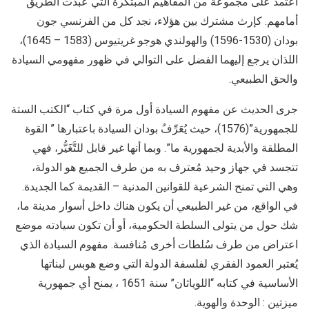
اعتمد على مجموعة من المفاهيم المبتكرة التي عبدت الطريق
أمامهم. كإرث مشترك بين هؤلاء، نجد كل من الفرنسي جون
بودان (1530-1596) والهولندي هوجو غريتيوس (1583 – 1645)،
اللذان يرجع إليهما الفضل على التوالي في ظهور مفهومي السيادة
والحق الطبيعي.
جرى الحديث عن مفهوم السيادة أول مرة في كتاب “الكتب الستة
للجمهورية”(1576)، حيث يُعَرِّفُ بودان السيادة باعتبارها ” القوة
المطلقة والأبدية لجمهورية ما”. وبما أنها غير قابل للتَّغَيُّر، فهي
تتجسد في جهاز وحيد مُعترف به من طرف الجميع هو الدولة،
وهي التي تمنح الشرعية للقوانين المدنية – القديمة كما الجديدة.
في الواقع، من غير الطبيعي أن يكون هناك داخل أسوار مدينة ما،
شك حول من يتولى السلطة الحكومية، أو أن تكون سيادته موضع
اعتراض من طرف سُلطات أخرى مُنافسة. مفهوم السيادة الذي
يُعتبر العمود الفقري لفلسفة الدولة التي وضع هوبس لبناتها
الأساسية في كتابه “اللوياثان” سنة 1651 ، يمنح أي جمهورية
ميزتين : الوحدة والهوية.