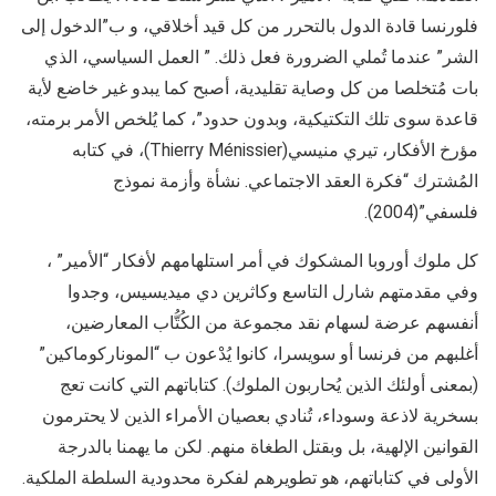
فلورنسا قادة الدول بالتحرر من كل قيد أخلاقي، و ب”الدخول إلى
الشر” عندما تُملي الضرورة فعل ذلك. ” العمل السياسي، الذي
بات مُتخلصا من كل وصاية تقليدية، أصبح كما يبدو غير خاضع لأية
قاعدة سوى تلك التكتيكية، وبدون حدود”، كما يُلخص الأمر برمته،
مؤرخ الأفكار، تيري منيسي(Thierry Ménissier)، في كتابه
المُشترك “فكرة العقد الاجتماعي. نشأة وأزمة نموذج
فلسفي”(2004).
كل ملوك أوروبا المشكوك في أمر استلهامهم لأفكار “الأمير” ،
وفي مقدمتهم شارل التاسع وكاثرين دي ميديسيس، وجدوا
أنفسهم عرضة لسهام نقد مجموعة من الكُتُّاب المعارضين،
أغلبهم من فرنسا أو سويسرا، كانوا يُدْعون ب “الموناركوماكين”
(بمعنى أولئك الذين يُحاربون الملوك). كتاباتهم التي كانت تعج
بسخرية لاذعة وسوداء، تُنادي بعصيان الأمراء الذين لا يحترمون
القوانين الإلهية، بل وبقتل الطغاة منهم. لكن ما يهمنا بالدرجة
الأولى في كتاباتهم، هو تطويرهم لفكرة محدودية السلطة الملكية.