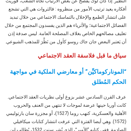
النظير. إذا كان لوك يفصح عن بعض الارتياب تجاه الشعب، فوريث
أفكاره يعيد ترتيب الأمور من منظروه : فالثروات هي التي تشجع
على انتشار الطمع والإخلال بالتماسك الاجتماعي من خلال تبديد
الفضائل الاجتماعية؛ والأثرياء هم الذين يفسدون المجتمع من خلال
تغليف مصالحهم الخاص بغلاف المصلحة العامة. ليس صدفة إذن
أن يَعتبر البعض جان جاك روسو كأول من نَظَّرَ للمذهب الشيوعي.
سياق ما قبل فلاسفة العقد الاجتماعي
“الموناركوماكيِّن” أو معارضي الملكية في مواجهة
الحكم المُطلق
عرف القرن السادس عشر بزوغ أولى نظريات العقد الاجتماعي.
كانت أوربا حينها عرضة لموجات لا تنتهي من العنف والحروب
الأهلية والعسكرية، كنهب روما (1527)، أو مجزرة سان بارتوليمي
(1572). وهي أيضا الفترة التي عرفت انتشار كتابات ميكافيلي
الصادمة. ففي كتابه “الأمير”، الذي نُشر سنت 1532، يُطالب ابن