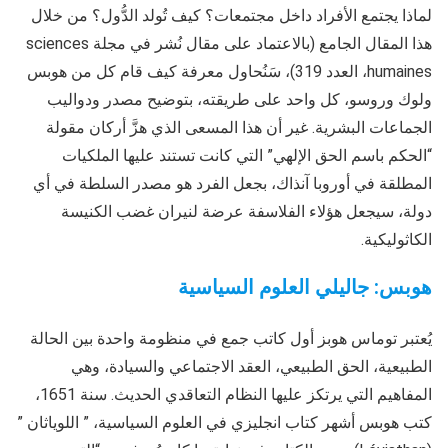
لماذا يجتمع الأفراد داخل مجتمعات؟ كيف تُولد الدُّول؟ من خلال
هذا المقال الجامع (بالاعتماد على مقال نُشر في مجلة sciences
humaines، العدد 319)، سَنُحاول معرفة كيف قام كل من هوبس
ولوك وروسو، كل واحد على طريقته، بتوضيح مصدر ودواليب
الجماعات البشرية. غير أن هذا المسعى الذي هزَّ أركان مقولة
“الحكم باسم الحق الإلهي” التي كانت تستند عليها الملكيات
المطلقة في أوروبا آنذاك، بجعل الفرد هو مصدر السلطة في أي
دولة، سيجعل هؤلاء الفلاسفة عرضة لنيران غضب الكنيسة
الكاثوليكية.
هوبس: جاليلي العلوم السياسية
يُعتبر توماس هوبز أول كاتب جمع في منظومة واحدة بين الحالة
الطبيعية، الحق الطبيعي، العقد الاجتماعي والسيادة، وهي
المفاهيم التي يرتكز عليها النظام التعاقدي الحديث. سنة 1651،
كتب هوبس أشهر كتاب انجليزي في العلوم السياسية، ” اللوياثان ”