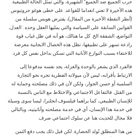
حرب الجميع ضد الجميع” الشهيرة، والتي تمثل الحالة الطبيعية.
هذه الأخيرة لا تعني انعداما للقواعد. على خطى هوغو جروتيوس
(أنظر النقطة الأخيرة من المقال)، يفترض هوبس سلسلة من
القوانين السابقة على السياسة والتي يمليها العقل وحده : العدل،
التواضع، الشفقة الخ. كل ما هنالك، هو أنه في ظل غياب قوة
رادعة تسهر على تطبيقها، تظل هذه الخصال الايجابية معرضة
للاختفاء بسبب النوازع الأنانية التي تسكن بداخل نفس كل فرد.
فالفرد الذي يشعر بالوحدة والعزلة، يجد نفسه مدفوعا إلى
الارتباط بأقرانه، ليس لأن ميولاته الفطرية تجره نحو التجارة
السلمية أو حسن الجوار، ولكن لأن في ذلك مصلحته وحماية له
من القتل. فالتفاعل الاجتماعي والاختلاط مع الناس بالنسبة
للإنسان الطبيعي، كما يراهما فيلسوف انجلترا، ليسا سوى وسيلة
في خدمة هذا الإنسان، أي في خدمة مصلحته وأنانيتيه، وبالتالي
فلا مجال للحديث هنا عن سلوك اجتماعي صرف.
من هذا المنطلق تُولد الحضارة. لكن قبل ذلك يجب دفع الثمن.