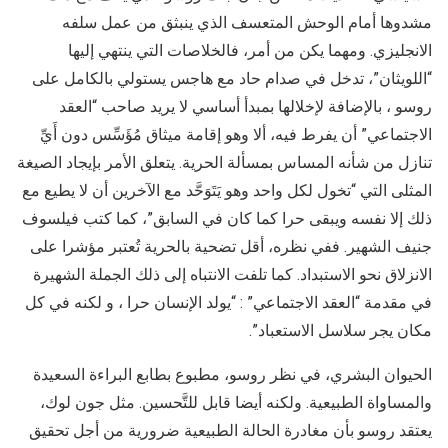
مشدوها أمام الوحش المتعسف الذي ينبثق من عمل سلفه
الانجليزي. ومهما يكن من أمر، فالخلاصات التي ينتهي إليها
“اللويثان”، تدخل في صدام حاد مع هاجس يستولي بالكامل على
روسو ، بالإضافة لإخلالها بمبدأ أساسي لا يريد صاحب “العقد
الاجتماعي” أن يفرط فيه، ألا وهو إقامة ميثاق مُؤَسِّس دون أَيِّ
تنازل من شأنه المساس بمسألة الحرية. يتعلق الأمر بإيجاد الصيغة
المثلى التي “تخول لكل واحد وهو يَتَوَحَّد مع الآخرين أن لا يطيع مع
ذلك إلا نفسه ويبقى حرا كما كان في السابق”، كما كتب فيلسوف
جنيف الشهير. ففي نظره، أقل تضحية بالحرية تُعتبر مؤشرا على
الانزلاق نحو الاستبداد. كما تلفت الانتباه إلى ذلك الجملة الشهيرة
في مقدمة “العقد الاجتماعي” : “يولد الإنسان حرا ، و لكنه في كل
مكان يجر سلاسل الاستعباد”.
الحيوان البشري، في نظر روسو، مطبوع بطابع البراءة السعيدة
والمساواة الطبيعية. ولكنه أيضا قابل للتَّحسين. مثل جون لوك،
يعتقد روسو بأن مغادرة الحالة الطبيعية ضرورية من أجل تحقيق