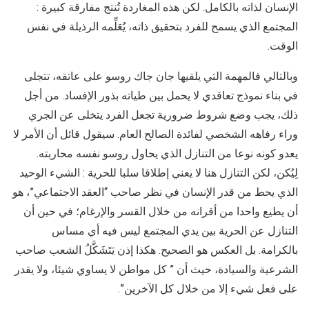
الإنسان لذاته بالكامل. لكن هذه المغاردة تُنتج مفارقة كبيرة :
المجتمع الذي يسمح للفرد بتحقيق ذاته، يُعَلِّمه الرذيلة في نفس
الوقت.
وبالتالي فالمهمة التي يلقيها جان جاك روسو على عاتقه، تتجلى
في بناء نموذج تعاقدي لا يحمل بين طياته بذور الإفساد. من أجل
ذلك، يجب وضع شروط ضرورية تجعل الفرد يتخلى عن الجري
وراء رفاهه الشخصي لفائدة الصالح العام. سيقول قائل أن الأمر لا
يعدو كونه نوعا من التنازل الذي يحاول روسو نفسه محاربته.
لِيُكن، لكن التنازل هنا لا يعني إطلاقا سلبا للحرية : الشيء الوحيد
الذي يحط من قدر الإنسان في نظر صاحب “العقد الاجتماعي”، هو
أن يطيع واحدا من أقرانه من خلال القسر والإرغام؛ في حين أن
التنازل عن الحرية بين يدي المجتمع ليس فيه أي مساس
بالكرامة. بل العكس هو الصحيح. هكذا إذن يَتَشَكَّلُ الشعب صاحب
الشرعية والسيادة، حيث أن ” كل مواطن لا يساوي شيئا، ولا يقدر
على فعل شيء إلا من خلال كل الآخرين”.