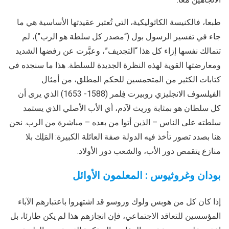
طبعا، فالكنيسة الكاثوليكية، التي تُعتبر عقيدتها الأساسية هي ما
جاء في تفسير الرسول بول (“مصدر كل سلطة هو الرب”)، لم
تتمالك نفسها إزاء كل هذا “التجديف”، وعبَّرت عن رفضها الشديد
ومعارضتها القوية لهذه النظرة الجديدة للسلطة. هذا ما سنجده في
كتابات الكثير من المتحمسين للحكم المطلق، من أمثال
الفيلسوف الانجليزي روبيرت فِلمر (1588- 1653) الذي يرى أن
كل سلطان هو بمثابة وريث لآدم، أي الأب الأصلي الذي يستمد
سلطته على الناس – الذين أتوا من بعده – مباشرة من الرب. نحن
هنا بصدد تصور تأخذ فيه الدولة صفة العائلة الكبيرة: المَلِك بلا
منازع يتقمص دور الأب، والشعب دور الأولاد.
بودان وغروثيوس : المعلمون الأوائل
إذا كان كل من هوبس ولوك وروسو قد اشتهروا باعتبارهم الآباء
المؤسسين للتعاقد الاجتماعي، فإن انجازهم هذا لم يكن طارئا، بل