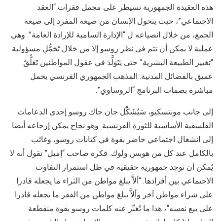
هذه العقيدة الجمهورية تسيطر على مجمل فقرات “العقد
الاجتماعي”، حيث يتحول الإنسان من صيغة المفرد إلى صيغة
الجمع، من خلال انصياعه ل “الإدارة السامية للإرادة العامة”. وهي
عملية لا يمكن أن تتم في نظر روسو إلا من خلال تَحَمُّلِ مسؤولية
“تغيير الطبيعة البشرية” حتى يَتَوَلَّدَ في عقول المواطنين تَعَلُّقٌ
عميق بالفضائل المدنية. المذهب الجمهوري الفرنسي يحمل
مباشرة بصمات البرنامج “الروساوي”.
إلى جانب مونتسكيو، سَيُشَكّْل جان جاك روسو إحدى الدعامات
الفلسفية الأساسية للثورة الفرنسية. وهو نجاح يمكن إرجاعه أيضا
إلى انشغال اجتماعي حاضر بقوة في كتابات روسو، وغائب
بالكامل عند كل من هوبس ولوك. فكرة صاحب “إميل” تقول أنه لا
يُمكن أن توجد جمهورية حقيقية في ظل استمرار التفاوت
الاجتماعي بين أفرادها. “ألاَّ يبلغ مواطن من الثراء ما يجعله قادرا
على شراء مواطن آخر وألاَّ يبلغ مواطن من الفقر ما يجعله قادرا
على بيع نفسه”، هذا ما تُعَبِّر عنه كلمات روسو بقوة منقطعة