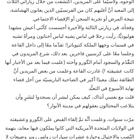
الوجوه، ولاسيّما على المريدين، اكتشفت من خلال زياراتي الثّلاث
إلى المعبد أنَّ أغلبهم كان من الفرنسيّين الذين يعانون الهشاشة،
نتيجة المرض أو تجربة السجن أو الإقصاء الاجتماعي.
وفجأة، في زيارتي الثالثة والأخيرة أحسست كأنّني أعيش مشهدا
هوليوديًّا، رأيت رجلا في لباس يشبه لباس أخناتون ومرأةً تشبه
في قسمات وجهها الملكة كتيوباترا؛ تقدَّما معًا إلى داخل القاعة
وجلسا معًا على كرسيين فاخرين. بعد ذلك، شرع المريدون في
التقّّدُم والسجود أمام الگورو وأخته (علمت فيما بعد من الأخبار أنها
كانت عشيقته !). غادرت القاعة وعلمت من بعض المريدين أنَّ
الطائفة تملك معبدًا أكبر في الضاحية الباريسيّة من أجل قضاء
نهاية الأسبوع في التعبُّد.
قلت مع نفسي آنذاك، كيف يمكن لبشر أن يسجدوا لبَشَرٍ وأن
يتلاعب المحتالون بعقولهم في مدينة الأنوار؟
مرّت سنوات، وعلمت أنَّه تمَّ إلقاء القبض على الگورو وعشيقته
في الولايات المتحدة الأمريكية التي كانوا يملكون فيها معابد، بتهمة
النّصب والاحتيال وحيازة عشرات سيارات رولس رويز وضيعات لا