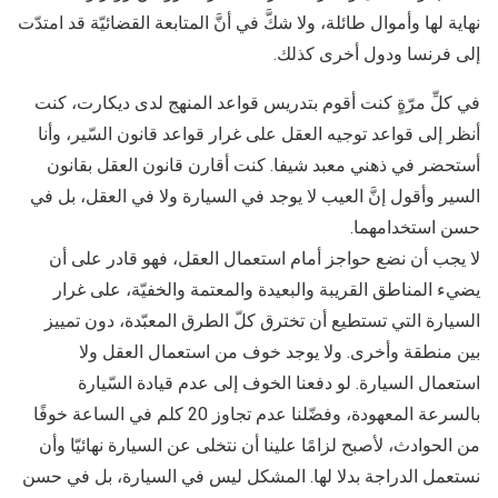
نهاية لها وأموال طائلة، ولا شكَّ في أنَّ المتابعة القضائيّة قد امتدّت
إلى فرنسا ودول أخرى كذلك.
في كلِّ مرّةٍ كنت أقوم بتدريس قواعد المنهج لدى ديكارت، كنت
أنظر إلى قواعد توجيه العقل على غرار قواعد قانون السّير، وأنا
أستحضر في ذهني معبد شيفا. كنت أقارن قانون العقل بقانون
السير وأقول إنَّ العيب لا يوجد في السيارة ولا في العقل، بل في
حسن استخدامهما.
لا يجب أن نضع حواجز أمام استعمال العقل، فهو قادر على أن
يضيء المناطق القريبة والبعيدة والمعتمة والخفيّة، على غرار
السيارة التي تستطيع أن تخترق كلّ الطرق المعبّدة، دون تمييز
بين منطقة وأخرى. ولا يوجد خوف من استعمال العقل ولا
استعمال السيارة. لو دفعنا الخوف إلى عدم قيادة السّيارة
بالسرعة المعهودة، وفضّلنا عدم تجاوز 20 كلم في الساعة خوفًا
من الحوادث، لأصبح لزامًا علينا أن نتخلى عن السيارة نهائيّا وأن
نستعمل الدراجة بدلا لها. المشكل ليس في السيارة، بل في حسن