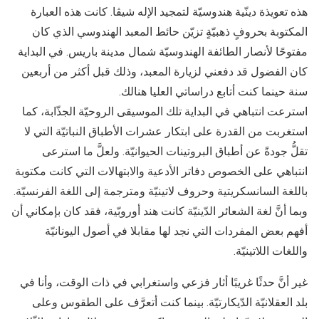
هذه تعويذة دينّية هندوسيّة لتمجيد الإله شيڤا. كانت هذه العبارة
المكتوبة بحروفٍ ذهبيّةٍ تزيّن حائط المعبد الهندوسي الذي كان
مفتوحًا لأنصار الطائفة الهندوسيّة شمال مدينة باريس. في البداية
كان الفضول قد دفعني لزيارة المعبد، وذلك قبل أكثر من أربعين
سنة حينما كنت أتابع دراساتي العليا هنالك.
استرعت انتباهي في البداية تلك الموسيقى الروحيّة الجذّابة، كما
استغربت من القدرة على ابتكار عشرات الأطباق النباتيّة التي لا
تقلُّ جودةً عن أطباق البروتينات الحيوانيّة. ولعلَّ ما استرعى
انتباهي على الخصوص دفاتر الأدعية والابتهالات التي كانت مكتوبة
باللغة السانسكريتية وحروف لاتينيّة ومترجمة إلى اللغة الفرنسيّة.
وبما أنَّ لغة الشعائر الدّينيّة كانت هند أوروبّية، فقد كان بإمكاني أن
أفهم بعض المفردات التي نجد لها مقابلا في أصول اليونانيّة
واللغات اللاتينيّة.
غير أنَّ حدثًا غريبًا أثار فزعي واستغرابي في ذات الوقت، وأنا في
بلد العقلانيّة الدّيكارتيّة. بينما كنت أتعرَّف على الطقوس وعلى