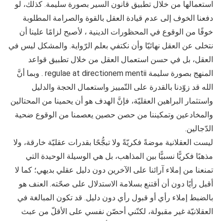
استعمالها من خلال تطبيق قانون السير بصورة سليمة. كذلك، لو
دفعنا الخوف إلى عدم قيادة العقل بالقوة والصرامة المطلوبة
خوفًا من الوقوع في المحظورات الدينية ، لأصبح لزامًا علينا أن
نتخلى عن العقل نهائيّا وأن نكتفي بعلم الرّواية. والمشكل ليس في
العقل، بل في حسن استعمال العقل من خلال تطبيق قواعد
المنهج بصورة سليمة regulae at directionem mentii . وبما أنَّ
الله قد زوّدنا بالقدرة على التّمييز واستعمال الحجة والدليل
واستثمار البراهين العقليّة، فإنَّ الهدف هو أن يحمينا من المحتالين
والمخادعين وتمكيننا من حصن حصين يعصمنا من الوقوع ضحية
الدّجالين.
ليست العقلانية موضةً فكريّةً ولا تبجُّحًا بقدرات عقليّة خارقة، ولا
مذهبًا فكريًّا نسبيًّا بين المذاهب، بل هي الوسيلة الوحيدة التي
تمنعنا من إملاء آرائنا على الآخرين دون دليل عقلي بديهي؛ كما لا
أقبل رأيًا دون أن أقتنع بسلامة الاستدلال على صحّته. العنف هو
بالضبط إملاء رأي أو قبول رأي دون دليل. قد تكون المبالغة في
العقلانيّة غير مقبولة، لكنّني أحصّن نفسي على الأقلّ من عبث