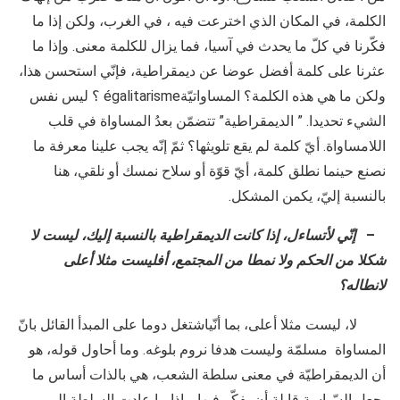
الكلمة، في المكان الذي اخترعت فيه ، في الغرب، ولكن إذا ما
فكّرنا في كلّ ما يحدث في آسيا، فما يزال للكلمة معنى. وإذا ما
عثرنا على كلمة أفضل عوضا عن ديمقراطية، فإنّي استحسن هذا،
ولكن ما هي هذه الكلمة؟ المساواتيّةégalitarisme ؟ ليس نفس
الشيء تحديدا. ” الديمقراطية” تتضمّن بعدُ المساواة في قلب
اللامساواة. أيّ كلمة لم يقع تلويثها؟ ثمّ إنّه يجب علينا معرفة ما
نصنع حينما نطلق كلمة، أيّ قوّة أو سلاح نمسك أو نلقي، هنا
بالنسبة إليّ، يكمن المشكل.
–
إنّي لأتساءل، إذا كانت الديمقراطية بالنسبة إليك، ليست لا
شكلا من الحكم ولا نمطا من المجتمع، أفليست مثلا أعلى
لانطاله؟
لا، ليست مثلا أعلى، بما أنّياشتغل دوما على المبدأ القائل بانّ
المساواة مسلمّة وليست هدفا نروم بلوغه. وما أحاول قوله، هو
أن الديمقراطيّة في معنى سلطة الشعب، هي بالذات أساس ما
يجعل السّياسة قابلة أن يفكّر فيها. وإذا ما عادت السلطة إلى