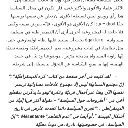
الأكثر علما، والأقوى والأكثر غنى، فلن نكون في مجال السياسة.
هذا رأي روسو: ليس لسلطة الأقوى أن تعلن عن نفسها بوصفها
حقّا droit – فإذا كان الأقوى هو الأقوى ، فإنّه يفرض نفسه وكفى.
فلا حاجة له لمشروعية أخرى. أرى أنّ الديمقراطية هي مسلمة
مساواتية égalitaire يجب أن يستند عليها نظام اوليغارشي حتى،
مثل نظامنا، في إثبات مشروعيته. نعم، للديمقراطيّة وظيفة نقديّة:
إنّها زاوية المساواة مدمجة مرّتين، موضوعيا وذاتيّا، في جسد
الهيمنة، إنها ما يمنع السّياسة عن التحوّل بباسطة، إلى شرطة.
–
لقد كتبت في آخر صفحة من كتاب” كره الديمقراطيّة” :”
إنّ مجتمع المساواة ليس إلا مجموع علاقات مساواتية ترسم
نفسها الآن وهنا عبر أفعال فرديّة وعابرة”وهو ما يذكّرني بمقطع
آخر، في ” أطروحات حول السياسة” – مقولة أكثر قربا إليك من
الديمقراطي ، :” تجري السياسة دائما كحدث عارض في تاريخ
أشكال الهيمنة “. أو أيضا في “عدم التفاهم”
Mésentente
:” إنّ
السياسة ، في خصوصيتها، نادرة. هي دوما محليّة