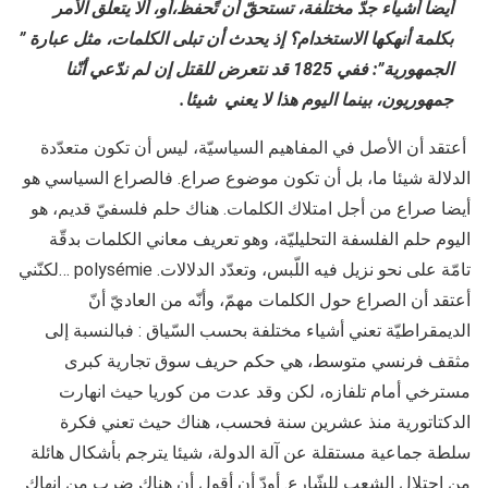
أيضا أشياء جدّ مختلفة، تستحقّ أن تًحفظ،أو، ألا يتعلّق الأمر
بكلمة أنهكها الاستخدام؟ إذ يحدث أن تبلى الكلمات، مثل عبارة ”
الجمهورية”: ففي 1825 قد نتعرض للقتل إن لم ندّعي أنّنا
جمهوريون، بينما اليوم هذا لا يعني شيئا.
أعتقد أن الأصل في المفاهيم السياسيّة، ليس أن تكون متعدّدة
الدلالة شيئا ما، بل أن تكون موضوع صراع. فالصراع السياسي هو
أيضا صراع من أجل امتلاك الكلمات. هناك حلم فلسفيّ قديم، هو
اليوم حلم الفلسفة التحليليّة، وهو تعريف معاني الكلمات بدقّة
تامّة على نحو نزيل فيه اللّبس، وتعدّد الدلالات. polysémie …لكنّني
أعتقد أن الصراع حول الكلمات مهمّ، وأنّه من العاديّ أنّ
الديمقراطيّة تعني أشياء مختلفة بحسب السّياق : فبالنسبة إلى
مثقف فرنسي متوسط، هي حكم حريف سوق تجارية كبرى
مسترخي أمام تلفازه، لكن وقد عدت من كوريا حيث انهارت
الدكتاتورية منذ عشرين سنة فحسب، هناك حيث تعني فكرة
سلطة جماعية مستقلة عن آلة الدولة، شيئا يترجم بأشكال هائلة
من احتلال الشعب للشّارع. أودّ أن أقول أن هناك ضرب من إنهاك