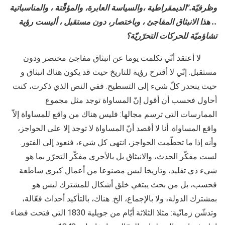
وظرفيّة.”الديمقراطية ،والسياسة العابرة، والمؤقّتة ، والمناسباتية
.. هذا الانبثاق المفاجئ ، وباختصار، دون مستقبل ، أليست رؤية
تشاؤميّة للحركات التحرّريّة؟
لا أعتقد أنّي تكلمت يوما عن انبثاق مفاجئ مختصر ودون
مستقبل. إنّي لا أقترح رؤية للتاريخ حيث قد يكون هناك انبثاق و
حيث ينحدر كلّ شيء إلى التسطيح. ففي النص الذي ذكرت، كنت
أحاول فحسب أن أقول إنّ المساواة توجد مثل مجموع
الممارسات التي ترسم مجالها: فليس هناك من واقع للمساواة إلاّ
واقع المساواة. أنا لا أقصد أنّ المساواة لا توجد إلا على الحواجز،
وأنه إذا ما تحطّمت الحواجز، انتهى كل شيء، فنعود إلى الفتور.
لست مفكّر الحدث، والانبثاق بل بالأحرى مفكّر التحرّر بما هو
شيء ذي تقليد، وتاريخا ليس مصنوعا من أعمال كبرى ساطعة
فحسب، بل من بحث يبتغي خلق أشكال للمشترك ليس هو
بمشترك الدولة، ولا بالإجماع، الخ. هناك، بالتأكيد أحداث فعّالة،
وتدشّن زمانّية: مثلا الثلاثة أيّام من جويلية 1830 التي فتحت فضاء