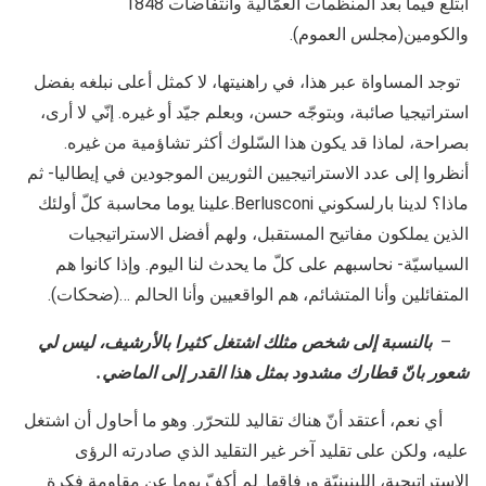
ابتلع فيما بعد المنظمات العمّالية وانتفاضات 1848
والكومين(مجلس العموم).
توجد المساواة عبر هذا، في راهنيتها، لا كمثل أعلى نبلغه بفضل
استراتيجيا صائبة، وبتوجّه حسن، وبعلم جيّد أو غيره. إنّي لا أرى،
بصراحة، لماذا قد يكون هذا السّلوك أكثر تشاؤمية من غيره.
أنظروا إلى عدد الاستراتيجيين الثوريين الموجودين في إيطاليا- ثم
ماذا؟ لدينا بارلسكوني Berlusconi.علينا يوما محاسبة كلّ أولئك
الذين يملكون مفاتيح المستقبل، ولهم أفضل الاستراتيجيات
السياسيّة- نحاسبهم على كلّ ما يحدث لنا اليوم. وإذا كانوا هم
المتفائلين وأنا المتشائم، هم الواقعيين وأنا الحالم …(ضحكات).
–
بالنسبة إلى شخص مثلك اشتغل كثيرا بالأرشيف، ليس لي
شعور بانّ قطارك مشدود بمثل هذا القدر إلى الماضي.
أي نعم، أعتقد أنّ هناك تقاليد للتحرّر. وهو ما أحاول أن اشتغل
عليه، ولكن على تقليد آخر غير التقليد الذي صادرته الرؤى
الإستراتيجية، اللينينيّة ورفاقها. لم أكفّ يوما عن مقاومة فكرة