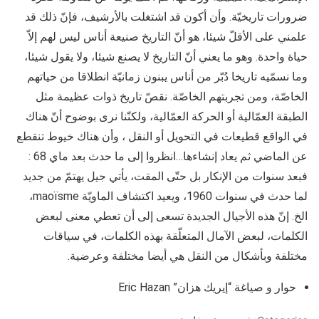
ضرورات تاريخيّة. وأن أكون قد اشتغلت بالأرشيف، فإنّ ذلك قد
علمني على الأقلّ شيئا، هو أنّ التاريخ صنيعة أناس ليس لهم إلاّ
حياة واحدة. وهو ما يعني أنّ التاريخ لا يصنع شيئا، ولا يقول شيئا،
وما نسمّيه تاريخا دُبّر من أناس يبنون زمانيّة انطلاقا من حياتهم
الخاصّة، ومن تجربتهم الخاصّة. نقصّ تاريخ ذوات عظيمة مثل
الطبقة العمّالية أو الحركة العمّالية، ولكنّنا نرى بوضوح أنّ هناك
في الواقع قطيعات في التحويل أو النقل ، وأن هناك خيوط تنقطع
عن الماضي ثم يعاد إنشاءها…انظروا إلى ما حدث بعد ماي 68 :
فبعد سنوات من الإنكار بل حتّى المقت، يأتي جيل يهتمّ من جديد
لما حدث في سنوات 1960، ويعيد اكتشاف الماويّة maoïsme،
الخ. إنّ هذه الأجيال الجديدة تسعى إلى أن تعطي معنى لبعض
الكلمات، لبعض الآمال المتعلّقة بهذه الكلمات، في سياقات
مختلفة وبأشكال من النقل هي أيضا مختلفة وعرضية.
حوار و صياغة “إيريك هزان” Eric Hazan