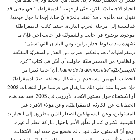
الحياة الاجتماعيّة. لكن، حتّى لو فهمنا “الديمقراطية” في معنى قد
نقول عنه مألوف، فلا أعتقد بالمرّة أنّ هناك إجماعا حول قيمتها.
فبالنسبة إلى مرحلة الحرب الباردة، حينما كانت الديمقراطيّة
موجودة بوضوح في جانب والشموليّة في جانب آخر، فإنّ ما
نشهده منذ سقوط جدار برلين، وفي البلدان التي تسمّى”
ديمقراطيات”، هو بالعكس ضرب من الحذر والسخريّة المقنّعة
والظاهرة من الديمقراطيّة. حاولت أن أبيّن في كتاب ”
كره
الديمقراطيّة”
haine de la démocratie
، أن ّ جانبا كبيرا من
الخطاب المهيمن، يستخدم، و بأشكال مختلفة، ضدّ الديمقراطيّة.
فإذا ضربنا مثلا على ذلك بما يقال في فرنسا حول انتخابات 2002
أو الاستفتاء حول دستور الاتحاد الأوروبي في 2005: فقد نجد هذه
الخطابات عن الكارثة الديمقراطيّة، وعن هؤلاء الأفراد غير
المسئولين، وعن المستهلكين الصغار الذين ينظرون إلى الخيارات
القومية الكبرى كما لو تعلّق الأمر باختيار ماركة عطر أو غيره.
ومع أنّ الدستور، حتّى ننهي، لم يخضع من جديد لهذا الانتخاب،
الذي يشكّل جزءا من التعريف الرسمي للديمقراطيّة. لقد شهدنا