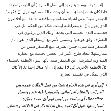
إنّنا نشهد اليوم شيئا يعود إلى أصل العبارة ( أي الديمقراطية):
فإذا كان هناك إجماع، منذ أن وجدت الكلمة، فهو حول أنّ فكرة ”
الديمقراطية” تعني أشياء مختلفة ومتناقضة. بدأ هذا مع أفلاطون
الذي يقول بأنّ الديمقراطية ليست شكلا من الحكم، بل هي
فحسب، اللذة الحسنة التي يجدها أولئك الذين يرغبون في
التصرّف وفق هواهم؛ ويستمر الأمر مع أرسطو الذي يقول بأن
الديمقراطية شيء حسن، بشرط منع الديمقراطيين من
ممارستها؛ ليعاد طرح الأمر في العصر الحديث مع العبارة
المتداولة لتشرشل عن الديمقراطية، بأنّها أسوء الأنظمة باستثناء
كلّ الأنظمة الأخرى. إنّي لا أعتقد إذن، أنّ هناك إجماعا، إلاّ ذاك
الذي يتمثّل في تقسيم العبارة.
إنّي أرى في هذه العبارة شيئا من قبيل المثّلث قممه هي
الحريّات والنظام البرلماني، والديمقراطية عند رونسيار
Roncière
، أي سلطة من ليس لهم أيّ صفة مميّزة
لممارستها. فهل أنّ كلمة بمثل هذا التعدّد في الدلالة، و تتضمّن