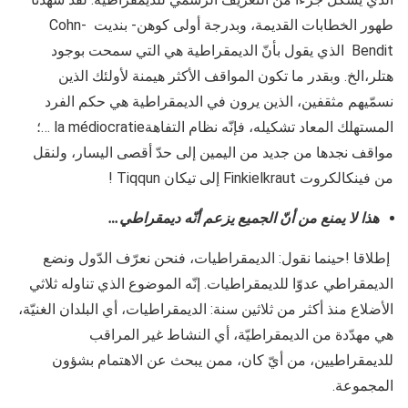
طهور الخطابات القديمة، وبدرجة أولى كوهن- بنديت Cohn-
Bendit الذي يقول بأنّ الديمقراطية هي التي سمحت بوجود
هتلر،الخ. وبقدر ما تكون المواقف الأكثر هيمنة لأولئك الذين
نسمّيهم مثقفين، الذين يرون في الديمقراطية هي حكم الفرد
المستهلك المعاد تشكيله، فإنّه نظام التفاهةla médiocratie …؛
مواقف نجدها من جديد من اليمين إلى حدّ أقصى اليسار، ولنقل
من فينكالكروت Finkielkraut إلى تيكان Tiqqun !
هذا لا يمنع من أنّ الجميع يزعم أنّه ديمقراطي…
إطلاقا !حينما نقول: الديمقراطيات، فنحن نعرّف الدّول ونضع
الديمقراطي عدوّا للديمقراطيات. إنّه الموضوع الذي تناوله ثلاثي
الأضلاع منذ أكثر من ثلاثين سنة: الديمقراطيات، أي البلدان الغنيّة،
هي مهدّدة من الديمقراطيّة، أي النشاط غير المراقب
للديمقراطيين، من أيّ كان، ممن يبحث عن الاهتمام بشؤون
المجموعة.