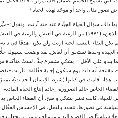
ت التي تسمح للجسم بضمان الاستمرارية.» لذا فكيف يمك
ض تصور مثال واحد أو موحَّد لهذه الحياة؟
ذاك، سؤال الحياة الجيِّدة عند حنة آرنت، وتقول: «ميَ
حاسم في كتابها «حياة الذهن» (١٩٧١) بين الرغبة في العيش والرغب
لم يكن البقاء بالنسبة لحنة آرنت ولن يكون هدفًا في ذاته، 
اة الجيدة وحدها تستحق أن تُعاش. لقد وضعت بسهولة حلًّا
 يبدو على الأقل — بشكلٍ متسرع جدًّا. لستُ متأكدة من 
 مقتنعة أنه ذات يوم ستكون إجابة فعَّالة»؛ فآرنت «تفص
 هذا، أقامت في كتابها (شرط الإنسان الحديث)، تمييزًا
ضاء الخاص عالم الضرورة، إعادة إنتاج الحياة المادية، ا
الي للحياة. كانت تعتبر بشكل واضح، أن الفضاء الخاص ي
ياسة في تصورها، تتحدد بالفعل، في الإحساس الفعَّال با
علًا سياسيًّا في الفضاء التداولي والعمومي؛ ما يجعل دخ