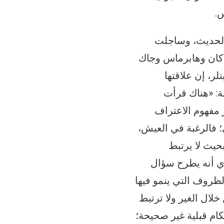
 الحديث، وساجلت
اكان وهابرماس وجاك
معها، مع مجلة الفلسفة (العدد ٦٦)، قالت بتلر، إن علاقتها
ة: «هناك قرأت
ر مفهوم الاعتراف
ي؛ فالرغبة في العيش،
حيث لا يرتبط
أي أنه يطرح سؤال
لظروف التي ينمو فيها
خلال الغير ولا ترتبط
حكام قبلية غير صحيحة؛