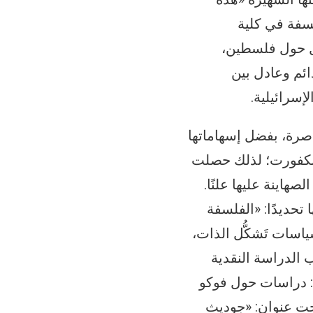
ي حنة آرنت للفلسفة في كلية
٢٠٠٩ رئيسة محكمة هوسرل حول فلسطين،
ئم وعادل بين
سرائيلية.
عاصرة، بفضل إسهاماتها
انكفورت؛ لذلك حصلت
لصهاينة عليها علنًا.
تحديدًا: «الفلسفة
شيبرز (٢٠١٤)، الذي عالج فيه سياسات تَشكُّل الذات،
 الدراسة النقدية
عة الطبيعية: دراسات حول فوكو
تحت عنوان: «جوديث