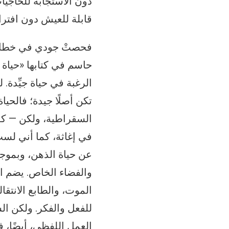
دون الاستجابة للحاجيا
قابلة للعيش دون افترا
فحصتْ جودي في خطابها 
الرغبة في حياة جيِّدة. 
تكن أصلًا جيدة؛ فالحي
السقراطية، ولكن — كما
في إغاثة، كما أني لست
عن حياة الذهن، وبموجب
والفضاء الخاص. يضم الف
الموت، والطابع الانتق
للفعل والفكر. ولكن الس
العمل اللفظي، أيضًا، ف