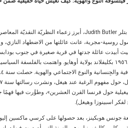
فيلسوفة النّوع والهويّة: كيف نعيش حياةً حقيقية ضمن ح
تعدّ الفيلسوفة جوديث بتلر Judith Butler، أبرز زعماء النظريّة 
صول روسية-مجرية، عانت عائلتها من الاضطهاد النازي، وف
حيث أبيدت عائلة جدتها في قرية صغيرة في جنوب بوداب
يوم ٢٤ فبراير (شباط) ١٩٥٦ بكليفلاند بولاية أوهايو. واهتمت بالفلسفة
هيغيلية حول فرنسا القرن العشرين»، وطوَّرت فيها فهمًا جد
 لفكر اسبينوزا وهيغل).
 سنة ١٩٩٣ جامعة جونس هوبكينز، بعد حصولها على كرسي ماكسين إل
 بيركلي بكاليفورنيا، وهي السنة التي أصدرت فيها دراست