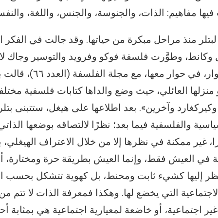
 لبتلر منذ مراحل مبكرة من حياتها. وقد جالت في الفكر
 وكانط، وطوَّرت فلسفة فوكو وفرويد والتوسير وجاك ل
دريدا وسيمون دي بوفوار، في حوار 
منزلها العائلي، حيث وضع والداها كتابات فلسفية مختلف
) وكيركغارد وآخرين». بعد اطلاعها على هيغل، ستتبنى بتل
ياسية والفلسفية فيما بعد؛ نظرًا لالتصاقه بوضعها الذات
ا، غير ممكنة في نظرها إلا من خلال الاعتراف الهيغلي، ب
بة في العيش فقط، وإنما العيش بطريقة حرة ومختارة، 
ا تنظر إليها كشيء ثابت ومحنط، بل كهوية تتشكل بحسب ا
اجتماعية التي يخضع لها. وهكذا فمعرفة الذات لا تتم من 
 غير اجتماعية، أو خاضعة لمعيارية اجتماعية هي بمثابة أ