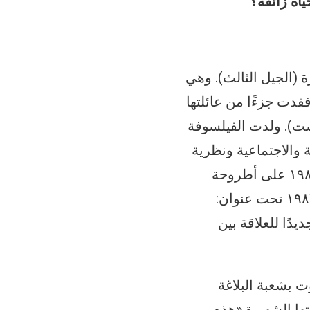
ياة زائفة؟
النقديّة المعاصرة (الجيل الثالث). وهي
قدت جزءًا من عائلتها
ست). ولدت الفيلسوفة
 السياسية والاجتماعية ونظرية
الأدب والدراسات الثقافية والجِنسانية والنوع الاجتماعي والهوية. حصلت سنة ١٩٨٤ على أطروحة
الدكتوراه من جامعة يال، حول مفهوم الرغبة عند هيغل، ونشرت رسالتها سنة ١٩٨٧ تحت عنوان:
يدًا للعلاقة بين
يوت بشعبة البلاغة
ها الشهيرة «هذه