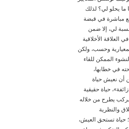
ما يحلو لي؟ لذلك
أقع مباشرة في قبضة
نسبة لي، إلا ضمن
ي العلاقة الأخلاقية
المعيارية وحسب، ولكن
نشوء الممكن للقاء
ن سؤال طرحته في خطابها،
ن أن نعيش حياة
ائفة»، حياة حقيقية
 مركب يطرح من خلاله
لاق والنظرية
دة؛ حياة تستحق العيش،