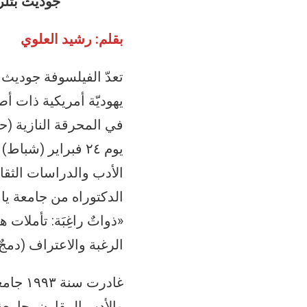
جوديث بتلر 
بقلم: رشيد العلوي
يهوديّة أمريكية ذات أ
في المحرقة النازية (
«ذواتٌ راغِبَة: تأملات 
الرغبة والاعتراف (دمجٌ
غادرت
والأدب المقارن بجامعة