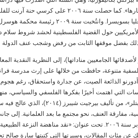
الأجساد التي يجب اعتبارها». كما حصلت سنة ٢٠٠٦ على كرس
الدراسات الأوروبية العليا بسويسرا. وانتُخبت سنة 
الأمريكيين حول القضية الفلسطينية لحشد شروط سلام دا
ك بفضل موقفها الثابت من رفض وشجب عنف الدولة الإ
أصدقائها الجامعيين مناداتها)، إلى النظرية النقدية الم
فلسفية متنوعة، حافظت من خلالها على إرث مدرسة فر
جائزة أدورنو الذائعة الصيت، عن جدارة واستحقاق، رغم هجوم ا
سات التي اهتمت أخيرًا بفكرها الفلسفي والسياسي، منها 
السياسية عند جوديث بتلر»، من تأليف بيرجيت 
ة، مفارقة العنف، نحو مجتمع ما بعد العلمانية. إلى جانب
التي أنجزها ستيفان هابر سنة ٢٠٠٦. تحت عنوان: «نقد مناهضة النز
ك عن مئات المقالات، وسيرتها التي كتبتها سارة صالح 