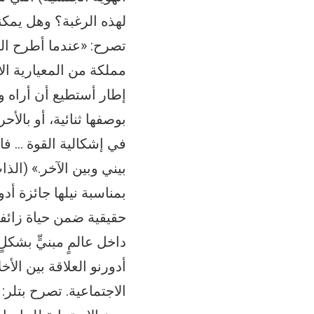
لهذه الرغبة؟ وهل يمكن
تصرح: «عندما أطرح السؤ
مملكة من المعيارية الا
إطار أستطيع أن أراه وأ
بوصفها ثنائية، أو بال
في إشكالية القوة … فا
بمناسبة نيلها جائزة 
حقيقية ضمن حياة زائفة؟
داخل عالمٍ مبنيٍّ بشك
أدورنو العلاقة بين الأخ
الاجتماعية. تصرح بتلر: