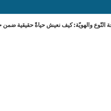
 النّوع والهويّة: كيف نعيش حياةً حقيقية ضمن ح