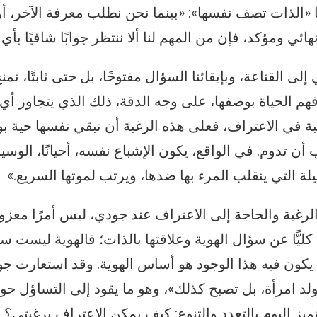
ها «الذات تصف نفسها»: «بينما نحن نطلب معرفة الآخر، أو
ئي ومؤكد، فإن من المهم لنا ألا ننتظر جوابًا شافيًا بأي 
 إلى القناعة، وبإبقائنا السؤال مفتوحًا، بل حتى ثابتًا، نم
فهم الحياة بوصفها، على وجه الدقة، ذلك الذي يتجاوز أي
 في الاعتراف، فعلى هذه الرغبة أن تبقي نفسها حية بوصف
أن تدوم. في الواقع، يكون الإشباع نفسه، أحيانًا، الوسيل
لة التي ينقلب المرء بها ضدها، ويرتب لموتها السريع.»
رغبة والحاجة إلى الاعتراف عند جودي، ليس أمرًا معزولً
ل كليًّا عن سؤال الهوية وعلاقتها بالذات؛ فالهوية ليست س
 يكون فيه هذا الوجود هو أساس الهوية. وقد استعارت ج
تولد امرأة، بل تصبح كذلك»، وهو ما يقود إلى التساؤل حول
تتميز اليوم بالتعدد والتنوع: كيف يمكن الاعتراف برغبتي