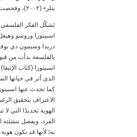
بتلر» (٢٠٠٢)، وفحصت فيها مفاهيم: الذات، والجنوسة، والجنس، واللغة، والنفس.
تَشكَّل الفكر الفلسفي
اسبينوزا وروسو وهيغل
بالفلسفة بدأت من قبو 
اسبينوزا (كتاب الإثيقا
الذي أثر في حياتها الس
كما تحدث عنها اسبينوز
الاعتراف بتحقيق الرغ
الهوية تحديدًا التي ل
الفرد، وبفضل تنشئته ال
به؛ لأنها قد تكون هوية