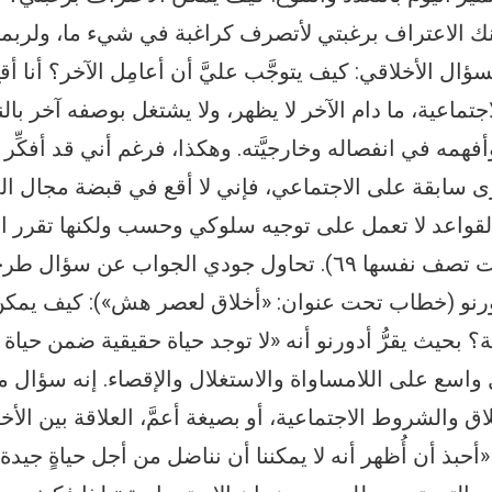
ك الاعتراف برغبتي لأتصرف كراغبة في شيء ما، ولربما 
ال الأخلاقي: كيف يتوجَّب عليَّ أن أعامِل الآخر؟ أنا 
جتماعية، ما دام الآخر لا يظهر، ولا يشتغل بوصفه آخر بال
فهمه في انفصاله وخارجيَّته. وهكذا، فرغم أني قد أفكِّر ف
أحرى سابقة على الاجتماعي، فإني لا أقع في قبضة مجال 
لقواعد لا تعمل على توجيه سلوكي وحسب ولكنها تقرر ال
بيني وبين الآخر.» (الذات تصف نفسها ٦٩). تحاول جودي الجواب ع
أدورنو (خطاب تحت عنوان: «أخلاق لعصر هش»): كيف يمك
 بحيث يقرُّ أدورنو أنه «لا توجد حياة حقيقية ضمن حياة ز
لٍ واسع على اللامساواة والاستغلال والإقصاء. إنه سؤال
لاق والشروط الاجتماعية، أو بصيغة أعمَّ، العلاقة بين الأخ
 «أحبذ أن أُظهر أنه لا يمكننا أن نناضل من أجل حياةٍ جي