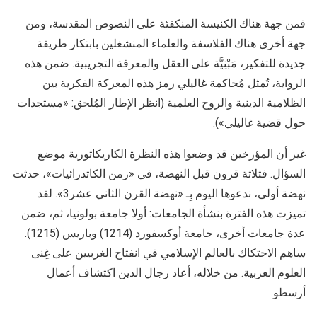
فمن جهة هناك الكنيسة المنكفئة على النصوص المقدسة، ومن
جهة أخرى هناك الفلاسفة والعلماء المنشغلين بابتكار طريقة
جديدة للتفكير، مَبْنِيَّة على العقل والمعرفة التجريبية. ضمن هذه
الرواية، تُمثل مُحاكمة غاليلي رمز هذه المعركة الفكرية بين
الظلامية الدينية والروح العلمية (انظر الإطار المُلحق: «مستجدات
حول قضية غاليلي»).
غير أن المؤرخين قد وضعوا هذه النظرة الكاريكاتورية موضع
السؤال. فثلاثة قرون قبل النهضة، في «زمن الكاتدرائيات»، حدثت
نهضة أولى، ندعوها اليوم بِـ «نهضة القرن الثاني عشر3». لقد
تميزت هذه الفترة بنشأة الجامعات: أولا جامعة بولونيا، ثم، ضمن
عدة جامعات أخرى، جامعة أوكسفورد (1214) وباريس (1215).
ساهم الاحتكاك بالعالم الإسلامي في انفتاح الغربيين على غِنى
العلوم العربية. من خلاله، أعاد رجال الدين اكتشاف أعمال
أرسطو.