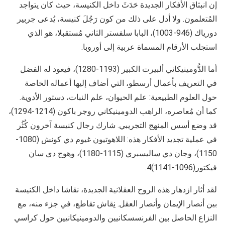
إن انبثاق الأفكار الجديدة حَدَثَ داخل الكنيسة، حيث كان يتواجد
المُتعلمون. ولا أدل على ذلك من كون رَجُلَ كنيسة، يُدعى جربير
دورياك (946-1003)، البابا سلفستر الثاني مُستقبلا، هو الذي
استجلب الأرقام المسماة عربية إلى أوروبا.
أما الدُّومينيكاني ألبيرت الكبير (1193-1280)، فيعود له الفضل
في التعريف بأعمال أرسطو، التي أضاف إليها أعماله الخاصة
حول العلوم الطبيعية: علم الحيوان، علم النبات، دستور الأدوية.
كما أن مُعاصره، الراهب الدومينيكاني روجر باكون (1214-1294)،
قد وضع أسس المنهج التجريبي. شارك رجال كنيسة آخرون كُثُر
في عملية تجديد الأفكار هذه: اللاهوتيون غيوم دي كونش (1080-
1150)، وجان دي ساليسبري (1115-1180)، وهوج دي سان
فيكتور(1096-1141)4.
لقد أثار ازدهار هذه الروح العقلانية الجديدة، نقاشا داخل الكنيسة
بين أنصار الإيمان وأنصار العقل. نِقاش تقاطع، في جزء منه، مع
النزاع الحاصل بين الفرنسسكانيين والدومينيكانيين حول كراسي