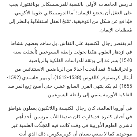
تدريس الجامعات الأولى. بالنسبة للفرنسسكاني بونافنتورا، يجب
على العقل أن يخضع للإيمان؛ أما الدومينيكاني طوما الأكويني،
فيُدافع عن شكل من التوفيقية، تَمْنَحُ العقل استقلاليةً بالنظر إلى
مُتطلبات الإيمان.
لم يقتصر رجال الكنسية على النقاش، بل ساهم بعضهم بنشاط
في ازدهار العلوم. هكذا تحولت رابطة اليسوعيين (أُنشئت سنة
1540) بسرعة إلى بوتقة للدراسات الفلكية والرياضية
والخرائطية5. فقد أنتجت أجيالا من الرياضيين الاستثنائيين من
أمثال كريستوفر كالفوس (1538-1612)، أو بيير جاسندي (1592-
1655). لم يكد ينتهي القرن السابع عشر، حتى أصبح رُبع المراصد
الفلكية الأوربية ينتمي إلى رابطة اليسوعيين.
في أوروبا العالمة، كان رجال الكنيسة واللائكيون يعملون بتواطؤ
في أحيان كثيرة. فديكارت كان صديقا للأب مرسين، أحد أهم
ناشري العلوم الأوربية في وقت كانت فيه المَجَلّات العلمية غير
موجودة. كما لا ينبغي نسيان أن كوبرنيكوس، ذلك الذي أتت