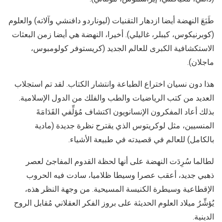
طَبَعَ النهضة أيضا ازدهار التقنيات (ليوناردو دافنشي وآلاته) والعلوم
(كوبرنيكوس، كيبلر، غاليلي). أخيرا، النهضة هي أيضا زمن البعثات
الاستكشافية الكبرى للعالم الجديد (كريستوفر كولومبوس،
ماجلان).
هذا دون نسيان اختراع الطباعة وانتشار الكتاب. لقد تم استجلاب
العديد من كتب الرياضيات والطب والفلك من الدول الإسلامية.
بذلك أعاد المفكرون الإنسانويون اكتشاف مُؤلِّفي القَدَامَةَ
المنسيين، مثل لوكريتوس الذي يقترح نظرة جديدة (مادية
بالكامل) للعالم في قصيدته في طبيعة الأشياء.
لطالما سُرِدَت النهضة على أنها لحظة القدوم المفاجئ لعصر
ذهبي جديد، أعقب عصرا وسيطا ظلاميا، سادت فيه الحروب
الإقطاعية وسيطرة الكنيسة المسيحية. من وجهة النظر هذه،
يُؤشِّرُ ميلاد العلوم الحديثة على بروز الفكر العقلاني مُقابل الروح
الدينية.