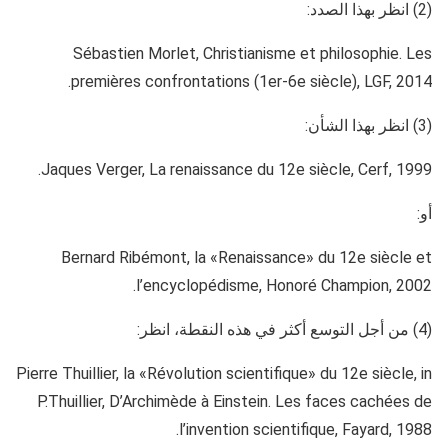
(2) انظر بهذا الصدد:
Sébastien Morlet, Christianisme et philosophie. Les
premières confrontations (1er-6e siècle), LGF, 2014.
(3) انظر بهذا الشأن:
Jaques Verger, La renaissance du 12e siècle, Cerf, 1999.
أو:
Bernard Ribémont, la «Renaissance» du 12e siècle et
l’encyclopédisme, Honoré Champion, 2002.
(4) من أجل التوسع أكثر في هذه النقطة، انظر:
Pierre Thuillier, la «Révolution scientifique» du 12e siècle, in
P.Thuillier, D’Archimède à Einstein. Les faces cachées de
l’invention scientifique, Fayard, 1988.