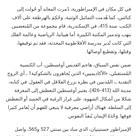
في كل مكان في الإمبراطورية، دُمرت المعابد أو حُولت إلى
كنائس، كما هُدمت التماثيل الوثنية، وحُكِمَ بالهرطقة على آلاف
الكتب. سنة 415، في الإسكندرية، قام مجموعة من المُتعصبين
بنهب وتدمير المكتبة الكبيرة. أما هيباتيا، الرياضية وعالمة الفلك
التي كانت تُدير مدرسة الأفلاطونية المحدثة، فقد تم توقيفها،
وقتلها، وتقطيع أوصالها.
ضمن نفس السياق، هاجم القديس أوغسطين، أب الكنسية
المُستقبلي، «الأكاديميين» الذين يُجاهرون بالشكوكية1 ـ أي الروح
النقدية ـ، المُذنبين في نظره بزرع القلاقل في العقول. في كتابه،
مدينة الله (413-426)، يعتبر أوغسطين التعطش إلى المعرفة
شكلا من أشكال الشهوة، على غرار الرغبة في الجسد أو التعطش
إلى السلطة. فهناك أراضي معرفية لا ينبغي للفهم أن يُغامر كثيرا
فوقها. وَحْدَهُ الإيمان يُنقذُ النفوس.
الإمبراطور جستينيان، الذي ساد بين سنتي 527 و565، واصل