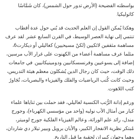
بواسطته الفضيحة (الأرض تدور حول الشمس)، كان شَمَّاسًا
كاثوليكيا.
وهكذا يُمكن القول إن العلم الحديث قد بُني حول عدة أقطاب
تنتمي إلى نهاية العصر الوسيط، في القرن السابع عشر. لقد عرف
مساهمة مثقفين لائكيين (لكنْ مسيحيين) كغاليلي أو ديكارت6،
مثلما عرف مساهمة أعضاء من الكهنوت على غرار الأب مرسين،
إضافة إلى يسوعيين وفرنسسكانيين ودومينيكانيين. في جامعات
ذلك الوقت، حيث كان رجال الدين يُشكلون معظم هيئة التدريس،
وحيث كانت كُتب الرياضيات والفلك والفيزياء والبصريات، تُجَاورُ
كتب اللاهوت.
ورغم إدانة الرُّتب الكنسية لغاليلي، فقد حملت بين ثناياها علماء
كبار من أمثال الأب نوليه (واحد من مؤسسي الكهرباء)، وجورج
مندل، رائد علم الوراثة، وعالم الفيزياء الفلكية جورج لوميتر،
مُبتكر نظرية الانفجار الكبير، والأبان برويل وبيير تيلار دي شاردان،
وهما وجهان كبيران لحقبة ما قبل التاريخ.