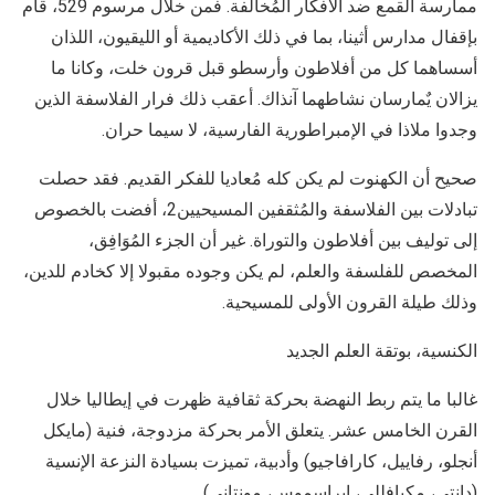
ممارسة القمع ضد الأفكار المُخالفة. فمن خلال مرسوم 529، قام
بإقفال مدارس أثينا، بما في ذلك الأكاديمية أو الليقيون، اللذان
أسساهما كل من أفلاطون وأرسطو قبل قرون خلت، وكانا ما
يزالان يٌمارسان نشاطهما آنذاك. أعقب ذلك فرار الفلاسفة الذين
وجدوا ملاذا في الإمبراطورية الفارسية، لا سيما حران.
صحيح أن الكهنوت لم يكن كله مُعاديا للفكر القديم. فقد حصلت
تبادلات بين الفلاسفة والمُثقفين المسيحيين2، أفضت بالخصوص
إلى توليف بين أفلاطون والتوراة. غير أن الجزء المُوَافِق،
المخصص للفلسفة والعلم، لم يكن وجوده مقبولا إلا كخادم للدين،
وذلك طيلة القرون الأولى للمسيحية.
الكنسية، بوتقة العلم الجديد
غالبا ما يتم ربط النهضة بحركة ثقافية ظهرت في إيطاليا خلال
القرن الخامس عشر. يتعلق الأمر بحركة مزدوجة، فنية (مايكل
أنجلو، رفاييل، كارافاجيو) وأدبية، تميزت بسيادة النزعة الإنسية
(دانتي، مكيافللي، إيراسموس، مونتاني).