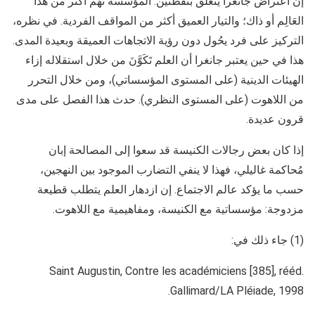
إن اعتراض جانغرا يتعلق بنُقطتين: المؤسسة تَهُم أكثر من هذا
العَالِم أو ذاك؛ والتيار العميق أكثر من المواقف الفردية. في نظره،
التركيز على فرد يحُول دون رؤية الاتجاهات العميقة وبعيدة المدى.
هذا في حين يعتبر جانغرا أن العلم تَكَوَّنَ من خلال استقلاله إزاء
الهيئات الدينية (على المستوى المؤسساتي)، ومن خلال التحرر
من اللاهوت (على المستوى النظري). حدث هذا الفصل على مدى
قرون عديدة.
إذا كان بعض رجالات الكنيسة قد سعوا إلى المصالحة إبان
مُحاكمة غاليلي، فهذا لا ينفي التضارب الموجود بين النهجين،
حسب ما يؤكد عالم الاجتماع. إن ازدهار العلم يتطلب قطيعة
مزدوجة: مؤسساتية مع الكنيسة، ومفاهيمية مع اللاهوت.
(1) جاء ذلك في:
Saint Augustin, Contre les académiciens [385], rééd.
Gallimard/LA Pléiade, 1998.