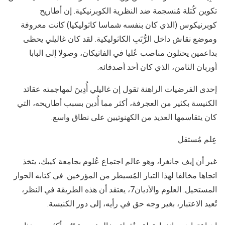
تكوين كُتلة مُنسجمة ضد النظرية الكوبرنيكية. إن أطاريح
كوبرنيكوس (الذي كان بنفسه شماسا كاثوليكيا) كانت معروفة
وموضع نقاش داخل الرُّتَبِ الكاثوليكية. لقد كان غاليلي يحظى
بداعمين يحتلون مناصب عُليا في الفاتيكان، وصولا إلى البابا
أوربان الثامن، الذي كان أحد أصدقائه.
إحدى الفرضيات الراهنة تقول إن غاليلي أُدِينَ لمهاجمته عقائد
الكنيسة بكثير من العجرفة، أكثر مما أُدين بسبب أطاريحه، التي
كان يتقاسمها العديد من الكهنوتيين على نطاق واسع.
عِلم مُستقل
غير أن إيف جانغرا، وهو عالم اجتماع عُلوم بجامعة كيبك، يتخذ
اتجاها مخالفا لهذا التيار المُسيطر من المؤرخين. في كتابه الحوار
المستحيل. العلوم والأديان7، يعتقد أن هذه الطريقة في النظر،
تُعيد الاعتبار، بغير وجه حق في رأيه، إلى دور الكنيسة.