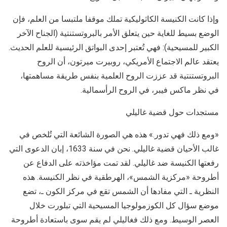
وإذا كانت الكنيسة الكاثوليكية تملك موقفا ملتبسا من العلم، فإن
الوضع بسيط للغاية حين يتعلق الأمر بالبروتستنتية (الجناح الآخر
الكبير للمسيحية): فهي تُعتبر إحدى البواتق الرئيسية للعلم الحديث.
يعتقد عالم الاجتماع الأمريكي، روبيرت ميرتون، أن الروح
البروتستنتية قد عززت الروح العلمية بنفس طريقة مساهمتها،
في نظر ماكس فيبر، في الروح الرأسمالية.
مستجدات حول قضية غاليلي
«ومع ذلك فهي تدور.» هذه هي الصورة الشائعة التي تُلخص في
غالب الأحيان قضية غاليلي. نحن في سنة 1633، إبان الدعوى التي
رفعتها الكنيسة ضد غاليلي. لقد تمت مؤاخذته على الدفاع عن
أطروحة «مركزية الشمس»، الهرطقية في نظر الكنيسة. هذه
النظرية ـ التي مفادها أن الشمس تقع في مركز الكون ـ، تضع
موضع سؤال كل الكوزمولوجيا المسيحية التي تبلورت خلال
العصر الوسيط. ومع ذلك فغاليلي لم يقم سوى باستعادة أطروحة