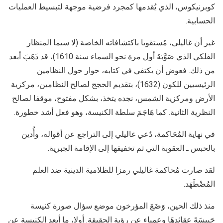
كوبرنيكوس، الذي يُقدمها كمجرد فرضية موجهة لتبسيط العمليات
الحسابية.
غير أن غاليلي، مُستقويا باكتشافاته الخاصة (لا سيما المنظار
الفلكي الذي صَوَّبَهُ أول مرة نحو السماء سنة 1610)، قد ذَهَبَ أبعد
من ذلك. فعوض أن يكتفي في كتابه، حوار حول النظامين
الرئيسيين للكون (1632)، بتقديم الحجج لصالح النظامين، مركزية
الأرض ومركزية الشمس، نجده يتخذ، بشكل مفتوح، موقفا لصالح
النظرية الثانية. كما هَاجَمَ سلطة الكنيسة، وهو فعل أشد خطورة.
في نهاية المُحَاكمة، دُعي غاليلي إلى التراجع عن أقواله، وأُدين
بالحبس ـ العقوبة التي تم تخفيفها إلى الإقامة الجبرية.
لقد صارت مُحاكمة غاليلي رمزا للظلامية الدينية ضد العلم
المُضْطَهَد.
منذ ذلك الحين، وَضَعَ المؤرخون موضع سؤال صورة كنيسة
حَبِيسَةَ عقائدهَا وعمياء عن رؤية الحقيقة. أولا، ما أبعد الكنيسة عن