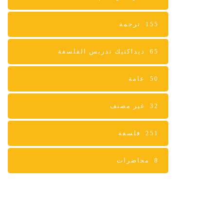
155
ترجمة
65
ديداكتيك تدريس الفلسفة
50
عامة
32
غير مصنف
251
فلسفة
8
محاضرات
PARTNERS