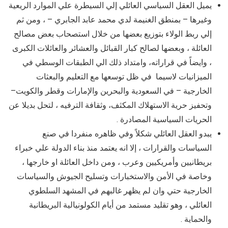
يميل العقل السياسي العائلي إلي السيطرة علي الموارد الريعية
وغيرها – بمنطق الغنيمة لدي محمد عابد الجابري – ، ومن ثم
إلي ربط الولاء بتوزيع بعضها من خلال استصحاب بعض مصالح
العائلة ، وبعضها لصالح كبار القبائل والعشائر والعائلات الكبرى
، وايضاً في قراراته، وامتداد ذلك الي الطبقات الوسطي في
الميزانيات لاسيما في ظل توسعها مع التعليم والبعثات
الخارجية – في السعودية والبحرين والإمارات وقطر والكويت–
وتحفيز حرية الاستهلاك المكثف، وثقافة الترفيه ، لتحل بديلا عن
الحريات السياسية المصادرة .
يبدو العقل العائلي شكلاً وفي ظاهره منفردا في صنع
السياسات والقرارات ، إلا انه يعتمد منذ بناء الدولة علي خبراء
بريطانيين وأمريكيين وعرب ، ومن داخل العائلة او خارجها ،
وخاصة في الأمن والاستخبارات وتسليح الجيوش والسياسات
الخارجية حتي وان لم يظهر غالبهم في المشهد السلطوي
العائلي ، وهو تقليد مستمد من أيام الكولونيالية البريطانية
والحماية .