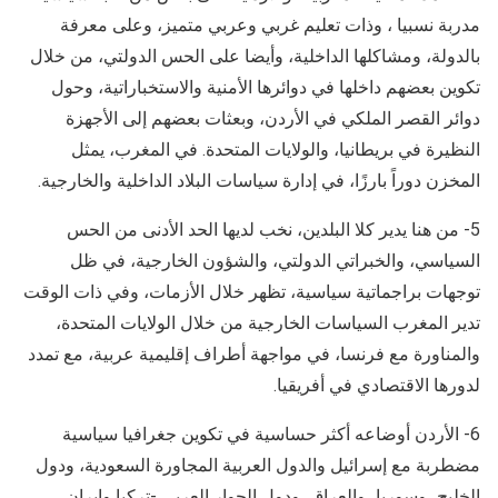
مدربة نسبيا ، وذات تعليم غربي وعربي متميز، وعلى معرفة
بالدولة، ومشاكلها الداخلية، وأيضا على الحس الدولتي، من خلال
تكوين بعضهم داخلها في دوائرها الأمنية والاستخباراتية، وحول
دوائر القصر الملكي في الأردن، وبعثات بعضهم إلى الأجهزة
النظيرة في بريطانيا، والولايات المتحدة. في المغرب، يمثل
المخزن دوراً بارزًا، في إدارة سياسات البلاد الداخلية والخارجية.
5- من هنا يدير كلا البلدين، نخب لديها الحد الأدنى من الحس
السياسي، والخبراتي الدولتي، والشؤون الخارجية، في ظل
توجهات براجماتية سياسية، تظهر خلال الأزمات، وفي ذات الوقت
تدير المغرب السياسات الخارجية من خلال الولايات المتحدة،
والمناورة مع فرنسا، في مواجهة أطراف إقليمية عربية، مع تمدد
لدورها الاقتصادي في أفريقيا.
6- الأردن أوضاعه أكثر حساسية في تكوين جغرافيا سياسية
مضطربة مع إسرائيل والدول العربية المجاورة السعودية، ودول
الخليج، وسوريا، والعراق، ودول الجوار العربي -تركيا وإيران