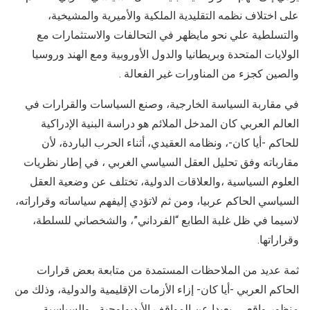
على اختلاف نظمه التقليدية الملكية والأميرية والمشيخية،
والتسلطية علي نحو مايظهر في التحالفات والاستثمارات مع
الولايات المتحدة وبريطانيا والدول الأوروبية ومع الهند وروسيا
والصين كجزء من المناورات غير الفعالة .
في مقاربة السياسة الخارجية، وصنع السياسات والقرارات في
العالم العربي كان المدخل الملائم هو دراسة البنية الإدراكية
للحاكم -أيا كان-، ونظامه العقيدي، أثناء الحرب الباردة، لأن
مقارباته وفق تحليل العقل السياسي الغربي ، في إطار نظريات
العلوم السياسية ،والعلاقات الدولية، تختلف عن وضعية العقل
السياسي الحاكم عربيا، ومن ثم لاتؤدي إليفهم سياساته وقراراته،
لاسيما في ظل غلبة الطابع “الفرداني”، والشخصاني للسلطة،
وقراراتها.
ثمة عديد من الملاحظات المستمدة من متابعة بعض قرارات
الحاكم العربي -أيا كان- إزاء الأزمات الإقليمية والدولية، وذلك من
منظور واقعي، بعيدا عن المواقف الأيديولوجية ، والسياسية