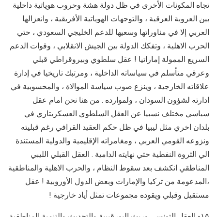
تجاه المكونات الأخرى في ظل دولة هشة وحروب هوياتية داخلية
بين العروبة العرقية ، والتوجهات الهوياتية الأفريقية ، وانعزالها
العربي إلا في مناوراتها وسعيها للدعم الخليجي السعودي ، حتي
الحرب الاهلية ، وتفكك الدولة بين الجيش الانقلابي ، وقوات الدعم
السريع الممولة إماراتيا ! عقل سلطوي وبيروقراطي قبلي
وعرقي متأسلم في سياساته الداخلية ، ومرتبك تاريخيا في إدارة
علاقاته الخارجية ، وينزع صوب سياسة الموالاة ، والمحسوبية في
ادارته لشؤون السودان ، ولموارده . من هنا نحن امام عقل
سياسي مختلف نسبيا عن العقل السلطوي العسكريتاري في
بلدان اخري مثل ليبيا في ظل حكم العقيد القرافي رغم قبليته
ونزوعه القومي العربي ، ومغامراته الإقليمية والدولية المستندة
الي الثروة النفطية حتي نهايته الدامية . العقل القبلي الليبي
المناطقي انكشف بعد سقوط النظام ، والحرب الاهلية والمناطقية
،المدعومة من تركيا والإمارات وبعض الدول الأوروبية ! عقل
مستقيل وقبلي ويقوده مجموعات تمثل أياد خارجية !
١٥- العقل التونسي وريث البورقيبية والتحديث والتنمية المناطقية