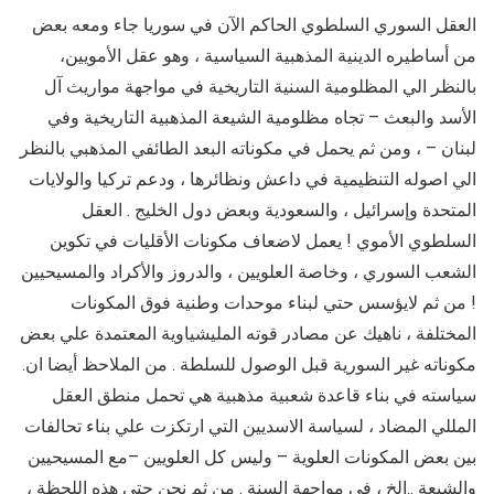
العقل السوري السلطوي الحاكم الآن في سوريا جاء ومعه بعض
من أساطيره الدينية المذهبية السياسية ، وهو عقل الأمويين،
بالنظر الي المظلومية السنية التاريخية في مواجهة مواريث آل
الأسد والبعث – تجاه مظلومية الشيعة المذهبية التاريخية وفي
لبنان – ، ومن ثم يحمل في مكوناته البعد الطائفي المذهبي بالنظر
الي اصوله التنظيمية في داعش ونظائرها ، ودعم تركيا والولايات
المتحدة وإسرائيل ، والسعودية وبعض دول الخليج . العقل
السلطوي الأموي ! يعمل لاضعاف مكونات الأقليات في تكوين
الشعب السوري ، وخاصة العلويين ، والدروز والأكراد والمسيحيين
! من ثم لايؤسس حتي لبناء موحدات وطنية فوق المكونات
المختلفة ، ناهيك عن مصادر قوته المليشياوية المعتمدة علي بعض
مكوناته غير السورية قبل الوصول للسلطة . من الملاحظ أيضا ان.
سياسته في بناء قاعدة شعبية مذهبية هي تحمل منطق العقل
المللي المضاد ، لسياسة الاسديين التي ارتكزت علي بناء تحالفات
بين بعض المكونات العلوية – وليس كل العلويين –مع المسيحيين
والشيعة ..الخ ، في مواجهة السنة . من ثم نحن حتي هذه اللحظة ،