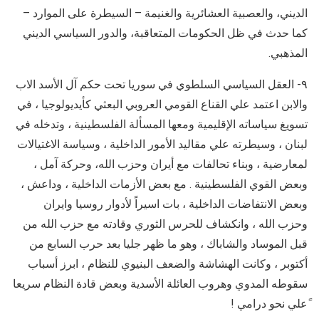
الديني، والعصبية العشائرية والغنيمة – السيطرة على الموارد –
كما حدث في ظل الحكومات المتعاقبة، والدور السياسي الديني
المذهبي.
٩- العقل السياسي السلطوي في سوريا تحت حكم آل الأسد الاب
والابن اعتمد علي القناع القومي العروبي البعثي كأيديولوجيا ، في
تسويغ سياساته الإقليمية ومعها المسألة الفلسطينية ، وتدخله في
لبنان ، وسيطرته علي مقاليد الأمور الداخلية ، وسياسة الاغتيالات
لمعارضية ، وبناء تحالفات مع أيران وحزب الله، وحركة آمل ،
وبعض القوي الفلسطينية . مع بعض الأزمات الداخلية ، وداعش ،
وبعض الانتفاضات الداخلية ، بات اسيراً لأدوار روسيا وايران
وحزب الله ، وانكشاف للحرس الثوري وقادته مع حزب الله من
قبل الموساد والشاباك ، وهو ما ظهر جليا بعد حرب السابع من
أكتوبر ، وكانت الهشاشة والضعف البنيوي للنظام ، ابرز أسباب
سقوطه المدوي وهروب العائلة الأسدية وبعض قادة النظام سريعا
ًعلي نحو درامي !