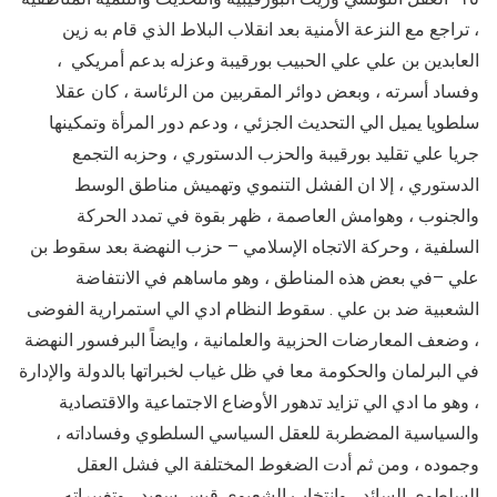
، تراجع مع النزعة الأمنية بعد انقلاب البلاط الذي قام به زين
العابدين بن علي علي الحبيب بورقيبة وعزله بدعم أمريكي ،
وفساد أسرته ، وبعض دوائر المقربين من الرئاسة ، كان عقلا
سلطويا يميل الي التحديث الجزئي ، ودعم دور المرأة وتمكينها
جريا علي تقليد بورقيبة والحزب الدستوري ، وحزبه التجمع
الدستوري ، إلا ان الفشل التنموي وتهميش مناطق الوسط
والجنوب ، وهوامش العاصمة ، ظهر بقوة في تمدد الحركة
السلفية ، وحركة الاتجاه الإسلامي – حزب النهضة بعد سقوط بن
علي –في بعض هذه المناطق ، وهو ماساهم في الانتفاضة
الشعبية ضد بن علي . سقوط النظام ادي الي استمرارية الفوضى
، وضعف المعارضات الحزبية والعلمانية ، وايضاً البرفسور النهضة
في البرلمان والحكومة معا في ظل غياب لخبراتها بالدولة والإدارة
، وهو ما ادي الي تزايد تدهور الأوضاع الاجتماعية والاقتصادية
والسياسية المضطربة للعقل السياسي السلطوي وفساداته ،
وجموده ، ومن ثم أدت الضغوط المختلفة الي فشل العقل
السلطوي السائد ، وانتخاب الشعبوي قيس سعيد ، وتغييراته