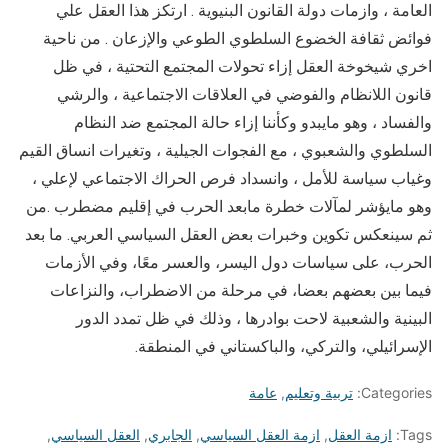
العامة ، وازمات دولة القانون البنيوية . ارتكز هذا العقل علي
فوائض ثقافة الخضوع السلطوي الطوعي والإزعان . من ناحية
اخري شيخوخة العقل إزاء تحولات المجتمع التحتية ، في ظل
قانون اللانظام والفوضي في العلاقات الاجتماعية ، والرشي
والفساد ، وهو مايبدو وكأننا إزاء حالة المجتمع ضد النظام
السلطوي والشعبوي ، مع الفجوات الجيلية ، وتغيرات انساق القيم
وغياب سياسة للأمل ، وانسداد فرص الحراك الاجتماعي لإعلي ،
وهو مايؤشر لمآلات خطرة مابعد الحرب في إقليم مضطرب .من
ثم سينعكس تكوين وخبرات بعض العقل السياسي العربي. ما بعد
الحرب، على سياسات دول اليسر، والعسر معًا، وفي الأزمات
فيما بين بعضهم بعضا، في مرحلة من الاضطراب، والنزاعات
البينية والشعبية لاحت بوادرها ، وذلك في ظل تمدد الدور
الإسرائيلي، والتركي، والباكستاني في المنطقة.
Categories:
تربية وتعليم
,
عامة
Tags:
ازمة العقل
,
ازمة العقل السياسي
,
الجابري
,
العقل السياسي
,