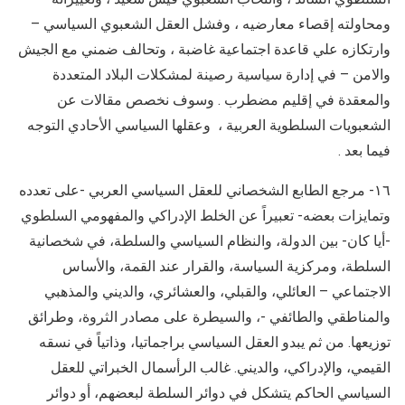
ومحاولته إقصاء معارضيه ، وفشل العقل الشعبوي السياسي –
وارتكازه علي قاعدة اجتماعية غاضبة ، وتحالف ضمني مع الجيش
والامن – في إدارة سياسية رصينة لمشكلات البلاد المتعددة
والمعقدة في إقليم مضطرب . وسوف نخصص مقالات عن
الشعبويات السلطوية العربية ، وعقلها السياسي الأحادي التوجه
فيما بعد .
١٦- مرجع الطابع الشخصاني للعقل السياسي العربي -على تعدده
وتمايزات بعضه- تعبيراً عن الخلط الإدراكي والمفهومي السلطوي
-أيا كان- بين الدولة، والنظام السياسي والسلطة، في شخصانية
السلطة، ومركزية السياسة، والقرار عند القمة، والأساس
الاجتماعي – العائلي، والقبلي، والعشائري، والديني والمذهبي
والمناطقي والطائفي -، والسيطرة على مصادر الثروة، وطرائق
توزيعها. من ثم يبدو العقل السياسي براجماتيا، وذاتياً في نسقه
القيمي، والإدراكي، والديني. غالب الرأسمال الخبراتي للعقل
السياسي الحاكم يتشكل في دوائر السلطة لبعضهم، أو دوائر