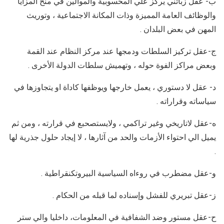
ب- عقل زبائني يركز علي المحسوبية والموالين في منح المزايا
والوظائف العامة المميزة وذات المكانة الاجتماعية ، وتوريث
المهن في بعض البلدان .
ج-عقل تركيز السلطات ودمجها عند مركز النظام عند القمة
وبعض مراكز الفوة حوله ، وتهميش سلطات الدولة الأخرى .
د- عقل لا دستوري ، يعمل خارجها ويوظفها كاداة او يتجاوزها في
سياساته وقراراته .
ه-عقل لاتاريخي وغير تراكمي ، ولايستصحبع في قرارته ، ومن ثم
يميل الي احتواء الأزمات والحد من آثارها ، لا إيجاد حلول جذرية لها
.
و-عقل مضطرب في روءاه السياسية البيروتكنقراطية .
ز-عقل تبريري للفشل وإسناده لما قبله من الحكام .
ح-عقل مستور وضد الشفافية في المعلومات، داخليا والي ستر