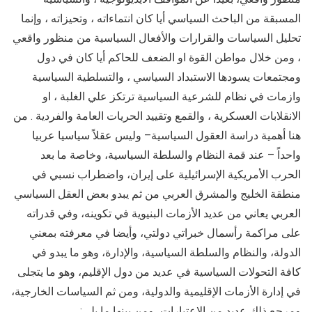
المسبقة من الباحث السياسي أيا كان انتماءاته ، وتحيزاته ، وإنما
تحليل السياسات والقرارات والأفعال السياسية من منظور واقعي
، ومن خلال مواطن القوة او الضعف للحاكم أيا كان في دول
ومجتمعات يسودها الاستبداد السياسي ، والتسلطية السياسية
وازمات في نظام للشرعية السياسية ترتكز علي الغلبة ، او
الانقلابات العسكرية ، والقمع وتقييد الحريات العامة والفردية . من
هنا أهمية دراسة العقول السياسية– وليس عقلاً سياسيا عربيا
واحداً – عند قمة النظام والسلطة السياسية، وخاصة ما بعد
الحرب الأمريكية الإسرائيلية على إيران، واضطراب نسبي في
منطقة الخليج والمشرق العربي من ثم يبدو بعض العقل السياسي
العربي يعاني من عديد الأزمات البنيوية في تكوينه، وفي قدراته
على مراكمة رأسمال خبراتي دولتي، وأيضا في معرفته بمعني
الدولة، والنظام والسلطة السياسية، والإدارة، وهو ما يبدو في
كافة التحولات السياسية في عديد من دول الإقليم، وهو ما يتجلى
في إدارة الأزمات الإقليمية والدولية، ومن ثم السياسات الخارجية،
ومرجع ذلك عديد من الاعتبارات، ومن بينها ما يلي: