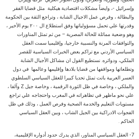
وإسرائيل -، وايضاً مشكلات اقتصادية هيكلية مثل قضايا الفقر
والبطالة ، وفرص عمل الاجيال الشابة ، وتراجع الثقة بين الحكومة
وقدرتها علي تحمل مسؤولياتها وفق استطلاع ال ٢٠٠ يوم الأخير ،
وهو وضعية مماثلة للحالة المصرية – من ثم تمثل المناورات
والتوافقات المرنة والنسبية خارجيا، وإقليميا سمت العقل
السياسي الأردني مع تراكم بعض الخبرات السياسية للقصر
الملكي، ودوائره. نستطيع القول ان مشاكل الأجيال الشابة
وتطلعاتها ومواقفها من قضايا بلادها وإقليمها وعالمها في دول
العسر العربية باتت تمثل تحديا كبيرا للعقل السياسي السلطوي
والملكي ، وخاصة في ظل الثورة الرقمية ، وخاصة جيل Z وآلفا ،
علي نحو ماظهر في تظاهراته في المغرب واحتجاجه علي تراجع
مستويات التعليم والخدمة الصحية وفرص العمل ، وذلك في ظل
الفجوات الادراكية بين الجيل الشاب ، وبين العقل السياسي
الحاكم .
7- العقل السياسي المناور، الذي يدرك حدود أدواره الإقليمية،