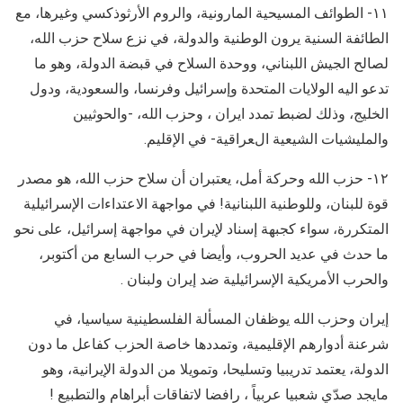
١١- الطوائف المسيحية المارونية، والروم الأرثوذكسي وغيرها، مع
الطائفة السنية يرون الوطنية والدولة، في نزع سلاح حزب الله،
لصالح الجيش اللبناني، ووحدة السلاح في قبضة الدولة، وهو ما
تدعو اليه الولايات المتحدة وإسرائيل وفرنسا، والسعودية، ودول
الخليج، وذلك لضبط تمدد ايران ، وحزب الله، -والحوثيين
والمليشيات الشيعية العراقية- في الإقليم.
١٢- حزب الله وحركة أمل، يعتبران أن سلاح حزب الله، هو مصدر
قوة للبنان، وللوطنية اللبنانية! في مواجهة الاعتداءات الإسرائيلية
المتكررة، سواء كجبهة إسناد لإيران في مواجهة إسرائيل، على نحو
ما حدث في عديد الحروب، وأيضا في حرب السابع من أكتوبر،
والحرب الأمريكية الإسرائيلية ضد إيران ولبنان .
إيران وحزب الله يوظفان المسألة الفلسطينية سياسيا، في
شرعنة أدوارهم الإقليمية، وتمددها خاصة الحزب كفاعل ما دون
الدولة، يعتمد تدريبيا وتسليحا، وتمويلا من الدولة الإيرانية، وهو
مايجد صدّي شعبيا عربياً ، رافضا لاتفاقات أبراهام والتطبيع !