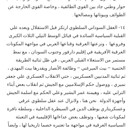
حوار وطني جاد بين القوي الطائفية ، وخاصة القوي الخارجة عن
الطوائف وبيوتاتها ومصالحها .
١٤- العقل السوداني السلطوي ارتكز قبل الاستقلال وبعده علي
القبلية السياسية السائدة في قبائل الوسط النيلي الثلاث الكبرى
وفروعها ، ونزعتها العرقية وقناعها العربي في مواجهة المكونات
العرقية الأفريقية في إقليم دارفور وجنوب السودان ، مع نمط
مستمر من الاستعلاء القبلي العربي ، في ظل ثنائية الطريقة
الختمية – بيت الميرغني – وطائفة الأنصار ويقدرها بيت المهدي ،
ثم ثنائية المدنيين العسكريين ، حتي الانقلاب العسكري علي جعفر
نميري ، ووصول حكم الإسلاميين مع الجيش ثم انقلاب بعض أبناء
الترابي عليه ، وهيمنة عمر البشير وعلي الحكم مع اسلمة الجيش
وأجهزة الدولة . نحن هنا ، ولانزال عند عقل سلطوي عرقي
وعسكريتاري يوظف الدين في السيطرة الداخلية ، وسلطة نافرة
لمكونات شعبها ، وتوظف بعض عداءاتها الإقليمية في التعبئة
السياسية العرقية في مواجهة ما تعتبره خصما تاريخيا لها ، وايضاً