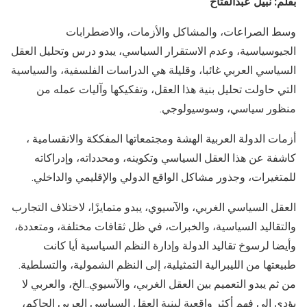
بقلم: نبيل عبدالفتاح
وسط الصراعات، والمشاكل والأزمات، والاضطرابات
الجيوسياسية، وعدم الاستقرار السياسي، يبدو درس وتحليل العقل
السياسي العربي غائبا، وقليلة هي الدراسات الفلسفية، والسياسية
التي حاولت تحليل بنية هذا العقل، وتفكيكها وآليات عمله من
منظور سياسي، وسوسيولوجي.
أزمات الدولة العربية الهشة ومجتمعاتها المفككة والانقسامية ،
كاشفة عن هذا العقل السياسي وتكوينه، ومحدداته، وإدراكاته
للمتغيرات، وجذور مشاكل الواقع الدولي والإقليمي والداخلي.
العقل السياسي الغربي، والآسيوي، يبدو متمايزًا، لاختلاف التجارب
والتقاليد السياسية، والخبرات، في ظل ثقافات مختلفة، ومتعددة،
وأيضا لرسوخ تقاليد الدولة وإدارة النظم السياسية أيا كانت
طبيعتها من الليبرالية التمثيلية، إلى النظم الشمولية، والتسلطية.
من ثم يبدو التعميم بين العقل الغربي، والآسيوي..الخ، والعربي لا
يؤدي إلى فهم أكثر واقعية لبنية العقل السياسي العربي الحاكم،