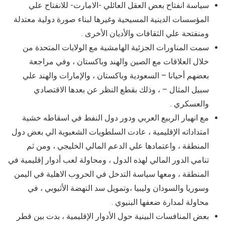
سياسة انفتاح بعض العقل العائلي -الامارت- للانفتاح علي
المؤسسات الدينية المسيحية وغيرها لبناء صورة دولية معتدلة
ومنفتحة علي الثقافات والأديان الأخرى .
سمت المناورات الجزئية الهامشية مع الولايات المتحدة من
خلال العلاقات مع الصين والهند وباكستان ، وفي مراجعة
بعضهم أحيانا – السعودية وباكستان ، والإمارات والهند علي
سبيل المثال – ، وذلك بقطع النظر عن بعدها الاقتصادي
والعسكري .
مع انهيار الربيع العربي ودور دول النفط في اسقاطه خشية
امتداداته الإقليمية ، عادت السلطويات الشعبوية الي بعض دول
المنطقة ، واعتمادها علي الدعم المالي الخليجي ، ومن ثم
تنامي الدور المالي لهذه الدول ، ومحاولة لعب أدوار إقليمية في
المنطقة ، ومعها سياسة التدخل في الحروب الاهلية في اليمن
وسوريا والسودان وليبيا ،وتمويل سد النهضة الأثيوبي ، في
محاولة لمدارة ضعفها البنيوي .
بعض المنافسات البينية حول الأدوار الإقليمية ، بدت بين قطر