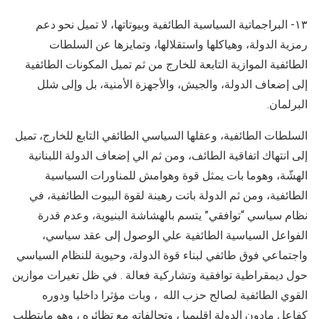
١٣- البراجماتية السياسية الطائفية وبيوتاتها، لا تميل نحو دعم
رمزية الدولة، وهياكلها واستقلالها، وتمايزها عن السلطات
الطائفية الموازية التابعة للخارج من ثم تميل المكونات الطائفية
إلى إضعاف الدولة، والجيش، والأجهزة الأمنية، بل وإلى شلل
البرلمان.
السلطات الطائفية، وعقلها السياسي الطائفي التابع للخارج، تميل
إلى انتهاك اتفاقية الطائف، ومن ثم الي إضعاف الدولة اللبنانية
الهشّة، وهوما بات يمثل قوة وهوامش للمناورات السياسية
الطائفية، ومن ثم الدولة باتت رهينة لقوة البيوت الطائفية، في
نظام سياسي “توافقي” يتسم بالهشاشة البنيوية، وعدم قدرة
الفواعل السياسية الطائفية علي الوصول إلى عقد سياسي،
واجتماعي فوق طائفي لبناء قوة الدولة، وحيوية للنظام السياسي
حول ديمقراطية توافقية وتشاركية فعالة . في ظل تغيرات موازين
القوي الطائفية لصالح حزب الله ، وبات مؤثرا داخليا ودوره
كفاعل مادون الدولة إقليميا ، وتحالفاته مع تظائره ، وهو مايتطلب